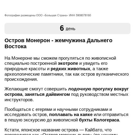
Фотографии размещены ООО «Большая Страна» ИНН 5908078160
6
день
Остров Монерон - жемчужина Дальнего
Востока
На Монероне мы сможем прогуляться по живописной
специально построенной
экотропе
и увидеть его
природные красоты и
редких животных
, а также
археологические памятники, так как остров вулканического
происхождения.
Желающие смогут совершить
лодочную прогулку вокруг
острова
,
заняться дайвингом
под руководством местных
инструкторов.
Пообщаться с егерями и научными сотрудниками и
исследовать остров,
поплавать на каяке
или отправиться
в пешую экскурсию до живописной
бухты Кологераса
.
Кстати, японское название острова — Кайбато, что
переводится как «Остров морских львов» (по-нашему —