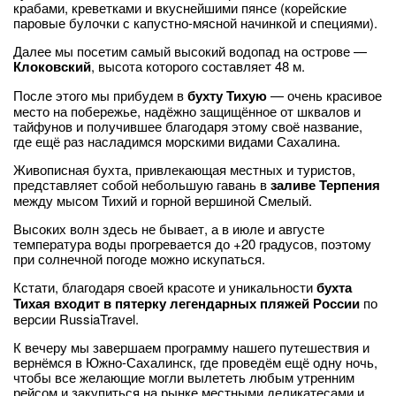
крабами, креветками и вкуснейшими пянсе (корейские
паровые булочки с капустно-мясной начинкой и специями).
Далее мы посетим самый высокий водопад на острове —
Клоковский
, высота которого составляет 48 м.
После этого мы прибудем в
бухту Тихую
— очень красивое
место на побережье, надёжно защищённое от шквалов и
тайфунов и получившее благодаря этому своё название,
где ещё раз насладимся морскими видами Сахалина.
Живописная бухта, привлекающая местных и туристов,
представляет собой небольшую гавань в
заливе Терпения
между мысом Тихий и горной вершиной Смелый.
Высоких волн здесь не бывает, а в июле и августе
температура воды прогревается до +20 градусов, поэтому
при солнечной погоде можно искупаться.
Кстати, благодаря своей красоте и уникальности
бухта
Тихая входит в пятерку легендарных пляжей России
по
версии RussiaTravel.
К вечеру мы завершаем программу нашего путешествия и
вернёмся в Южно-Сахалинск, где проведём ещё одну ночь,
чтобы все желающие могли вылететь любым утренним
рейсом и закупиться на рынке местными деликатесами и