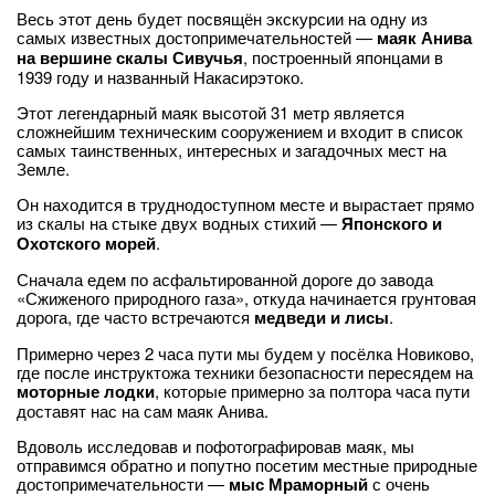
Весь этот день будет посвящён экскурсии на одну из
самых известных достопримечательностей —
маяк Анива
на вершине скалы Сивучья
, построенный японцами в
1939 году и названный Накасирэтоко.
Этот легендарный маяк высотой 31 метр является
сложнейшим техническим сооружением и входит в список
самых таинственных, интересных и загадочных мест на
Земле.
Он находится в труднодоступном месте и вырастает прямо
из скалы на стыке двух водных стихий —
Японского и
Охотского морей
.
Сначала едем по асфальтированной дороге до завода
«Сжиженого природного газа», откуда начинается грунтовая
дорога, где часто встречаются
медведи и лисы
.
Примерно через 2 часа пути мы будем у посёлка Новиково,
где после инструктожа техники безопасности пересядем на
моторные лодки
, которые примерно за полтора часа пути
доставят нас на сам маяк Анива.
Вдоволь исследовав и пофотографировав маяк, мы
отправимся обратно и попутно посетим местные природные
достопримечательности —
мыс Мраморный
с очень