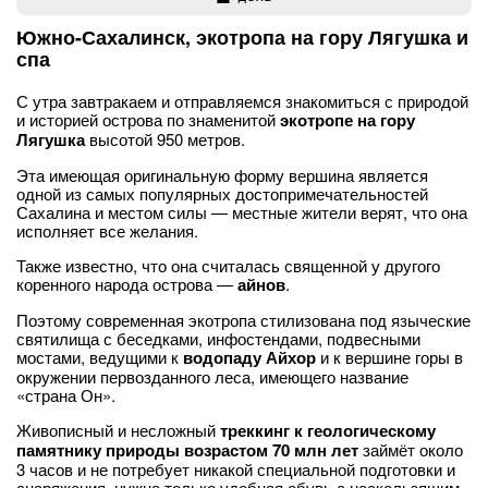
Южно-Сахалинск, экотропа на гору Лягушка и
спа
С утра завтракаем и отправляемся знакомиться с природой
и историей острова по знаменитой
экотропе на гору
Лягушка
высотой 950 метров.
Эта имеющая оригинальную форму вершина является
одной из самых популярных достопримечательностей
Сахалина и местом силы — местные жители верят, что она
исполняет все желания.
Также известно, что она считалась священной у другого
коренного народа острова —
айнов
.
Поэтому современная экотропа стилизована под языческие
святилища с беседками, инфостендами, подвесными
мостами, ведущими к
водопаду Айхор
и к вершине горы в
окружении первозданного леса, имеющего название
«страна Он».
Живописный и несложный
треккинг к геологическому
памятнику природы возрастом 70 млн лет
займёт около
3 часов и не потребует никакой специальной подготовки и
снаряжения, нужна только удобная обувь с нескользящим