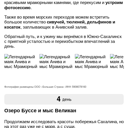
красивыми мраморными камнями, где перекусим и
устроим
фотосессию
.
Также во время морских переходов можем встретить
большое количество
сивучей, тюленей, дельфинов и
косаток
, заплывающих в Анивский залив.
Обратный путь, и к ужину мы вернёмся в Южно-Сахалинск
с приятной усталостью и переизбытком впечатлений за
день.
Фотографии размещены ООО «Большая Страна» ИНН 5908078160
4
день
Озеро Буссе и мыс Великан
Продолжаем исследовать красоты побережья Сахалина, но
на этот раз уже не с моря, а с суши.