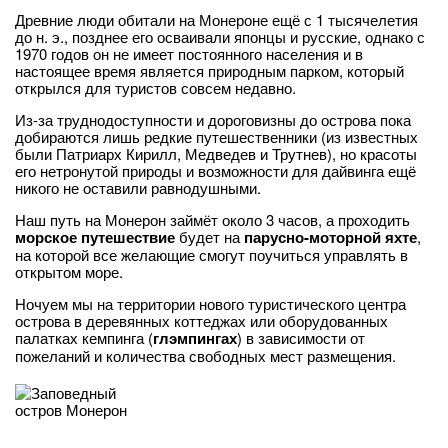
Древние люди обитали на Монероне ещё с 1 тысячелетия
до н. э., позднее его осваивали японцы и русские, однако с
1970 годов он не имеет постоянного населения и в
настоящее время является природным парком, который
открылся для туристов совсем недавно.
Из-за труднодоступности и дороговизны до острова пока
добираются лишь редкие путешественники (из известных
были Патриарх Кирилл, Медведев и Трутнев), но красоты
его нетронутой природы и возможности для дайвинга ещё
никого не оставили равнодушными.
Наш путь на Монерон займёт около 3 часов, а проходить
морское путешествие
будет на
парусно-моторной яхте
,
на которой все желающие смогут поучиться управлять в
открытом море.
Ночуем мы на территории нового туристического центра
острова в деревянных коттеджах или оборудованных
палатках кемпинга (
глэмпингах
) в зависимости от
пожеланий и количества свободных мест размещения.