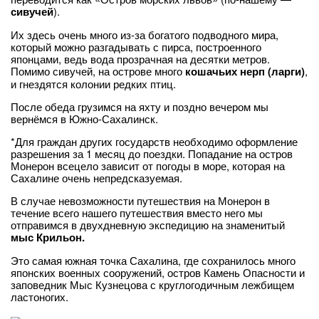
сивучей
).
Их здесь очень много из-за богатого подводного мира,
который можно разгадывать с пирса, построенного
японцами, ведь вода прозрачная на десятки метров.
Помимо сивучей, на острове много
кошачьих нерп (ларги)
,
и гнездятся колонии редких птиц.
После обеда грузимся на яхту и поздно вечером мы
вернёмся в Южно-Сахалинск.
*Для граждан других государств необходимо оформление
разрешения за 1 месяц до поездки. Попадание на остров
Монерон всецело зависит от погоды в море, которая на
Сахалине очень непредсказуемая.
В случае невозможности путешествия на Монерон в
течение всего нашего путешествия вместо него мы
отправимся в двухдневную экспедицию на знаменитый
мыс Крильон.
Это самая южная точка Сахалина, где сохранилось много
японских военных сооружений, остров Камень Опасности и
заповедник Мыс Кузнецова с круглогодичным лежбищем
ластоногих.