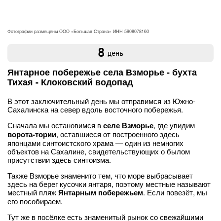
Фотографии размещены ООО «Большая Страна» ИНН 5908078160
8
день
Янтарное побережье села Взморье - бухта
Тихая - Клоковский водопад
В этот заключительный день мы отправимся из Южно-
Сахалинска на север вдоль восточного побережья.
Сначала мы остановимся в
селе Взморье
, где увидим
ворота-тории
, оставшиеся от построенного здесь
японцами синтоистского храма — один из немногих
объектов на Сахалине, свидетельствующих о былом
присутствии здесь синтоизма.
Также Взморье знаменито тем, что море выбрасывает
здесь на берег кусочки янтаря, поэтому местные называют
местный пляж
Янтарным побережьем
. Если повезёт, мы
его пособираем.
Тут же в посёлке есть знаменитый рынок со свежайшими