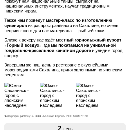
покажут нам национальные танцы, сыграют на
национальных инструментах, научат традиционным
нивхским играм.
Также нам проведут
мастер-класс по изготовлению
сувениров
из распространённого на Сахалине, но очень
непривычного для нас материала — рыбьей кожи.
Ближе к вечеру нас ждёт местный
горнолыжный курорт
«Горный воздух»
, где мы
покатаемся на уникальной
гондольно-кресельной канатной дороге
и увидим город
сверху.
Завершим же наш день в ресторане с вкуснейшими
морепродуктами Сахалина, приготовленными по японским
рецептам.
Фотографии размещены ООО «Большая Страна» ИНН 5908078160
2
день