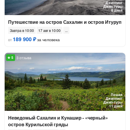
Джиппинг
Джип-туры
8 дней
Путешествие на остров Сахалин и остров Итуруп
Завтра в 10:00
17 авг в 10:00
189 900 ₽
за человека
от
3 отзыва
Пешая
Джиппинг
Джип-туры
11 дней
Неведомый Сахалин и Кунашир - «черный»
остров Курильской гряды