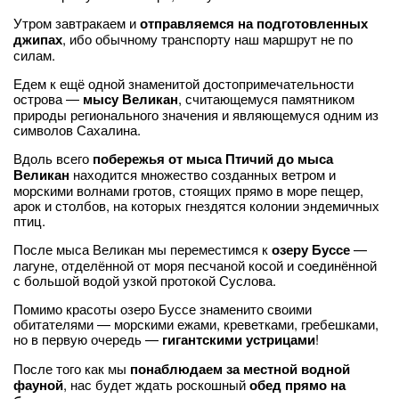
Утром завтракаем и
отправляемся на подготовленных
джипах
, ибо обычному транспорту наш маршрут не по
силам.
Едем к ещё одной знаменитой достопримечательности
острова —
мысу Великан
, считающемуся памятником
природы регионального значения и являющемуся одним из
символов Сахалина.
Вдоль всего
побережья от мыса Птичий до мыса
Великан
находится множество созданных ветром и
морскими волнами гротов, стоящих прямо в море пещер,
арок и столбов, на которых гнездятся колонии эндемичных
птиц.
После мыса Великан мы переместимся к
озеру Буссе
—
лагуне, отделённой от моря песчаной косой и соединённой
с большой водой узкой протокой Суслова.
Помимо красоты озеро Буссе знаменито своими
обитателями — морскими ежами, креветками, гребешками,
но в первую очередь —
гигантскими устрицами
!
После того как мы
понаблюдаем за местной водной
фауной
, нас будет ждать роскошный
обед прямо на