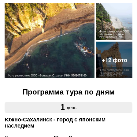
Фото разместило ООО
«Большая Страна»
ИНН 5908078160
Фото разместило ООО
«Большая Страна»
Фото разместило ООО «Большая Страна» ИНН 5908078160
ИНН 5908078160
Программа тура по дням
1
день
Южно-Сахалинск - город с японским
наследием