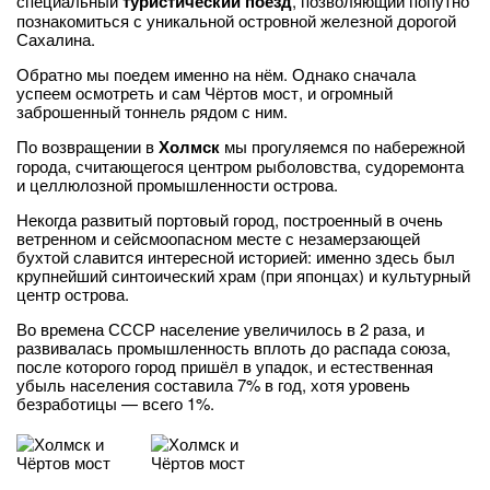
специальный
туристический поезд
, позволяющий попутно
познакомиться с уникальной островной железной дорогой
Сахалина.
Обратно мы поедем именно на нём. Однако сначала
успеем осмотреть и сам Чёртов мост, и огромный
заброшенный тоннель рядом с ним.
По возвращении в
Холмск
мы прогуляемся по набережной
города, считающегося центром рыболовства, судоремонта
и целлюлозной промышленности острова.
Некогда развитый портовый город, построенный в очень
ветренном и сейсмоопасном месте с незамерзающей
бухтой славится интересной историей: именно здесь был
крупнейший синтоический храм (при японцах) и культурный
центр острова.
Во времена СССР население увеличилось в 2 раза, и
развивалась промышленность вплоть до распада союза,
после которого город пришёл в упадок, и естественная
убыль населения составила 7% в год, хотя уровень
безработицы — всего 1%.