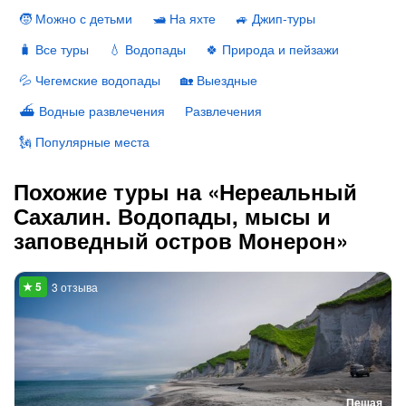
🧒 Можно с детьми
🛥 На яхте
🚙 Джип-туры
🧳 Все туры
💧 Водопады
🍀 Природа и пейзажи
💦 Чегемские водопады
🏡 Выездные
⛴ Водные развлечения
Развлечения
🗽 Популярные места
Похожие туры на «Нереальный
Сахалин. Водопады, мысы и
заповедный остров Монерон»
3 отзыва
Пешая