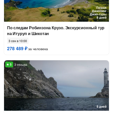
Пешая
Джиппинг
Джип-туры
8 дней
По следам Робинзона Крузо. Экскурсионный тур
на Итуруп и Шикотан
3 сен в 10:00
278 489 ₽
за человека
3 отзыва
5 дней