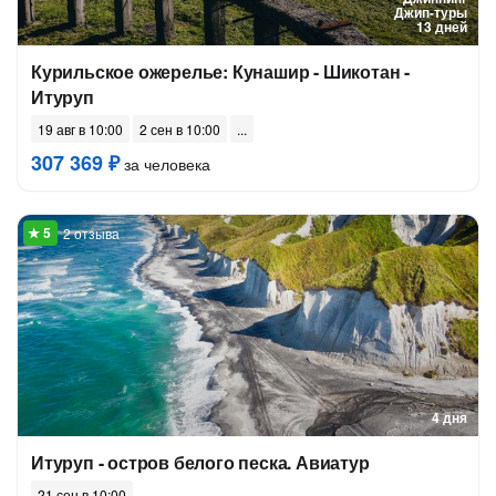
Джип-туры
13 дней
Курильское ожерелье: Кунашир - Шикотан -
Итуруп
19 авг в 10:00
2 сен в 10:00
307 369 ₽
за человека
2 отзыва
4 дня
Итуруп - остров белого песка. Авиатур
21 сен в 10:00