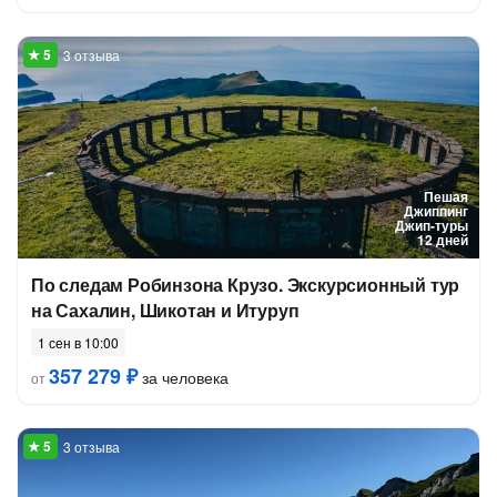
3 отзыва
Пешая
Джиппинг
Джип-туры
12 дней
По следам Робинзона Крузо. Экскурсионный тур
на Сахалин, Шикотан и Итуруп
1 сен в 10:00
357 279 ₽
за человека
от
3 отзыва