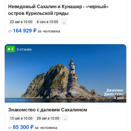
Неведомый Сахалин и Кунашир - «черный»
остров Курильской гряды
23 авг в 10:00
6 сен в 10:00
164 929 ₽
за человека
от
3 отзыва
Джиппинг
Джип-туры
4 дня
Знакомство с далеким Сахалином
15 авг в 10:00
29 авг в 10:00
85 300 ₽
за человека
от