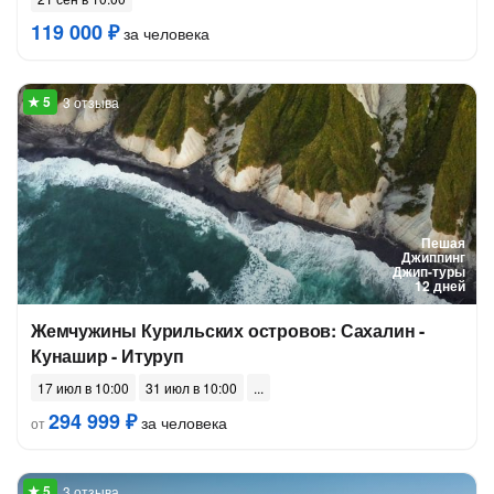
119 000 ₽
за человека
3 отзыва
Пешая
Джиппинг
Джип-туры
12 дней
Жемчужины Курильских островов: Сахалин -
Кунашир - Итуруп
17 июл в 10:00
31 июл в 10:00
294 999 ₽
за человека
от
3 отзыва