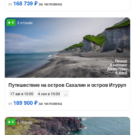
168 739 ₽
за человека
от
3 отзыва
Пешая
Джиппинг
Джип-туры
8 дней
Путешествие на остров Сахалин и остров Итуруп
17 авг в 10:00
4 сен в 10:00
189 900 ₽
за человека
от
2 отзыва