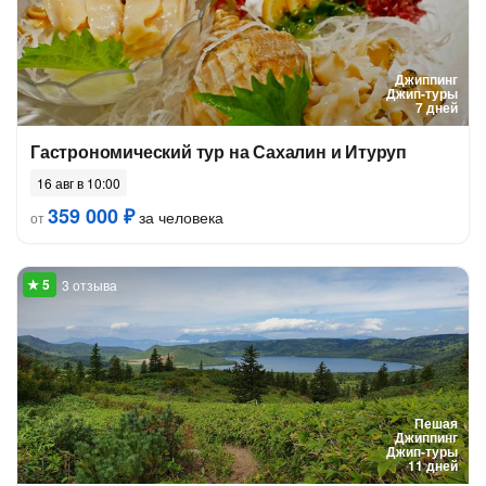
Джиппинг
Джип-туры
7 дней
Гастрономический тур на Сахалин и Итуруп
16 авг в 10:00
359 000 ₽
за человека
от
3 отзыва
Пешая
Джиппинг
Джип-туры
11 дней