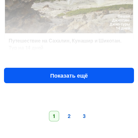
Пешая
Джиппинг
Джип-туры
14 дней
Путешествие на Сахалин, Кунашир и Шикотан.
Тур на 14 дней
16 авг в 10:00
30 авг в 10:00
287 000 ₽
за человека
Показать ещё
1
2
3