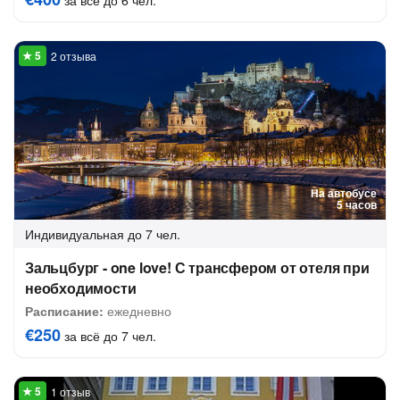
за всё до 6 чел.
2 отзыва
На автобусе
5 часов
Индивидуальная
до 7 чел.
Зальцбург - one love! С трансфером от отеля при
необходимости
Расписание:
ежедневно
€250
за всё до 7 чел.
1 отзыв