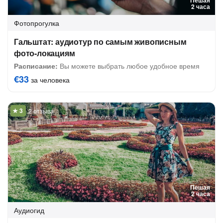
Пешая
2 часа
Фотопрогулка
Гальштат: аудиотур по самым живописным
фото-локациям
Расписание:
Вы можете выбрать любое удобное время
€33
за человека
2 отзыва
Пешая
2 часа
Аудиогид