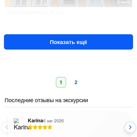
2 часа
Индивидуальная
до 15 чел.
Моцарт: от рождения к славе
€170
за всё до 15 чел.
Показать ещё
1
2
Последние отзывы на экскурсии
Karina
6 авг 2026