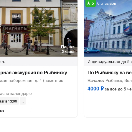
6 отзывов
Пешая
2 часа
ел.
Индивидуальная
до 5 
рная экскурсия по Рыбинску
По Рыбинску на в
кая набережная, д. 4 (памятник
Начало:
Рыбинск, Вол
4000 ₽
за всё до 5 че
асно календарю
авг в 13:00
ка