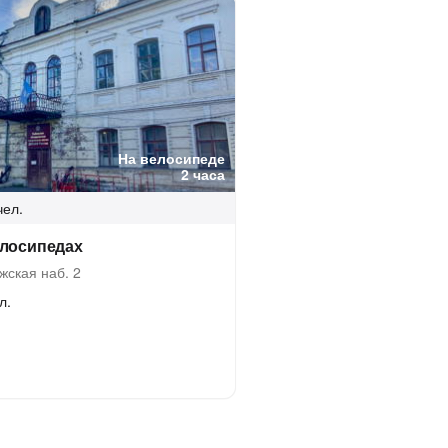
На велосипеде
2 часа
чел.
елосипедах
жская наб. 2
л.