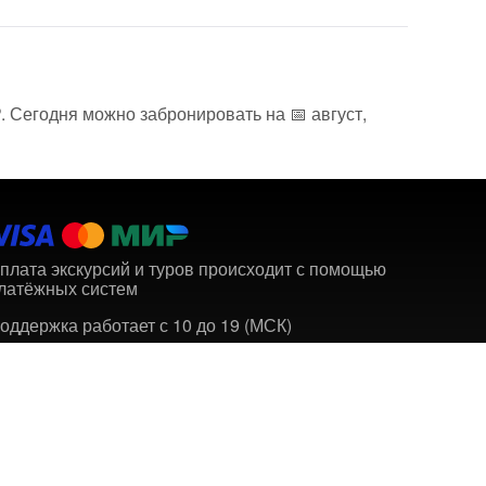
. Сегодня можно забронировать на 📅 август,
плата экскурсий и туров происходит с помощью
латёжных систем
оддержка работает с 10 до 19 (МСК)
Контакты
support@horosho-tam.ru