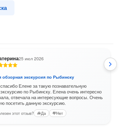
ска
атерина
25 июл 2026
О
я обзорная экскурсия по Рыбинску
Груп
спасибо Елене за такую познавательную
Во-пе
экскурсию по Рыбинску. Елена очень интересно
пешех
ала, отвечала на интересующие вопросы. Очень
дост
ую посетить данную экскурсию.
чита
лезен этот отзыв?
Вам б
Да
Нет