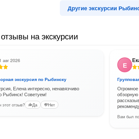
Другие экскурсии Рыбин
отзывы на экскурсии
Ек
1 авг 2026
Е
зорная экскурсия по Рыбинску
Группова
рсия, Елена интересно, ненавязчиво
Огромное 
о Рыбинск! Советуем!
обзорную 
рассказыв
 этот отзыв?
Да
Нет
рекоменд
Вам был по