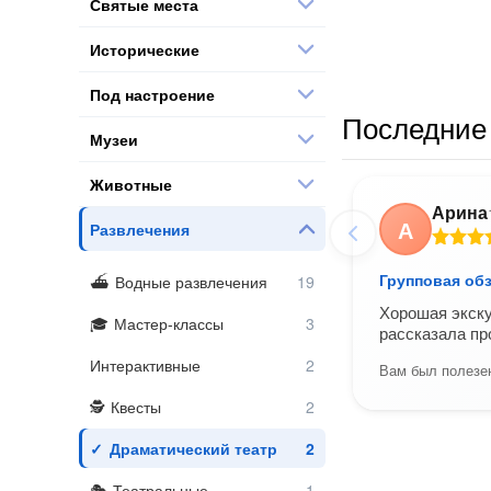
Святые места
Исторические
Под настроение
Последние 
Музеи
Животные
Арина
А
Развлечения
Групповая об
Водные развлечения
Хорошая экску
Мастер-классы
рассказала пр
Интерактивные
Вам был полезен
Квесты
Драматический театр
Театральные