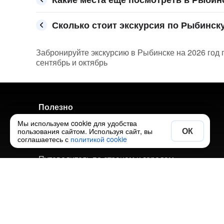
Сколько стоит экскурсия по Рыбинску
Забронируйте экскурсию в Рыбинске на 2026 год п
сентябрь и октябрь
Полезно
Мы используем cookie для удобства
Экскурсии по городам
ОК
пользования сайтом. Используя сайт, вы
соглашаетесь с
политикой cookie
Авторские туры по городам
Путеводитель по странам и городам
Добавить свою экскурсию