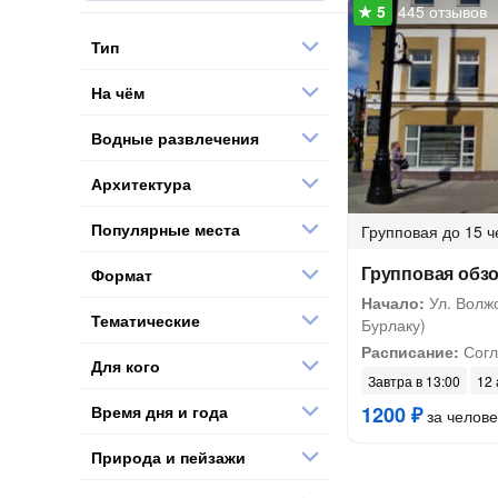
445 отзывов
Тип
На чём
Водные развлечения
Архитектура
Популярные места
Групповая
до 15 ч
Групповая обзо
Формат
Начало:
Ул. Волжс
Тематические
Бурлаку)
Расписание:
Согл
Для кого
Завтра в 13:00
12 
Время дня и года
1200 ₽
за челове
Природа и пейзажи