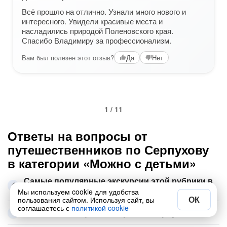
Всё прошло на отлично. Узнали много нового и
интересного. Увидели красивые места и
насладились природой Поленовского края.
Спасибо Владимиру за профессионализм.
Вам был полезен этот отзыв?
Да
Нет
1 / 11
Ответы на вопросы от
путешественников по Серпухову
в категории «Можно с детьми»
Самые популярные экскурсии этой рубрики в
Серпухове
Мы используем cookie для удобства
ОК
пользования сайтом. Используя сайт, вы
соглашаетесь с
политикой cookie
Какие места ещё посмотреть в Серпухове