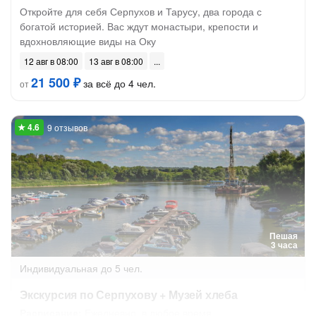
Откройте для себя Серпухов и Тарусу, два города с
богатой историей. Вас ждут монастыри, крепости и
вдохновляющие виды на Оку
12 авг в 08:00
13 авг в 08:00
21 500 ₽
за всё до 4 чел.
от
9 отзывов
Пешая
3 часа
Индивидуальная
до 5 чел.
Экскурсия по Серпухову + Музей хлеба
Расписание:
Ежедневно, в любое время