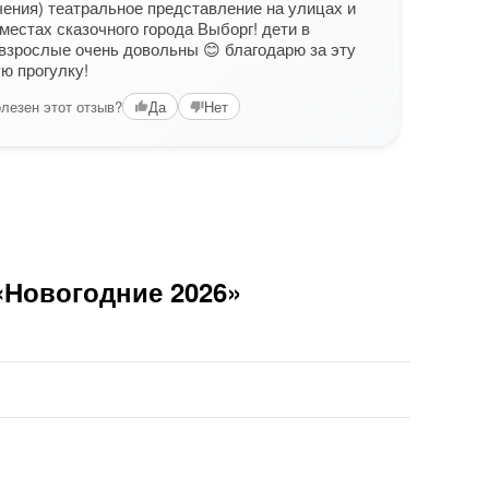
ения) театральное представление на улицах и
Увле
местах сказочного города Выборг! дети в
очен
 взрослые очень довольны 😊 благодарю за эту
замё
ю прогулку!
Вам б
лезен этот отзыв?
Да
Нет
«Новогодние 2026»