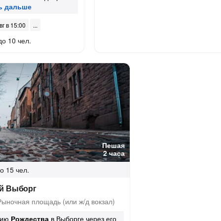
вг в 15:00
до 10 чел.
Пешая
2 часа
о 15 чел.
й Выборг
ыночная площадь (или ж/д вокзал)
рию
Рождества
в Выборге через его