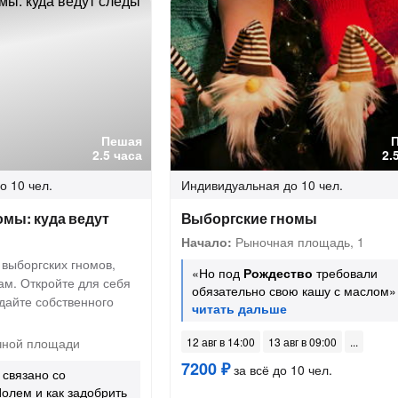
Пешая
2.5 часа
2.
о 10 чел.
Индивидуальная
до 10 чел.
мы: куда ведут
Выборгские гномы
Начало:
Рыночная площадь, 1
 выборгских гномов,
«Но под
Рождество
требовали
ам. Откройте для себя
обязательно свою кашу с маслом»
дайте собственного
ной площади
12 авг в 14:00
13 авг в 09:00
7200 ₽
за всё до 10 чел.
связано со
олем и как задобрить