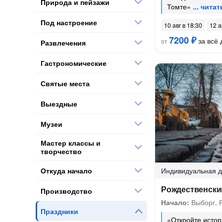
Природа и пейзажи
Томте»
Под настроение
10 авг в 18:30
12 а
7200 ₽
за всё 
от
Развлечения
Гастрономические
Святые места
Выездные
Музеи
Мастер классы и
творчество
Откуда начало
Индивидуальная
д
Рождественски
Производство
Начало:
Выборг, Р
Праздники
«Откройте исто