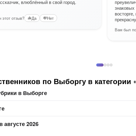
ссказчик, влюблённый в свой город.
преувелич
знаковых 
восторге,
 этот отзыв?
Да
Нет
прекрасну
Вам был по
твенников по Выборгу в категории 
убрики в Выборге
ге
в августе 2026