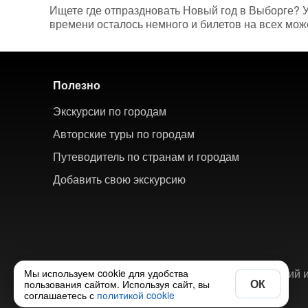
Ищете где отпраздновать Новый год в Выборге? У 
времени осталось немного и билетов на всех може
Полезно
Экскурсии по городам
Авторские туры по городам
Путеводитель по странам и городам
Добавить свою экскурсию
© 2018-2026 ХорошоТам — агрегатор экскурсий и
Мы используем cookie для удобства
ОК
пользования сайтом. Используя сайт, вы
соглашаетесь с
политикой cookie