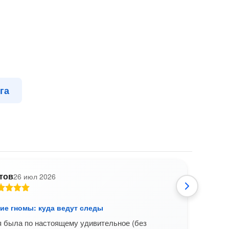
га
тов
26 июл 2026
Ю
ие гномы: куда ведут следы
Выбо
 была по настоящему удивительное (без
Отли