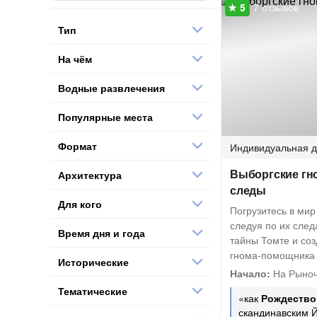
7 отзывов
Тип
На чём
Водные развлечения
Популярные места
Формат
Индивидуальная
д
Выборгские гно
Архитектура
следы
Для кого
Погрузитесь в мир
следуя по их след
Время дня и года
тайны Томте и соз
гнома-помощника
Исторические
Начало:
На Рыноч
Тематические
«как
Рождество
скандинавским Й