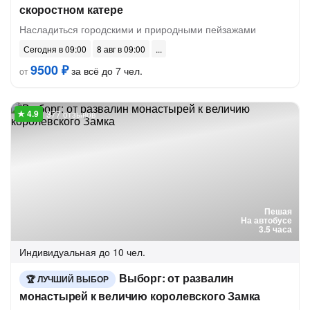
скоростном катере
Насладиться городскими и природными пейзажами
Сегодня в 09:00
8 авг в 09:00
9500 ₽
за всё до 7 чел.
от
377 отзывов
Пешая
На автобусе
3.5 часа
Индивидуальная
до 10 чел.
Выборг: от развалин
ЛУЧШИЙ ВЫБОР
монастырей к величию королевского Замка