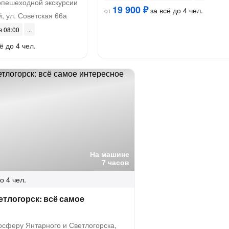
опешеходной экскурсии
19 900 ₽
за всё до 4 чел.
от
 ул. Советская 66а
 в 08:00
ё до 4 чел.
На машине
7 часов
о 4 чел.
тлогорск: всё самое
осферу Янтарного и Светлогорска,