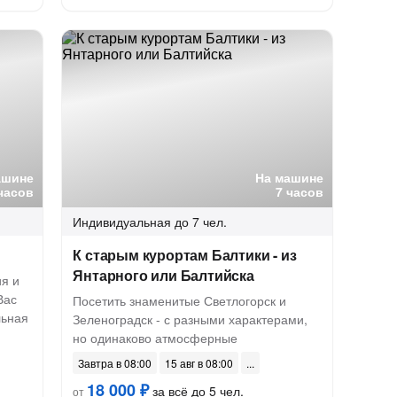
ашине
На машине
часов
7 часов
Индивидуальная
до 7 чел.
К старым курортам Балтики - из
Янтарного или Балтийска
ия и
Вас
Посетить знаменитые Светлогорск и
льная
Зеленоградск - с разными характерами,
но одинаково атмосферные
Завтра в 08:00
15 авг в 08:00
18 000 ₽
за всё до 5 чел.
от