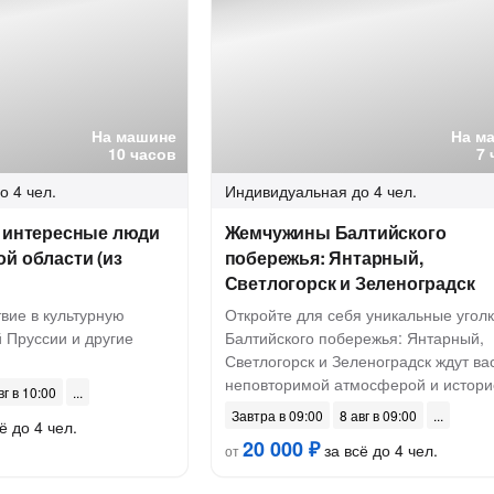
На машине
На м
10 часов
7 
о 4 чел.
Индивидуальная
до 4 чел.
и интересные люди
Жемчужины Балтийского
й области (из
побережья: Янтарный,
Светлогорск и Зеленоградск
вие в культурную
Откройте для себя уникальные угол
 Пруссии и другие
Балтийского побережья: Янтарный,
Светлогорск и Зеленоградск ждут вас
неповторимой атмосферой и истори
вг в 10:00
Завтра в 09:00
8 авг в 09:00
ё до 4 чел.
20 000 ₽
за всё до 4 чел.
от