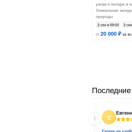
узнав о янтаре и 
Уникальная экскур
природы
2 сен в 09:00
3 сен
20 000 ₽
за вс
от
Последние 
Евген
Е
Сплав на сапб