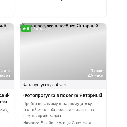
2 отзыва
ашине
Пешая
часов
2.5 часа
Фотопрогулка
до 4 чел.
ский
Фотопрогулка в посёлке Янтарный
йска
Пройти по самому янтарному уголку
Балтийского побережья и оставить на
ом),
память яркие кадры
Начало:
В районе улицы Советская