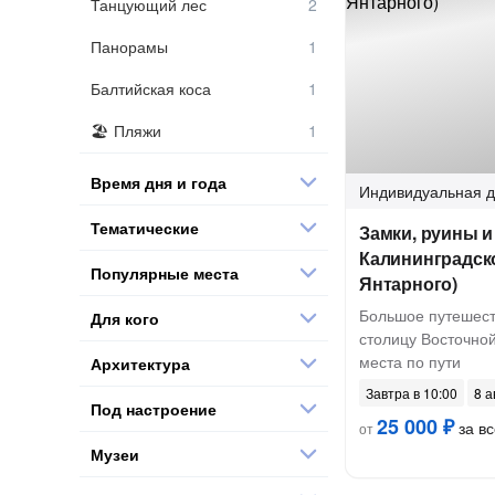
Танцующий лес
Панорамы
Балтийская коса
Пляжи
Время дня и года
Индивидуальная
д
Тематические
Замки, руины 
Калининградско
Популярные места
Янтарного)
Большое путешест
Для кого
столицу Восточной
места по пути
Архитектура
Завтра в 10:00
8 а
Под настроение
25 000 ₽
за вс
от
Музеи