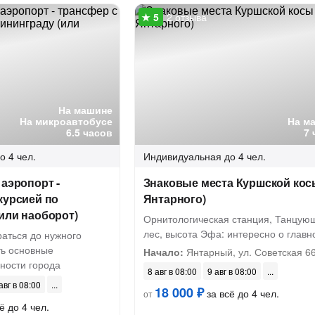
2 отзыва
На машине
На микроавтобусе
На м
6.5 часов
7 
о 4 чел.
Индивидуальная
до 4 чел.
 аэропорт -
Знаковые места Куршской кос
курсией по
Янтарного)
или наоборот)
Орнитологическая станция, Танцую
лес, высота Эфа: интересно о главн
аться до нужного
ть основные
Начало:
Янтарный, ул. Советская 6
ности города
8 авг в 08:00
9 авг в 08:00
авг в 08:00
18 000 ₽
за всё до 4 чел.
от
ё до 4 чел.