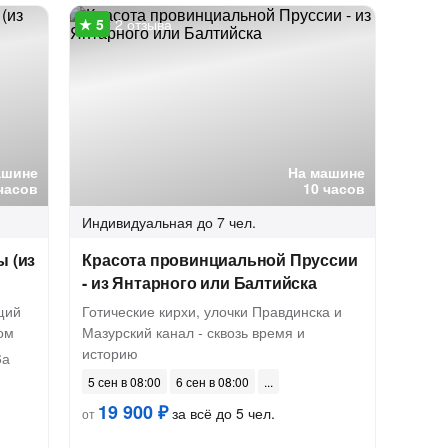
2 отзыва
ашине
На машине
часов
10 часов
Индивидуальная
до 7 чел.
ы (из
Красота провинциальной Пруссии
- из Янтарного или Балтийска
щий
Готические кирхи, улочки Правдинска и
ом
Мазурский канал - сквозь время и
историю
6а
5 сен в 08:00
6 сен в 08:00
19 900 ₽
за всё до 5 чел.
от