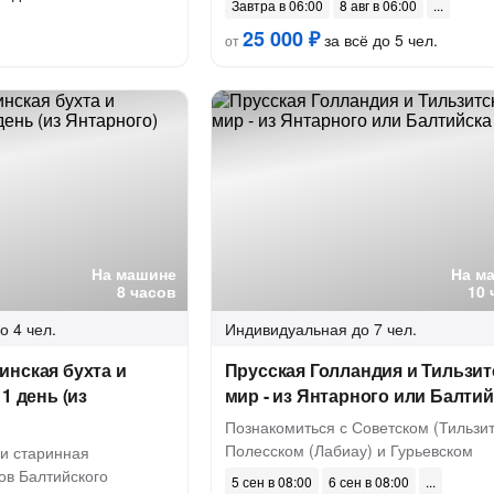
Завтра в 06:00
8 авг в 06:00
25 000 ₽
за всё до 5 чел.
от
На машине
На м
8 часов
10 
о 4 чел.
Индивидуальная
до 7 чел.
инская бухта и
Прусская Голландия и Тильзит
1 день (из
мир - из Янтарного или Балти
Познакомиться с Советском (Тильзит
Полесском (Лабиау) и Гурьевском
 и старинная
ов Балтийского
5 сен в 08:00
6 сен в 08:00