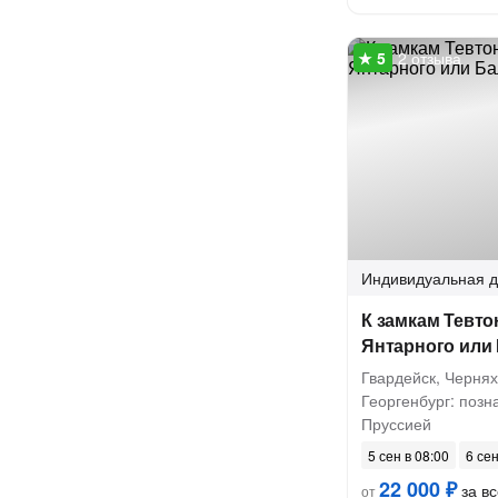
2 отзыва
Индивидуальная
д
К замкам Тевто
Янтарного или
Гвардейск, Чернях
Георгенбург: позн
Пруссией
5 сен в 08:00
6 сен
22 000 ₽
за вс
от