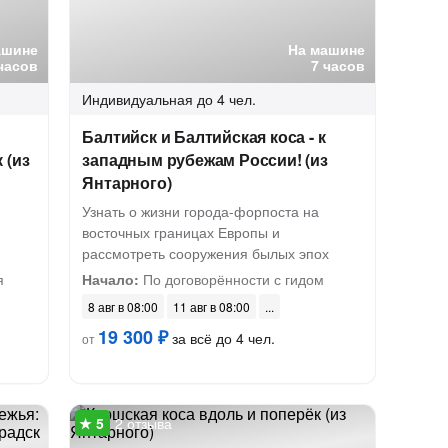
ашине
На машине
часов
7 часов
Индивидуальная
до 4 чел.
и
Балтийск и Балтийская коса - к
 (из
западным рубежам России! (из
Янтарного)
Узнать о жизни города-форпоста на
восточных границах Европы и
рассмотреть сооружения былых эпох
я
Начало:
По договорённости с гидом
8 авг в 08:00
11 авг в 08:00
19 300 ₽
за всё до 4 чел.
от
2 отзыва