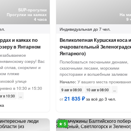
SUP-прогулки
Прогулки на каяках
На м
4 часа
9 
ел.
Индивидуальная
до 7 чел.
рдах и каяках по
Великолепная Куршская коса 
озеру в Янтарном
очаровательный Зеленоградск
Янтарного)
незабываемое
инявинскому озеру! Вас
Полюбоваться песчаными дюнами,
й сплав, снорклинг и
сказочными лесами, морскими
ном пляже
просторами и волшебным заливом
иховой улице
Начало:
У вашего места проживани
невно в 10:30 и 15:30
9 авг в 08:00
10 авг в 08:00
вг в 10:30
21 835 ₽
за всё до 3 чел.
от
ка
2 отзыва