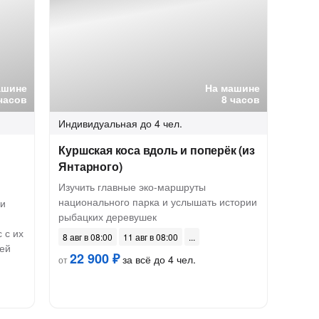
ашине
На машине
часов
8 часов
Индивидуальная
до 4 чел.
Куршская коса вдоль и поперёк (из
Янтарного)
Изучить главные эко-маршруты
национального парка и услышать истории
ки
рыбацких деревушек
 с их
8 авг в 08:00
11 авг в 08:00
ей
22 900 ₽
за всё до 4 чел.
от