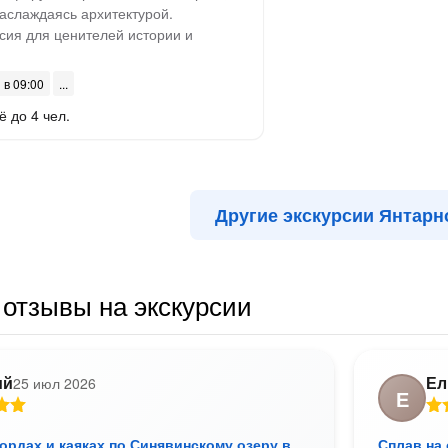
наслаждаясь архитектурой.
сия для ценителей истории и
 в 09:00
ё до 4 чел.
Другие экскурсии Янтарн
отзывы на экскурсии
ий
Ел
25 июл 2026
Е
ордах и каяках по Синявинскому озеру в
Сплав на 