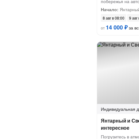
побережья на авт
Начало:
Янтарный,
8 авг в 08:00
9 авг
14 000 ₽
за вс
от
Индивидуальная
д
Янтарный и Све
интересное
Погрузитесь в атм