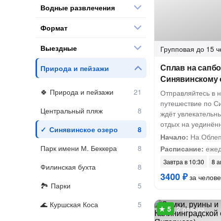
Водные развлечения
Формат
Выездные
Групповая
до 15 ч
Сплав на сапбо
Природа и пейзажи
Синявинскому 
Природа и пейзажи
Отправляйтесь в 
путешествие по С
Центральный пляж
ждёт увлекательны
отдых на уединён
Синявинское озеро
Начало:
На Облеп
Парк имени М. Беккера
Расписание:
ежед
Завтра в 10:30
8 а
Филинская бухта
3400 ₽
за челове
Парки
Куршская Коса
2 отзыва