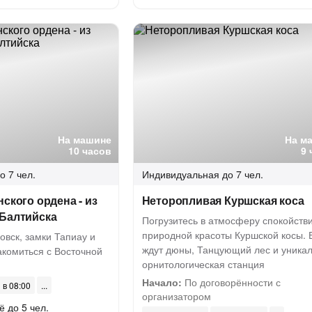
На машине
На м
10 часов
9 
о 7 чел.
Индивидуальная
до 7 чел.
нского ордена - из
Неторопливая Куршская коса
 Балтийска
Погрузитесь в атмосферу спокойств
природной красоты Куршской косы. 
овск, замки Тапиау и
ждут дюны, Танцующий лес и уника
акомиться с Восточной
орнитологическая станция
Начало:
По договорённости с
 в 08:00
организатором
ё до 5 чел.