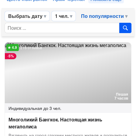
Выбрать дату
1 чел.
По популярности
216 отзывов
-
5%
Пешая
7 часов
Индивидуальная
до 3 чел.
Многоликий Бангкок. Настоящая жизнь
мегаполиса
Взглянуть на город глазами местного жителя и погрузиться