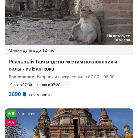
На автобусе
10 часов
Мини-группа
до 12 чел.
Реальный Таиланд: по местам поклонения и
силы - из Бангкока
Расписание:
Вторник и воскресенье в 07:00—08:00
9 авг в 07:30
11 авг в 07:30
3690 ฿
за человека
9 отзывов
-
4%