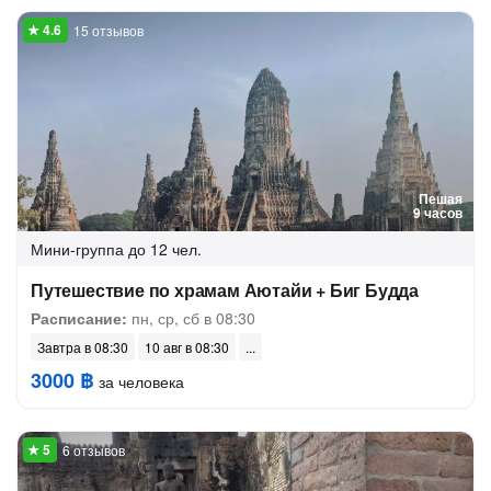
15 отзывов
Пешая
9 часов
Мини-группа
до 12 чел.
Путешествие по храмам Аютайи + Биг Будда
Расписание:
пн, ср, сб в 08:30
Завтра в 08:30
10 авг в 08:30
3000 ฿
за человека
6 отзывов