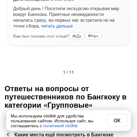
Добрый день ! Посетили экскурсию открывая мир
вокруг Бангкока. Приятные неожиданности
начались сразу, во-первых нас встретили не на
точке сбора,
читать дальше
Вам был полезен этот отзыв?
Да
Нет
1 / 11
Ответы на вопросы от
путешественников по Бангкоку в
категории «Групповые»
Самые популярные экскурсии этой рубрики в
Мы используем cookie для удобства
ОК
Бангкоке
пользования сайтом. Используя сайт, вы
соглашаетесь с
политикой cookie
Какие места ещё посмотреть в Бангкоке