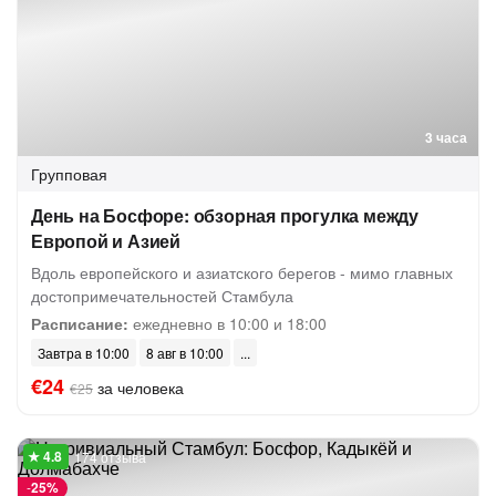
3 часа
Групповая
День на Босфоре: обзорная прогулка между
Европой и Азией
Вдоль европейского и азиатского берегов - мимо главных
достопримечательностей Стамбула
Расписание:
ежедневно в 10:00 и 18:00
Завтра в 10:00
8 авг в 10:00
€24
за человека
€25
174 отзыва
-
25%