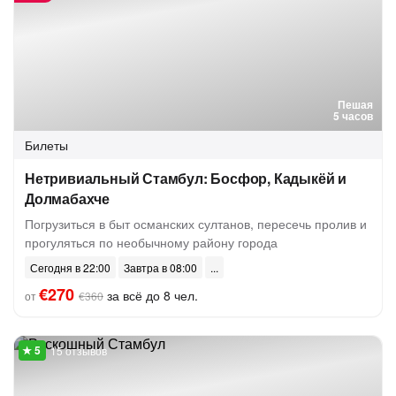
Пешая
5 часов
Билеты
Нетривиальный Стамбул: Босфор, Кадыкёй и
Долмабахче
Погрузиться в быт османских султанов, пересечь пролив и
прогуляться по необычному району города
Сегодня в 22:00
Завтра в 08:00
€270
за всё до 8 чел.
от
€360
15 отзывов