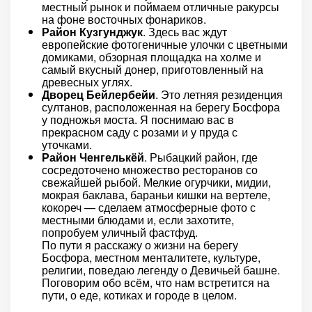
местный рынок и поймаем отличные ракурсы
на фоне восточных фонариков.
Район Кузгунджук
. Здесь вас ждут
европейские фотогеничные улочки с цветными
домиками, обзорная площадка на холме и
самый вкусный донер, приготовленный на
древесных углях.
Дворец Бейлербейи
. Это летняя резиденция
султанов, расположенная на берегу Босфора
у подножья моста. Я поснимаю вас в
прекрасном саду с розами и у пруда с
уточками.
Район Ченгелькёй
. Рыбацкий район, где
сосредоточено множество ресторанов со
свежайшей рыбой. Мелкие огурчики, мидии,
мокрая баклава, бараньи кишки на вертеле,
кокореч — сделаем атмосферные фото с
местными блюдами и, если захотите,
попробуем уличный фастфуд.
По пути я расскажу о жизни на берегу
Босфора, местном менталитете, культуре,
религии, поведаю легенду о Девичьей башне.
Поговорим обо всём, что нам встретится на
пути, о еде, котиках и городе в целом.