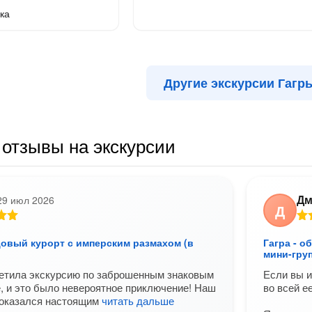
ка
Другие экскурсии Гагр
отзывы на экскурсии
Дм
29 июл 2026
Д
цовый курорт с имперским размахом (в
Гагра - о
мини-груп
сетила экскурсию по заброшенным знаковым
Если вы и
е, и это было невероятное приключение! Наш
во всей е
 оказался настоящим
читать дальше