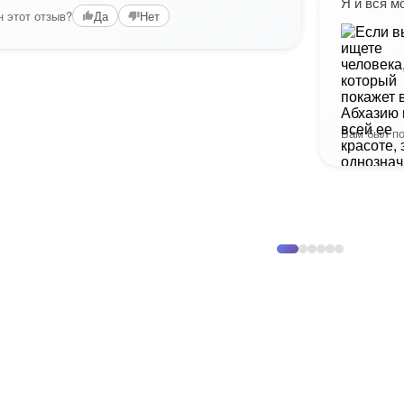
Я и вся м
 этот отзыв?
Да
Нет
Вам был по