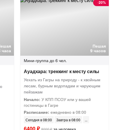
-
20%
Пешая
Пешая
5 часа
9 часов
Мини-группа
до 6 чел.
Ауадхара: треккинг к месту силы
Уехать из Гагры на природу - к хвойным
лесам, бурным водопадам и чарующим
ию
пейзажам
Начало:
У КПП ПСОУ или у вашей
гостиницы в Гагре
Расписание:
ежедневно в 08:00
Сегодня в 08:00
Завтра в 08:00
6400 ₽
за человека
8000 ₽