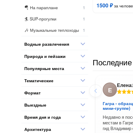
1500 ₽
за челове
На параплане
SUP-прогулки
Музыкальные теплоходы
Водные развлечения
Природа и пейзажи
Последние 
Популярные места
Тематические
Елена
Е
Формат
Гагра - образ
Выездные
мини-группе)
Недавно я по
Время дня и года
местам в Гагр
гид Владимир
Архитектура