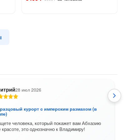
ы
итрий
28 июл 2026
бразцовый курорт с имперским размахом (в
Гагр
пе)
Очен
щете человека, который покажет вам Абхазию
е красоте, это однозначно к Владимиру!
Это б
её за