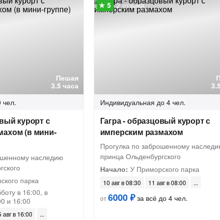
2 отзыва
Пешая
3.5 часа
3.
 чел.
Индивидуальная
до 4 чел.
овый курорт с
Гагра - образцовый курорт с
махом (в мини-
имперским размахом
Прогулка по заброшенному наслед
принца Ольденбургского
ошенному наследию
гского
Начало:
У Приморского парка
ского парка
10 авг в 08:30
11 авг в 08:00
боту в 16:00, в
6000 ₽
за всё до 4 чел.
от
00 и 16:00
 авг в 16:00