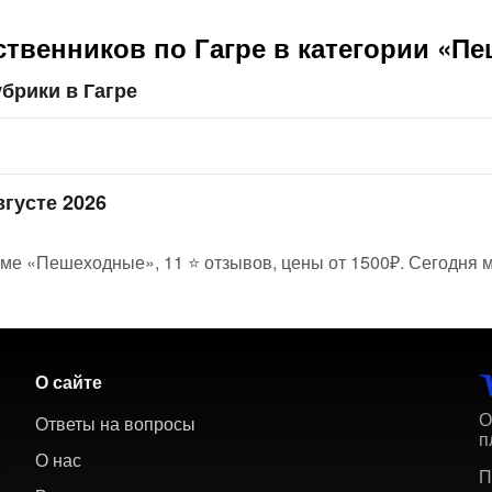
ственников по Гагре в категории «П
брики в Гагре
вгусте 2026
еме «Пешеходные», 11 ⭐ отзывов, цены от 1500₽. Сегодня м
О сайте
О
Ответы на вопросы
п
О нас
П