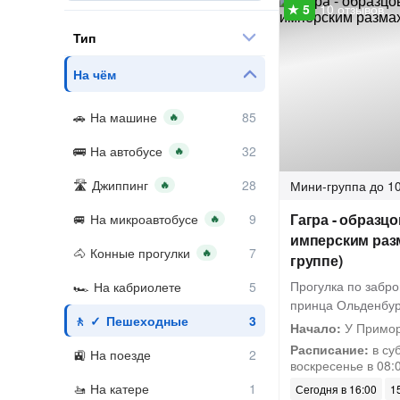
10 отзывов
Тип
На чём
На машине
🔥
На автобусе
🔥
Джиппинг
Мини-группа
до 10
🔥
Гагра - образц
На микроавтобусе
🔥
имперским раз
Конные прогулки
🔥
группе)
Прогулка по забр
На кабриолете
принца Ольденбур
Пешеходные
Начало:
У Примор
Расписание:
в суб
На поезде
воскресенье в 08:
На катере
Сегодня в 16:00
15