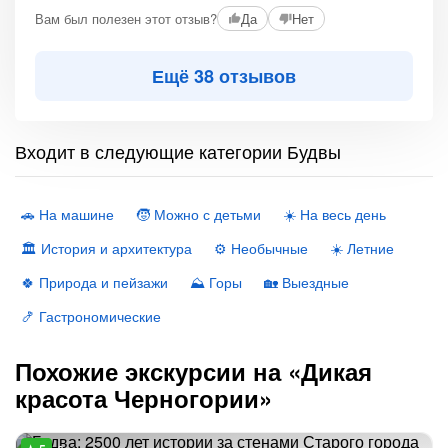
+2
Вам был полезен этот отзыв?
Да
Нет
Ещё 38 отзывов
Входит в следующие категории Будвы
🚗 На машине
🧒 Можно с детьми
☀️ На весь день
🏛 История и архитектура
⚙️ Необычные
☀️ Летние
🍀 Природа и пейзажи
⛰ Горы
🏡 Выездные
🍤 Гастрономические
Похожие экскурсии на «Дикая
красота Черногории»