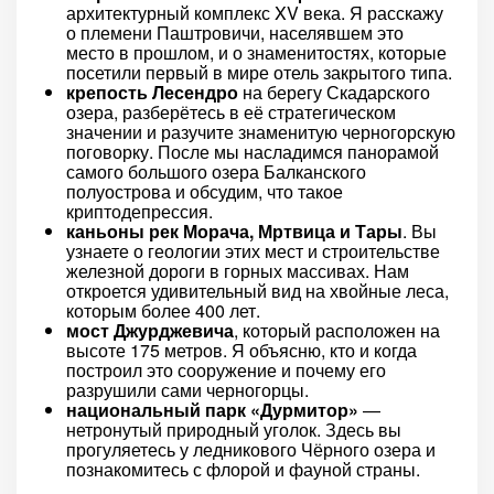
архитектурный комплекс XV века. Я расскажу
о племени Паштровичи, населявшем это
место в прошлом, и о знаменитостях, которые
посетили первый в мире отель закрытого типа.
крепость Лесендро
на берегу Скадарского
озера, разберётесь в её стратегическом
значении и разучите знаменитую черногорскую
поговорку. После мы насладимся панорамой
самого большого озера Балканского
полуострова и обсудим, что такое
криптодепрессия.
каньоны рек Морача, Мртвица и Тары
. Вы
узнаете о геологии этих мест и строительстве
железной дороги в горных массивах. Нам
откроется удивительный вид на хвойные леса,
которым более 400 лет.
мост Джурджевича
, который расположен на
высоте 175 метров. Я объясню, кто и когда
построил это сооружение и почему его
разрушили сами черногорцы.
национальный парк «Дурмитор»
—
нетронутый природный уголок. Здесь вы
прогуляетесь у ледникового Чёрного озера и
познакомитесь с флорой и фауной страны.