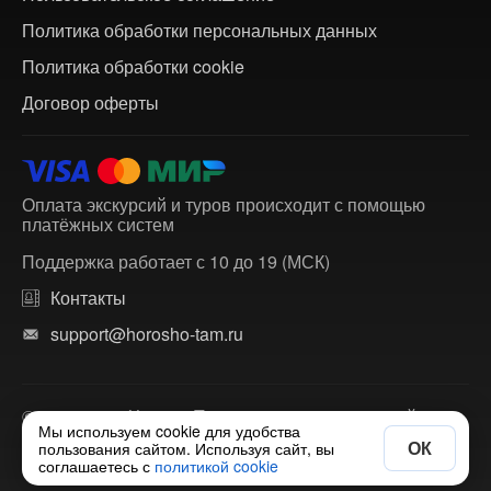
Политика обработки персональных данных
Политика обработки cookie
Договор оферты
Оплата экскурсий и туров происходит с помощью
платёжных систем
Поддержка работает с 10 до 19 (МСК)
Контакты
support@horosho-tam.ru
© 2018-2026 ХорошоТам — агрегатор экскурсий и
Мы используем cookie для удобства
многодневных туров по России и зарубежью.
ОК
пользования сайтом. Используя сайт, вы
соглашаетесь с
политикой cookie