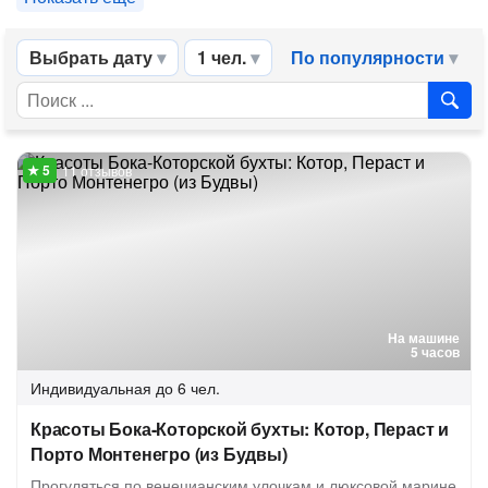
Выбрать дату
1 чел.
По популярности
11 отзывов
На машине
5 часов
Индивидуальная
до 6 чел.
Красоты Бока-Которской бухты: Котор, Пераст и
Порто Монтенегро (из Будвы)
Прогуляться по венецианским улочкам и люксовой марине