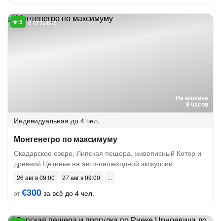
8 отзывов
На машине
8 часов
Индивидуальная
до 4 чел.
Монтенегро по максимуму
Скадарское озеро, Липская пещера, живописный Котор и
древний Цетинье на авто-пешеходной экскурсии
26 авг в 09:00
27 авг в 09:00
€300
за всё до 4 чел.
от