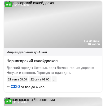
12 отзывов
На машине
10 часов
Индивидуальная
до 4 чел.
Черногорский калейдоскоп
Древний городок Цетинье, парк Ловчен, горная деревня
Негуши и крепость Горажда за один день
21 сен в 08:00
22 сен в 08:00
€320
за всё до 4 чел.
от
44 отзыва