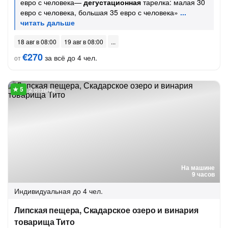
евро с человека—
дегустационная
тарелка: малая 30
евро с человека, большая 35 евро с человека»
18 авг в 08:00
19 авг в 08:00
€270
за всё до 4 чел.
от
2 отзыва
На машине
9 часов
Индивидуальная
до 4 чел.
Липская пещера, Скадарское озеро и винария
товарища Тито