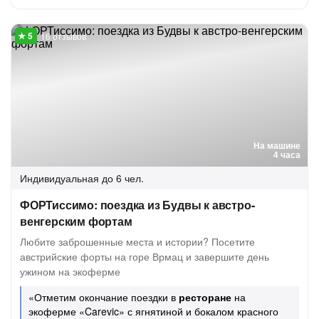
16 отзывов
На машине
4 часа
Индивидуальная
до 6 чел.
ФОРТиссимо: поездка из Будвы к австро-
венгерским фортам
Любите заброшенные места и истории? Посетите
австрийские форты на горе Врмац и завершите день
ужином на экоферме
«Отметим окончание поездки в
ресторане
на
экоферме «Carevic» с ягнятиной и бокалом красного