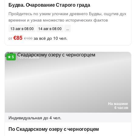
Будва. Очарование Старого града
Пройдитесь по узким улочкам древнего Будвы, ощутив дух
времени и узнав множество исторических фактов
13 авг в 08:00
14 авг в 08:00
€85
за всё до 10 чел.
от
€100
165 отзывов
На машине
6 часов
Индивидуальная
до 4 чел.
По Скадарскому озеру с черногорцем