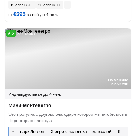
19 авг в 08:00
26 авг в 08:00
€295
за всё до 4 чел.
от
32 отзыва
На машине
5.5 часов
Индивидуальная
до 4 чел.
Мини-Монтенегро
Это прогулка с другом, благодаря которой мы влюбились в
Черногорию навсегда
«— парк Ловчен — 3 евро с человека— мавзолей — 8