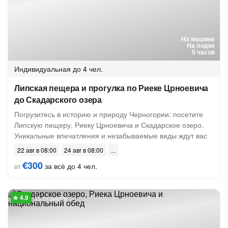
На машине
На лодке
5 часов
Индивидуальная
до 4 чел.
Липская пещера и прогулка по Риеке Црноевича
до Скадарского озера
Погрузитесь в историю и природу Черногории: посетите
Липскую пещеру, Риеку Црноевича и Скадарское озеро.
Уникальные впечатления и незабываемые виды ждут вас
22 авг в 08:00
24 авг в 08:00
€300
за всё до 4 чел.
от
15 отзывов