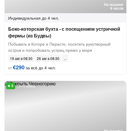
На машине
8 часов
Индивидуальная
до 4 чел.
Боко-которская бухта - с посещением устричной
фермы (из Будвы)
Побывать в Которе и Перасте, посетить рукотворный
остров и попробовать устриц прямо у моря
19 авг в 08:30
26 авг в 08:30
€290
за всё до 4 чел.
от
13 отзывов
На машине