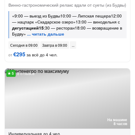
Винно-гастрономический релакс вдали от суеты (из Будвы)
«9:00 — выезд из Будвы10:00 — Липская пещера12:00
— нацпарк «Скадарское озеро»13:00 — винодельня с
дегустацией15
:30 — ресторан18:00 — возвращение в
Будву»
Сегодня в 09:00
Завтра в 09:00
€295
за всё до 4 чел.
от
8 отзывов
На машине
8 часов
Индивидуальная
до 4 чел.