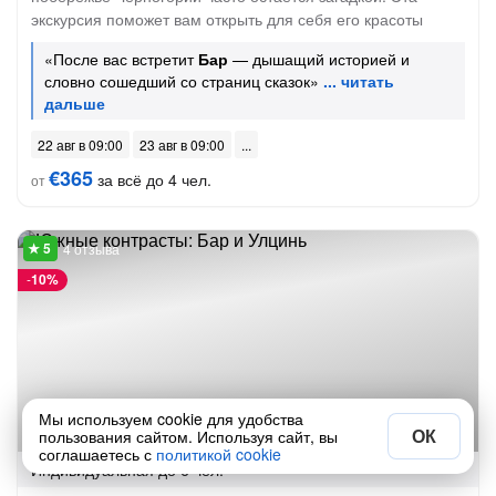
экскурсия поможет вам открыть для себя его красоты
«После вас встретит
Бар
— дышащий историей и
словно сошедший со страниц сказок»
22 авг в 09:00
23 авг в 09:00
€365
за всё до 4 чел.
от
4 отзыва
-
10%
Мы используем cookie для удобства
На машине
ОК
9 часов
пользования сайтом. Используя сайт, вы
соглашаетесь с
политикой cookie
Индивидуальная
до 6 чел.