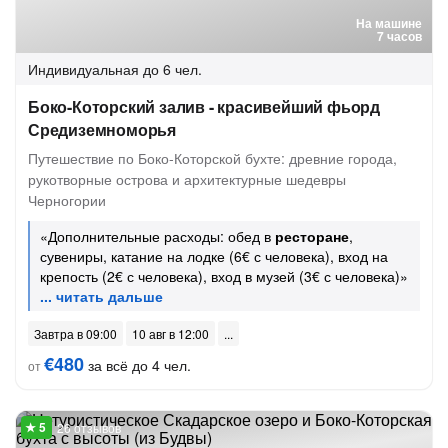
На машине
7 часов
Индивидуальная
до 6 чел.
Боко-Которский залив - красивейший фьорд
Средиземноморья
Путешествие по Боко-Которской бухте: древние города,
рукотворные острова и архитектурные шедевры
Черногории
«Дополнительные расходы: обед в
ресторане
,
сувениры, катание на лодке (6€ с человека), вход на
крепость (2€ с человека), вход в музей (3€ с человека)»
Завтра в 09:00
10 авг в 12:00
€480
за всё до 4 чел.
от
26 отзывов