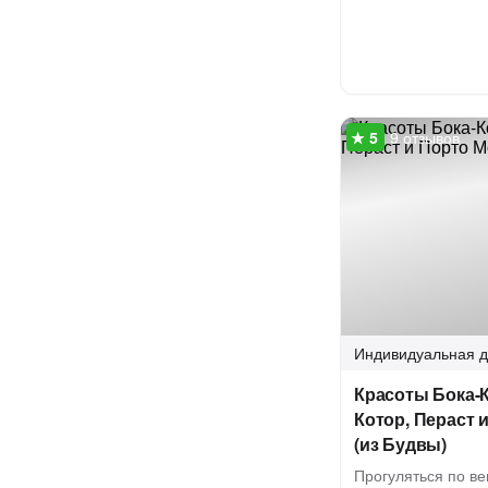
9 отзывов
Индивидуальная
д
Красоты Бока-
Котор, Пераст 
(из Будвы)
Прогуляться по в