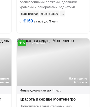
великолепными пляжами, древними
храмами и панорамами Адриатики
8 авг в 08:00
9 авг в 08:00
€150
за всё до 3 чел.
от
20 отзывов
ашине
На машине
часов
4.5 часа
Индивидуальная
до 4 чел.
1
Красота и сердце Монтенегро
Погрузитесь в удивительный мир