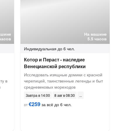
ашине
На машине
часов
5.5 часов
Индивидуальная
до 6 чел.
Котор и Пераст - наследие
Венецианской республики
Исследовать изящные домики с красной
ту в
черепицей, таинственные легенды и быт
и
средневековых мореходов
Завтра в 14:00
8 авг в 08:30
€259
за всё до 6 чел.
от