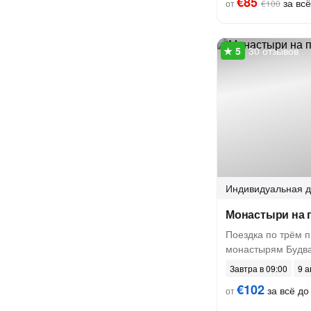
€85
за всё
от
€100
30 отзывов
Индивидуальная
д
Монастыри на 
Поездка по трём 
монастырям Будв
Завтра в 09:00
9 а
€102
за всё до 
от