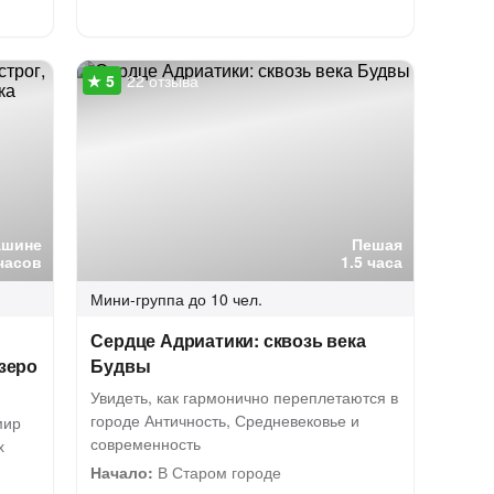
22 отзыва
ашине
Пешая
часов
1.5 часа
Мини-группа
до 10 чел.
Сердце Адриатики: сквозь века
озеро
Будвы
Увидеть, как гармонично переплетаются в
городе Античность, Средневековье и
мир
современность
х
Начало:
В Старом городе