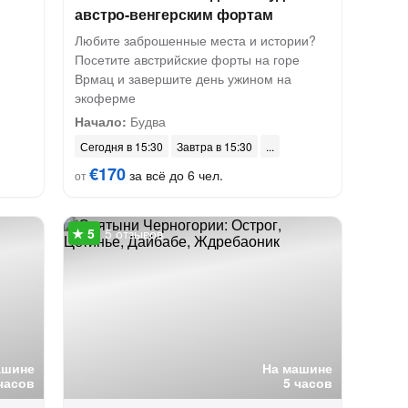
австро-венгерским фортам
Любите заброшенные места и истории?
Посетите австрийские форты на горе
Врмац и завершите день ужином на
экоферме
Начало:
Будва
Сегодня в 15:30
Завтра в 15:30
€170
за всё до 6 чел.
от
5 отзывов
ашине
На машине
часов
5 часов