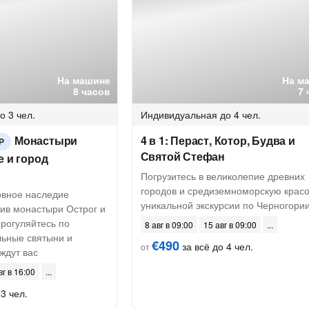
На машине
На м
8 часов
7 
о 3 чел.
Индивидуальная
до 4 чел.
Монастыри
4 в 1: Пераст, Котор, Будва и
Р
Святой Стефан
е и город
Погрузитесь в великолепие древних
городов и средиземноморскую красо
овное наследие
уникальной экскурсии по Черногори
тив монастыри Острог и
прогуляйтесь по
8 авг в 09:00
15 авг в 09:00
льные святыни и
€490
за всё до 4 чел.
от
ждут вас
вг в 16:00
3 чел.