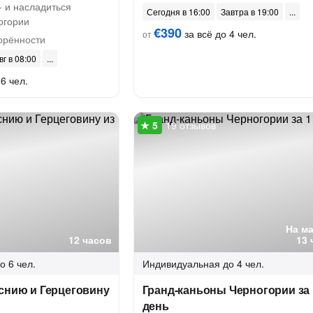
- и насладиться
Сегодня в 16:00
Завтра в 19:00
огории
€390
за всё до 4 чел.
от
орённости
вг в 08:00
6 чел.
19 отзывов
На м
12 часов
13 
о 6 чел.
Индивидуальная
до 4 чел.
снию и Герцеговину
Гранд-каньоны Черногории за 
день