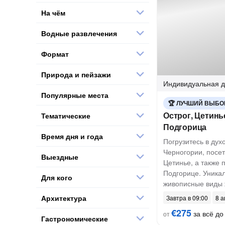
На чём
Водные развлечения
Формат
Природа и пейзажи
Индивидуальная
д
Популярные места
ЛУЧШИЙ ВЫБО
Острог, Цетинь
Тематические
Подгорица
Время дня и года
Погрузитесь в дух
Черногории, посе
Выездные
Цетинье, а также 
Подгорице. Уника
Для кого
живописные виды 
Архитектура
Завтра в 09:00
8 а
€275
за всё до 
от
Гастрономические