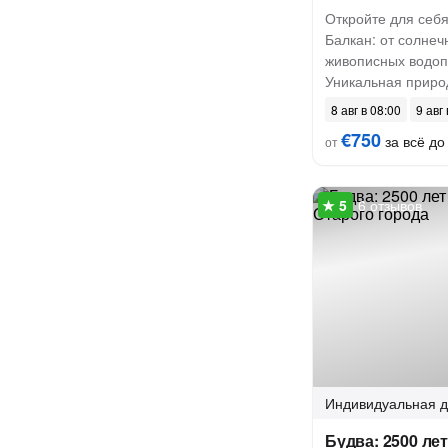
Откройте для себя
Балкан: от солнеч
живописных водоп
Уникальная природ
8 авг в 08:00
9 авг
€750
за всё до 
от
6 отзывов
Индивидуальная
д
Будва: 2500 лет