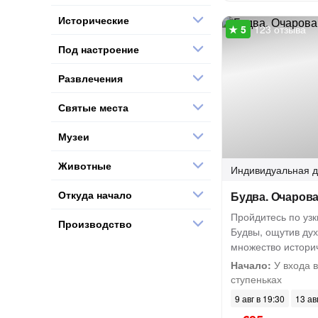
Исторические
123 отзыва
Под настроение
Развлечения
Святые места
Музеи
Животные
Индивидуальная
д
Откуда начало
Будва. Очарова
Пройдитесь по уз
Производство
Будвы, ощутив дух
множество истори
Начало:
У входа в
ступеньках
9 авг в 19:30
13 ав