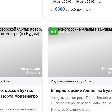
16 авг в 09:00
19 авг в 09:00
€380
за всё до 4 чел.
от
8 отзывов
На машине
На м
5 часов
10 
о 6 чел.
Индивидуальная
до 4 чел.
Которской бухты:
В черногорские Альпы из Буд
и Порто Монтенегро
Увидеть каньон реки Тара, Чёрное и
Пивское озера, перевал Большое С
енецианским улочкам и
Начало:
У вашего отеля