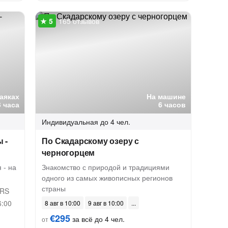
165 отзывов
каяках
На машине
3 часа
6 часов
Индивидуальная
до 4 чел.
 -
По Скадарскому озеру с
черногорцем
 - на
Знакомство с природой и традициями
одного из самых живописных регионов
страны
URS
6:00
8 авг в 10:00
9 авг в 10:00
€295
за всё до 4 чел.
от