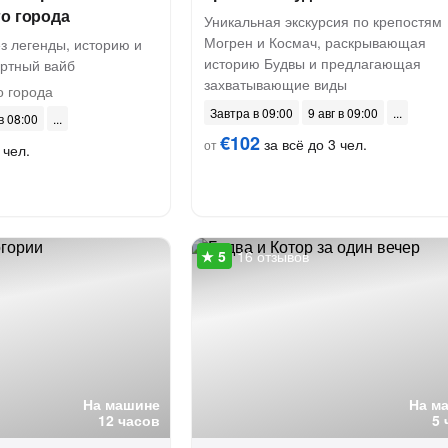
о города
Уникальная экскурсия по крепостям
Могрен и Космач, раскрывающая
з легенды, историю и
историю Будвы и предлагающая
ртный вайб
захватывающие виды
о города
Завтра в 09:00
9 авг в 09:00
 в 08:00
€102
за всё до 3 чел.
от
 чел.
16 отзывов
На машине
На м
12 часов
5 