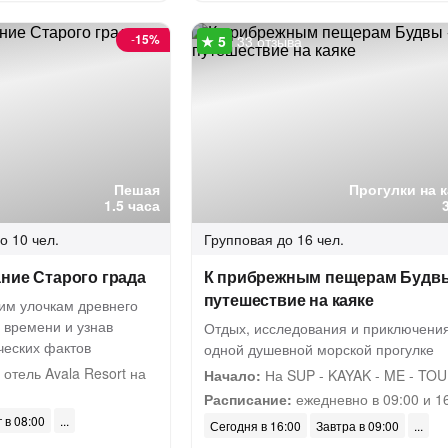
-
15%
33 отзыва
Пешая
Прогулки на 
1.5 часа
о 10 чел.
Групповая
до 16 чел.
ние Старого града
К прибрежным пещерам Будвы
путешествие на каяке
ким улочкам древнего
 времени и узнав
Отдых, исследования и приключения
ческих фактов
одной душевной морской прогулке
 отель Avala Resort на
Начало:
На SUP - KAYAK - ME - TO
Расписание:
ежедневно в 09:00 и 1
г в 08:00
Сегодня в 16:00
Завтра в 09:00