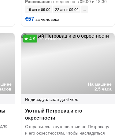
Расписание:
ежедневно в 09:00 и 18:30
19 авг в 09:00
22 авг в 09:00
€57
за человека
30 отзывов
ашине
На машине
часов
2.5 часа
Индивидуальная
до 6 чел.
вы
Уютный Петровац и его
окрестности
едло
Отправьтесь в путешествие по Петровацу
и его окрестностям, чтобы насладиться