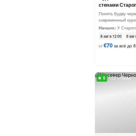
стенами Старог
Понять Будву чере
современный куро
Начало:
У Старог
8 авг в 12:00
9 авг
€70
за всё до 8
от
122 отзыва