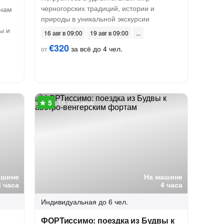
черногорских традиций, истории и
онам
природы в уникальной экскурсии
ы и
16 авг в 09:00
19 авг в 09:00
€320
за всё до 4 чел.
от
16 отзывов
ашине
На машине
3 часа
4 часа
Индивидуальная
до 6 чел.
ФОРТиссимо: поездка из Будвы к