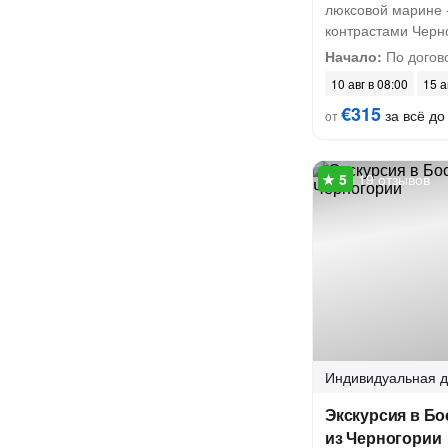
люксовой марине 
контрастами Черн
Начало:
По догов
10 авг в 08:00
15 а
€315
за всё до 
от
19 отзывов
Индивидуальная
д
Экскурсия в Бо
из Черногории