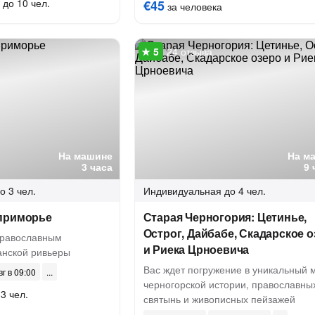
 до 10 чел.
€45
за человека
24 отзыва
На машине
На м
3 часа
9 
о 3 чел.
Индивидуальная
до 4 чел.
приморье
Старая Черногория: Цетинье,
Острог, Дайбабе, Скадарское 
православным
и Риека Црноевича
анской ривьеры
Вас ждет погружение в уникальный 
вг в 09:00
черногорской истории, православны
3 чел.
святынь и живописных пейзажей