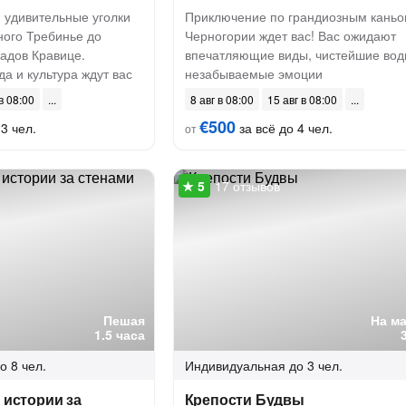
 удивительные уголки
Приключение по грандиозным кань
ного Требинье до
Черногории ждет вас! Вас ожидают
адов Кравице.
впечатляющие виды, чистейшие вод
а и культура ждут вас
незабываемые эмоции
 в 08:00
8 авг в 08:00
15 авг в 08:00
€500
3 чел.
за всё до 4 чел.
от
17 отзывов
Пешая
На м
1.5 часа
о 8 чел.
Индивидуальная
до 3 чел.
 истории за
Крепости Будвы