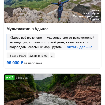
Пешая
На автобусе
Сплавы и рафтинг
8 дней
Мультиактив в Адыгее
«Здесь всё включено — удовольствие от высокогорной
экспедиции, сплава по горной реке,
каньонинга
по
водопадам, скальных маршрутов»
15 авг в 10:00
22 авг в 10:00
96 000 ₽
за человека
3 отзыва