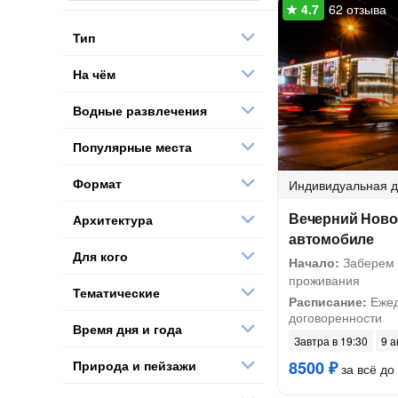
62 отзыва
Тип
На чём
Водные развлечения
Популярные места
Формат
Индивидуальная
д
Вечерний Ново
Архитектура
автомобиле
Для кого
Начало:
Заберем 
проживания
Тематические
Расписание:
Ежед
договоренности
Время дня и года
Завтра в 19:30
9 а
Природа и пейзажи
8500 ₽
за всё до 