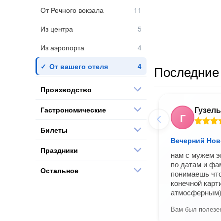
От Речного вокзала
Из центра
Из аэропорта
От вашего отеля
Последние 
Производство
Гузель
Гастрономические
Г
Билеты
Вечерний Нов
Праздники
нам с мужем э
по датам и фа
Остальное
понимаешь что
конечной карт
атмосферным
Вам был полезен