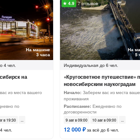
7 отзывов
На машине
На м
3 часа
5 
о 4 чел.
Индивидуальная
до 6 чел.
сибирск на
«Кругосветное путешествие» 
новосибирским наукоградам
вас из места вашего
Начало:
Заберем вас из места ваше
проживания
невно по
Расписание:
Ежедневно по
договоренности
вг в 19:30
9 авг в 09:00
10 авг в 09:00
12 000 ₽
4 чел.
за всё до 6 чел.