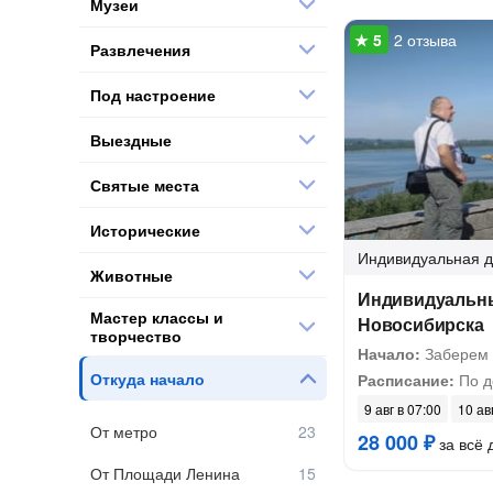
Музеи
2 отзыва
Развлечения
Под настроение
Выездные
Святые места
Исторические
Индивидуальная
д
Животные
Индивидуальны
Мастер классы и
Новосибирска
творчество
Начало:
Заберем 
Откуда начало
Расписание:
По д
9 авг в 07:00
10 ав
От метро
28 000 ₽
за всё 
От Площади Ленина