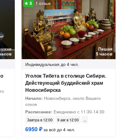
1 отзыв
ашине
Пешая
часов
5 часов
Индивидуальная
до 4 чел.
по
Уголок Тибета в столице Сибири.
Действующий буддийский храм
Новосибирска
го
Начало:
Новосибирск, около Вашего
отеля
Расписание:
Ежедневно с 11:30-14:30
Завтра в 12:00
9 авг в 12:00
6950 ₽
за всё до 4 чел.