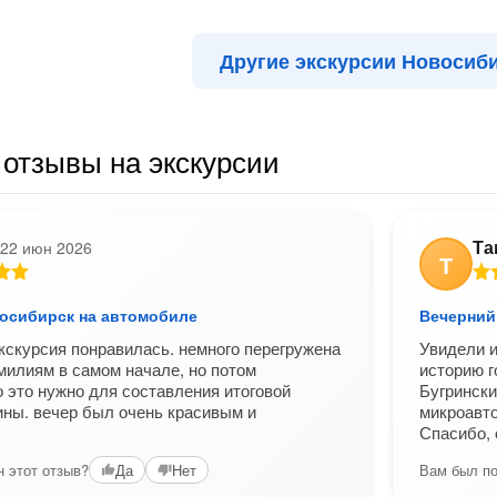
Другие экскурсии Новосиб
отзывы на экскурсии
Та
22 июн 2026
Т
осибирск на автомобиле
Вечерний
кскурсия понравилась. немного перегружена
Увидели и
милиям в самом начале, но потом
историю г
 это нужно для составления итоговой
Бугрински
ины. вечер был очень красивым и
микроавт
)
Спасибо, 
 этот отзыв?
Вам был по
Да
Нет