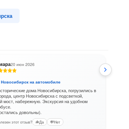
ирска
мара
20 июн 2026
Е
 Новосибирск на автомобиле
Вече
сторические дома Новосибирска, погрузились в
Очень
орода, центр Новосибирска с подсветкой,
Вам б
й мост, набережную. Экскурсия на удобном
обусе.
остались довольны).
лезен этот отзыв?
Да
Нет