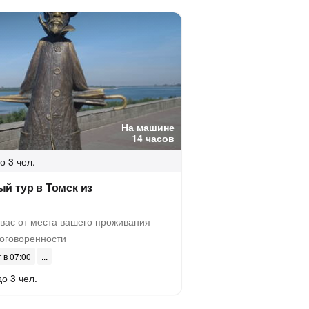
На машине
14 часов
о 3 чел.
й тур в Томск из
вас от места вашего проживания
оговоренности
г в 07:00
до 3 чел.