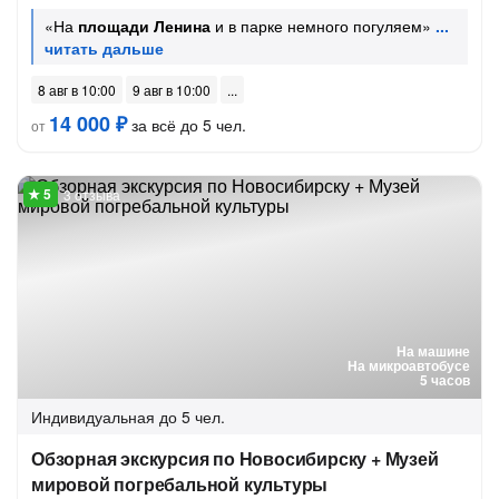
«На
площади Ленина
и в парке немного погуляем»
8 авг в 10:00
9 авг в 10:00
14 000 ₽
за всё до 5 чел.
от
3 отзыва
На машине
На микроавтобусе
5 часов
Индивидуальная
до 5 чел.
Обзорная экскурсия по Новосибирску + Музей
мировой погребальной культуры