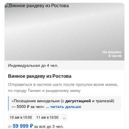
На машине
8 часов
Индивидуальная
до 4 чел.
Винное рандеву из Ростова
Отправиться в частное шато после прогулок возле маяка,
по городу Танаис и рыцарскому замку
«Посещение винодельни (с
дегустацией
и трапезой)
— 5000 ₽ за чел»
10 авг в 10:00
11 авг в 10:00
59 999 ₽
за всё до 3 чел.
от