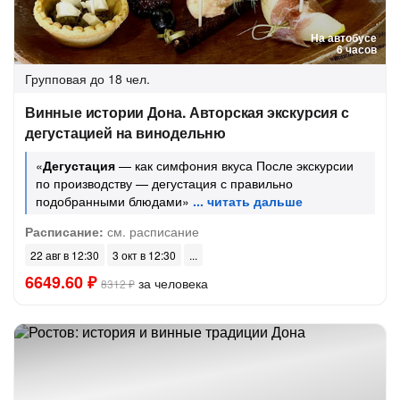
На автобусе
6 часов
Групповая
до 18 чел.
Винные истории Дона. Авторская экскурсия с
дегустацией на винодельню
«
Дегустация
— как симфония вкуса После экскурсии
по производству — дегустация с правильно
подобранными блюдами»
Расписание:
см. расписание
22 авг в 12:30
3 окт в 12:30
6649.60 ₽
за человека
8312 ₽