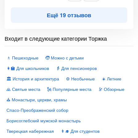
Ещё 19 отзывов
Входит в следующие категории Торжка
🚶 Пешеходные
🧒 Можно с детьми
👩‍🏫 Для школьников
👵 Для пенсионеров
🏛 История и архитектура
⚙️ Необычные
☀️ Летние
🙏 Святые места
🗽 Популярные места
🔭 Обзорные
⛪️ Монастыри, церкви, храмы
Спасо-Преображенский собор
Борисоглебский мужской монастырь
Тверецкая набережная
👨‍🎓 Для студентов