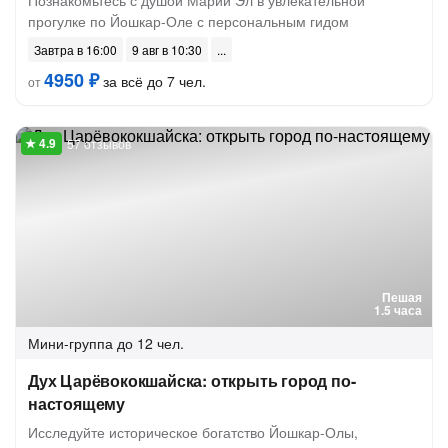
Познакомьтесь с душой Марий Эл в увлекательной
прогулке по Йошкар-Оле с персональным гидом
Завтра в 16:00
9 авг в 10:30
4950 ₽
за всё до 7 чел.
от
57 отзывов
Пешая
1.5 часа
Мини-группа
до 12 чел.
Дух Царёвококшайска: открыть город по-
настоящему
Исследуйте историческое богатство Йошкар-Олы,