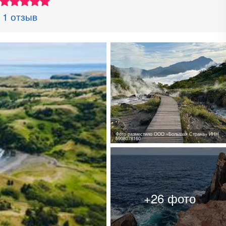
1 отзыв
Фото разместило ООО «Большая Страна» ИНН
5908078160