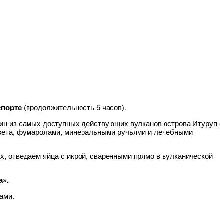
спорте
(продолжительность 5 часов).
дин из самых доступных действующих вулканов острова Итуруп 
цвета, фумаролами, минеральными ручьями и лечебными
х, отведаем яйца с икрой, сваренными прямо в вулканической
а».
ами.