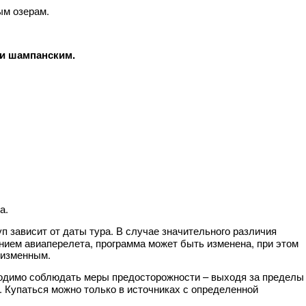
ым озерам.
 и шампанским.
а.
уп зависит от даты тура. В случае значительного различия
нием авиаперелета, программа может быть изменена, при этом
еизменным.
одимо соблюдать меры предосторожности – выходя за пределы
. Купаться можно только в источниках с определенной