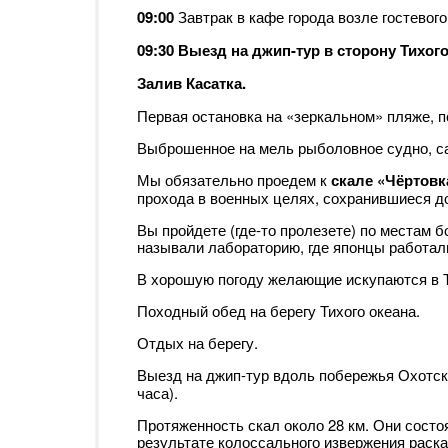
09:00
Завтрак в кафе города возле гостевого
09:30 Выезд на джип-тур в сторону Тихог
Залив Касатка.
Первая остановка на «зеркальном» пляже, п
Выброшенное на мель рыболовное судно, са
Мы обязательно проедем к
скале «Чёртовк
прохода в военных целях, сохранившиеся д
Вы пройдете (где-то пролезете) по местам 
называли лабораторию, где японцы работали
В хорошую погоду желающие искупаются в Т
Походный обед на берегу Тихого океана.
Отдых на берегу.
Выезд на джип-тур вдоль побережья Охотск
часа).
Протяженность скал около 28 км. Они состоя
результате колоссального извержения раска