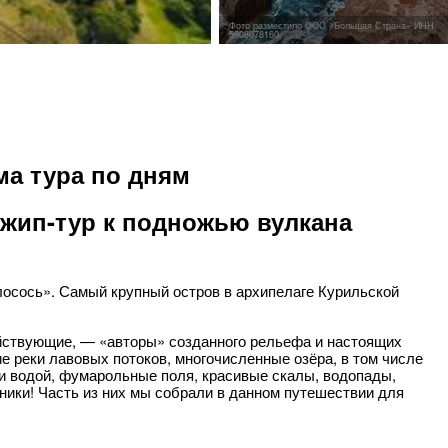
Фото разместило ООО «Большая Страна» ИНН
5908078160
а тура по дням
Джип-тур к подножью вулкана
лосось». Самый крупный остров в архипелаге Курильской
йствующие, — «авторы» созданного рельефа и настоящих
 реки лавовых потоков, многочисленные озёра, в том числе
ми водой, фумарольные поля, красивые скалы, водопады,
ники! Часть из них мы собрали в данном путешествии для