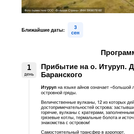
Фото разместило ООО «Большая Страна» ИНН 5908078160
3
Ближайшие даты:
сен
Программ
Прибытие на о. Итуруп. 
1
Баранского
день
Итуруп
на языке айнов означает «большой 
островной гряды.
Величественные вулканы, 12 из которых де
достопримечательностей острова: застывшие
горячие, вулканы с кратерами, заполненны
грязевые котлы, термальные болота и источ
знакомства с островом!
Самостоятельный трансфер в аэропорт.