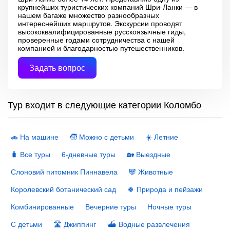
крупнейших туристических компаний Шри-Ланки — в
нашем багаже множество разнообразных
интереснейших маршрутов. Экскурсии проводят
высококвалифицированные русскоязычные гиды,
проверенные годами сотрудничества с нашей
компанией и благодарностью путешественников.
Задать вопрос
Тур входит в следующие категории Коломбо
🚗 На машине
🧒 Можно с детьми
☀️ Летние
🧳 Все туры
6-дневные туры
🏡 Выездные
Слоновий питомник Пиннавела
🐼 Животные
Королевский ботанический сад
🍀 Природа и пейзажи
Комбинированные
Вечерние туры
Ночные туры
С детьми
🛣 Джиппинг
⛴ Водные развлечения