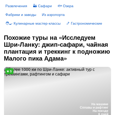
Развлечения
🏜 Сафари
🐟 Озера
Фабрики и заводы
Из аэропорта
🧑‍🍳 Кулинарные мастер-классы
🍤 Гастрономические
Похожие туры на «Исследуем
Шри-Ланку: джип-сафари, чайная
плантация и треккинг к подножию
Малого пика Адама»
8 отзывов
На машине
Сплавы и рафтинг
На поезде
6 дней