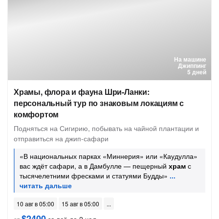
На машине
Джиппинг
5 дней
Храмы, флора и фауна Шри-Ланки:
персональный тур по знаковым локациям с
комфортом
Подняться на Сигирию, побывать на чайной плантации и
отправиться на джип-сафари
«В национальных парках «Миннерия» или «Каудулла»
вас ждёт сафари, а в Дамбулле — пещерный
храм
с
тысячелетними фресками и статуями Будды»
10 авг в 05:00
15 авг в 05:00
$2400