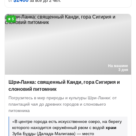
за всё до 2 чел.
от
2 отзыва
На машине
3 дня
Шри-Ланка: священный Канди, гора Сигирия и
слоновий питомник
Погрузитесь в мир природы и культуры Шри-Ланки: от
плантаций чая до древних городов и слоновьего
питомника
«В центре города есть искусственное озеро, на берегу
которого находится окружённый рвом с водой
храм
Зуба Будды (Далада-Малигава) — место