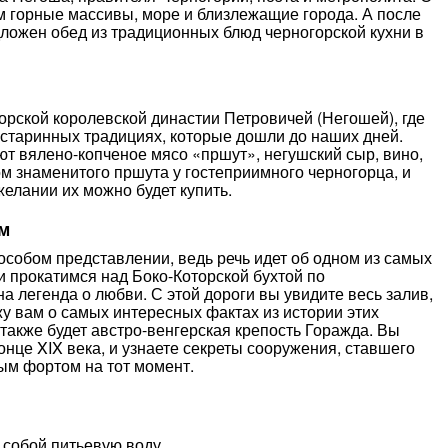
м горные массивы, море и близлежащие города. А после
дложен обед из традиционных блюд черногорской кухни в
рской королевской династии Петровичей (Негошей), где
 старинных традициях, которые дошли до наших дней.
ают вялено-копченое мясо «пршут», негушский сыр, вино,
м знаменитого пршута у гостеприимного черногорца, и
елании их можно будет купить.
м
особом представлении, ведь речь идет об одном из самых
и прокатимся над Боко-Которской бухтой по
 легенда о любви. С этой дороги вы увидите весь залив,
ажу вам о самых интересных фактах из истории этих
также будет австро-венгерская крепость Горажда. Вы
нце XIX века, и узнаете секреты сооружения, ставшего
м фортом на тот момент.
 собой питьевую воду