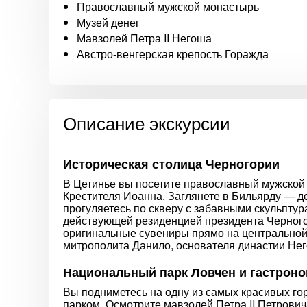
Православный мужской монастырь
Музей денег
Мавзолей Петра II Негоша
Австро-венгерская крепость Горажда
Описание экскурсии
Историческая столица Черногории
В Цетинье вы посетите православный мужской 
Крестителя Иоанна. Заглянете в Бильярду — д
прогуляетесь по скверу с забавными скульптур
действующей резиденцией президента Черного
оригинальные сувениры прямо на центральной 
митрополита Данило, основателя династии Не
Национальный парк Ловчен и гастрон
Вы подниметесь на одну из самых красивых г
парком. Осмотрите мавзолей Петра II Петрович