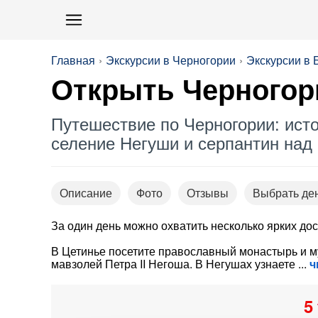
Главная
Экскурсии в Черногории
Экскурсии в 
Открыть Черного
Путешествие по Черногории: ист
селение Негуши и серпантин над
Описание
Фото
Отзывы
Выбрать де
За один день можно охватить несколько ярких до
В Цетинье посетите православный монастырь и му
мавзолей Петра II Негоша. В Негушах узнаете
ч
5