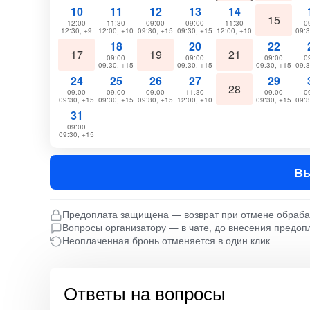
10
11
12
13
14
15
12:00
11:30
09:00
09:00
11:30
0
12:30, +9
12:00, +10
09:30, +15
09:30, +15
12:00, +10
09:3
18
20
22
17
19
21
09:00
09:00
09:00
0
09:30, +15
09:30, +15
09:30, +15
09:3
24
25
26
27
29
28
09:00
09:00
09:00
11:30
09:00
0
09:30, +15
09:30, +15
09:30, +15
12:00, +10
09:30, +15
09:3
31
09:00
09:30, +15
Вы
Предоплата защищена — возврат при отмене обраб
Вопросы организатору — в чате, до внесения предоп
Неоплаченная бронь отменяется в один клик
Ответы на вопросы