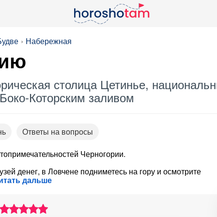
Будве
Набережная
рию
орическая столица Цетинье, национальн
 Боко-Которским заливом
нь
Ответы на вопросы
стопримечательностей Черногории.
зей денег, в Ловчене подниметесь на гору и осмотрите
итать дальше