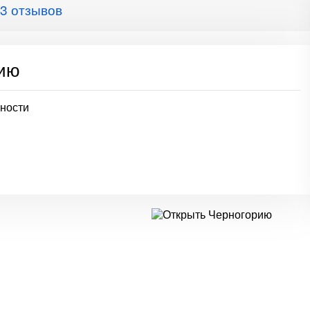
3 отзывов
сию
ьности