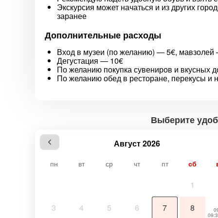
Экскурсия может начаться и из других горо
заранее
Дополнительные расходы
Вход в музеи (по желанию) — 5€, мавзолей
Дегустация — 10€
По желанию покупка сувениров и вкусных 
По желанию обед в ресторане, перекусы и 
Выберите удоб
Август 2026
пн
вт
ср
чт
пт
сб
1
3
4
5
6
7
8
0
09:3