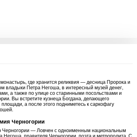
монастырь, где хранится реликвия — десница Пророка и
ом владыки Петра Негоша, в интересный музей денег,
ами, а также по улице со старинными посольствами и
рии. Вы встретите кузнеца Богдана, делающего
площади, а после этого подниметесь к саркофагу
гошей.
омия Черногории
ор Черногории — Ловчен с одноименным национальным
а Негоша, правителя Черногории, поэта и метрополита. С