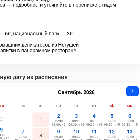
дов — подробности уточняйте в переписке с гидом
 — 5€, национальный парк — 3€
домашних деликатесов из Негушей
напитки в панорамном ресторане
ную дату из расписания
Сентябрь 2026
вс
пн
вт
ср
чт
пт
сб
вс
2
3
4
5
6
2
1
15:30
09:00
09:00
09:00
09:00
16:00, +2
09:30, +15
09:30, +15
09:30, +15
09:30, +15
9
7
9
10
11
12
13
8
9:00
09:00
09:00
09:00
09:00
09:00
09:00
0, +15