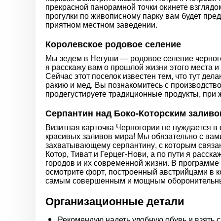
прекрасной панорамной точки окинете взглядо
прогулки по живописному парку вам будет пре
приятном местном заведении.
Королевское родовое селение
Мы зедем в Негуши — родовое селение черного
я расскажу вам о прошлой жизни этого места и
Сейчас этот поселок известен тем, что тут дел
ракию и мед. Вы познакомитесь с производство
продегустируете традиционные продукты, при ж
Серпантин над Боко-Которским заливо
Визитная карточка Черногории не нуждается в 
красивых заливов мира! Мы обязательно с вам
захватывающему серпантину, с которым связана
Котор, Тиват и Герцег-Нови, а по пути я расск
городов и их современной жизни. В программе 
осмотрите форт, построенный австрийцами в ко
самым совершенным и мощным оборонительны
Организационные детали
Рекомендую надеть удобную обувь и взять с