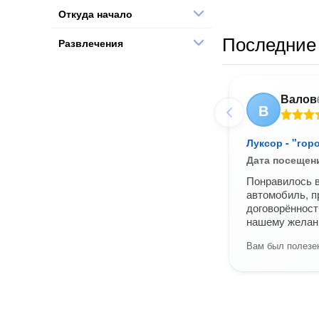
Откуда начало
Последние 
Развлечения
Валов
В
Луксор - "гор
Дата посещен
Понравилось в
автомобиль, п
договорённост
нашему желан
Вам был полезен