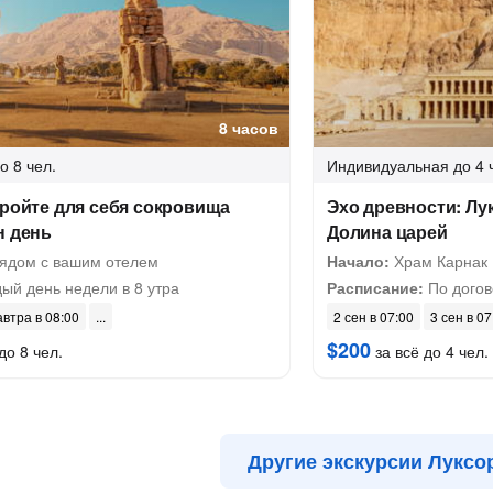
8 часов
о 8 чел.
Индивидуальная
до 4 
кройте для себя сокровища
Эхо древности: Лу
н день
Долина царей
рядом с вашим отелем
Начало:
Храм Карнак
ый день недели в 8 утра
Расписание:
По догов
автра в 08:00
2 сен в 07:00
3 сен в 07
$200
до 8 чел.
за всё до 4 чел.
Другие экскурсии Луксо