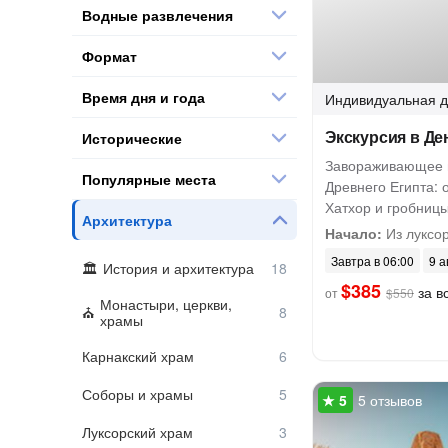
Водные развлечения
Формат
Время дня и года
Индивидуальная
д
Экскурсия в Де
Исторические
Завораживающее п
Популярные места
Древнего Египта: 
Хатхор и гробниц
Архитектура
Начало:
Из луксо
Завтра в 06:00
9 а
История и архитектура
$385
за вс
от
$550
Монастыри, церкви,
храмы
Карнакский храм
Соборы и храмы
5 отзывов
Луксорский храм