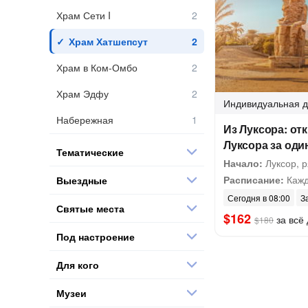
Храм Сети I
Храм Хатшепсут
Храм в Ком-Омбо
Храм Эдфу
Индивидуальная
д
Набережная
Из Луксора: от
Луксора за оди
Тематические
Начало:
Луксор, 
Расписание:
Кажд
Выездные
Сегодня в 08:00
З
Святые места
$162
за всё 
$180
Под настроение
Для кого
Музеи