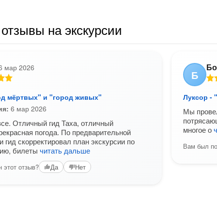
отзывы на экскурсии
Бо
6 мар 2026
Б
од мёртвых" и "город живых"
Луксор -
ия:
6 мар 2026
Мы провел
потрясающ
се. Отличный гид Таха, отличный
многое о
рекрасная погода. По предварительной
и гид скорректировал план экскурсии по
Вам был по
ию, билеты
читать дальше
 этот отзыв?
Да
Нет