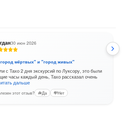
гдан
30 июн 2026
С
 "город мёртвых" и "город живых"
Лукс
и с Тахо 2 дня экскурсий по Луксору, это были
Прек
ие часы каждый день, Тахо рассказал очень
Потр
читать дальше
подр
и
чит
лезен этот отзыв?
Да
Нет
Вам б