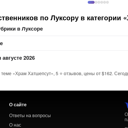
твенников по Луксору в категории 
брики в Луксоре
ре
 августе 2026
 теме «Храм Хатшепсут», 5 ⭐ отзывов, цены от $162. Сегод
О сайте
О
Ответы на вопросы
п
О нас