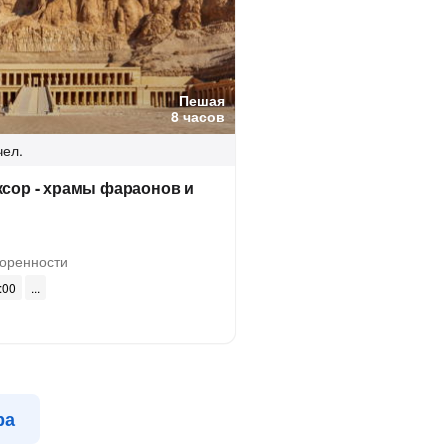
Пешая
8 часов
чел.
ксор - храмы фараонов и
оренности
:00
ра