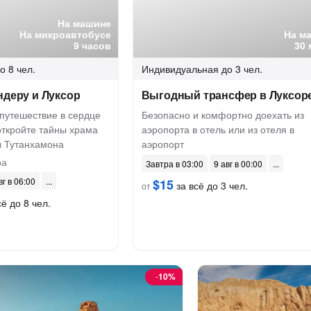
На машине
На микроавтобусе
На м
9 часов
30 
о 8 чел.
Индивидуальная
до 3 чел.
ндеру и Луксор
Выгодный трансфер в Луксор
утешествие в сердце
Безопасно и комфортно доехать из
откройте тайны храма
аэропорта в отель или из отеля в
ы Тутанхамона
аэропорт
ра
Завтра в 03:00
9 авг в 00:00
вг в 06:00
$15
за всё до 3 чел.
от
ё до 8 чел.
-
10%