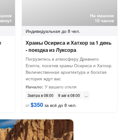
ашине
На машине
минут
10 часов
Индивидуальная
до 8 чел.
е
Храмы Осириса и Хатхор за 1 день
- поездка из Луксора
Погрузитесь в атмосферу Древнего
Египта, посетив храмы Осириса и Хатхор.
Величественная архитектура и богатая
история ждут вас
Начало:
У вашего отеля
Завтра в 08:00
9 авг в 08:00
$350
за всё до 8 чел.
от