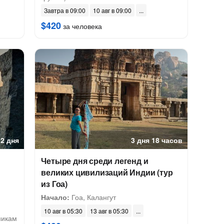
Завтра в 09:00
10 авг в 09:00
$420
за человека
2 дня
3 дня 18 часов
Четыре дня среди легенд и
великих цивилизаций Индии (тур
из Гоа)
Начало:
Гоа, Калангут
10 авг в 05:30
13 авг в 05:30
никам