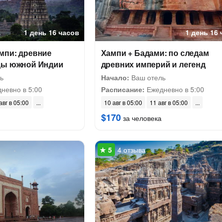
1 день 16 часов
1 день 16
мпи: древние
Хампи + Бадами: по следам
ды южной Индии
древних империй и легенд
ь
Начало:
Ваш отель
невно в 5:00
Расписание:
Ежедневно в 5:00
авг в 05:00
10 авг в 05:00
11 авг в 05:00
$170
за человека
4 отзыва