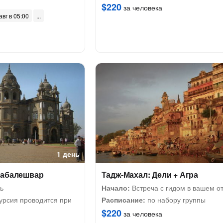
$220
за человека
авг в 05:00
1 день
хабалешвар
Тадж-Махал: Дели + Агра
ь
Начало:
Встреча с гидом в вашем о
урсия проводится при
Расписание:
по набору группы
$220
за человека