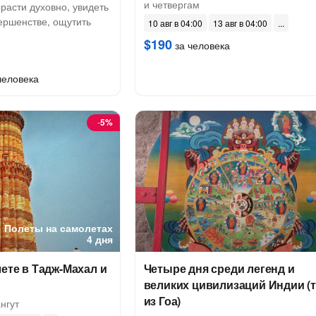
и четвергам
расти духовно, увидеть
ершенстве, ощутить
10 авг в 04:00
13 авг в 04:00
$190
за человека
человека
-
5%
Полеты на самолетах
4 дня
лете в Тадж-Махал и
Четыре дня среди легенд и
великих цивилизаций Индии (
из Гоа)
нгут