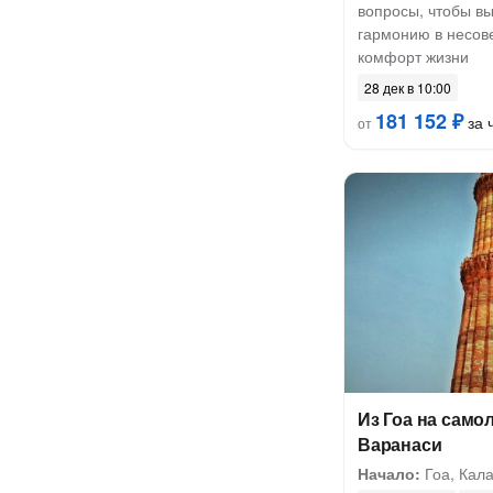
вопросы, чтобы вы
гармонию в несов
комфорт жизни
28 дек в 10:00
181 152 ₽
за 
от
Из Гоа на само
Варанаси
Начало:
Гоа, Кала