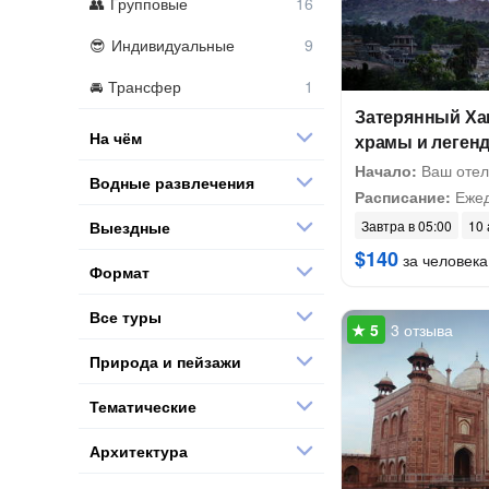
Групповые
Индивидуальные
Трансфер
Затерянный Ха
На чём
храмы и леген
Начало:
Ваш отел
Водные развлечения
Расписание:
Ежед
Выездные
Завтра в 05:00
10 
$140
за человека
Формат
Все туры
3 отзыва
Природа и пейзажи
Тематические
Архитектура