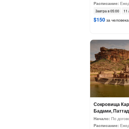
Расписание:
Ежед
Завтра в 05:00
11 
$150
за человека
Сокровища Кар
Бадами, Паттад
Начало:
По догов
Расписание:
Ежед