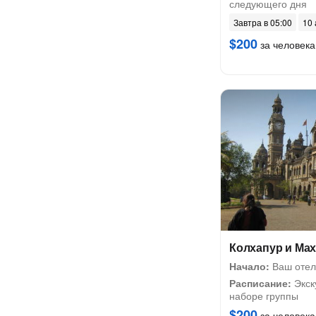
следующего дня
Завтра в 05:00
10 
$200
за человека
Колхапур и Ма
Начало:
Ваш отел
Расписание:
Экск
наборе группы
$200
за человека