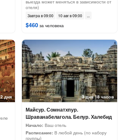
выезда может меняться в зависимости от
отеля)
Завтра в 09:00
10 авг в 09:00
$460
за человека
2 дня
3 дня 18 часов
Майсур. Сомнатхпур.
Шраванабелагола. Белур. Халебид
теле
Начало:
Ваш отель
Расписание:
В любой день (по набору
группы)