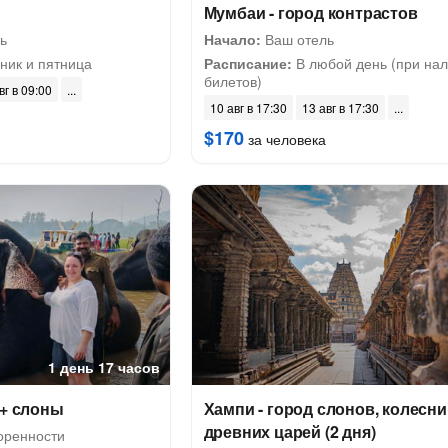
Мумбаи - город контрастов
ь
Начало:
Ваш отель
ник и пятница
Расписание:
В любой день (при на
билетов)
вг в 09:00
10 авг в 17:30
13 авг в 17:30
$170
за человека
1 день 17 часов
 + слоны
Хампи - город слонов, колесни
древних царей (2 дня)
оренности