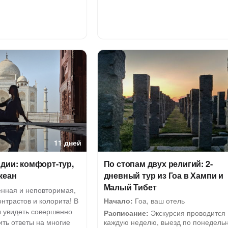
11 дней
дии: комфорт-тур,
По стопам двух религий: 2-
кеан
дневный тур из Гоа в Хампи и
Малый Тибет
нная и неповторимая,
онтрастов и колорита! В
Начало:
Гоа, ваш отель
ы увидеть совершенно
Расписание:
Экскурсия проводится
ить ответы на многие
каждую неделю, выезд по понедель