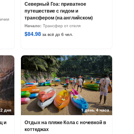
Северный Гоа: приватное
путешествие с гидом и
трансфером (на английском)
личии
Начало:
Трансфер от отеля
$84.98
за всё до 6 чел.
2 дня
1 день 4 часа
ц и
Отдых на пляже Кола с ночевкой в
коттеджах