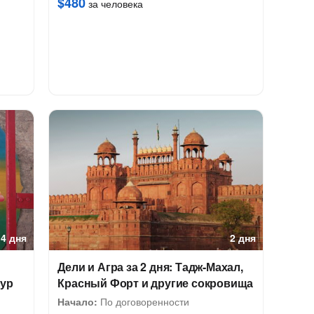
$480
за человека
4 дня
2 дня
Дели и Агра за 2 дня: Тадж-Махал,
тур
Красный Форт и другие сокровища
Начало:
По договоренности