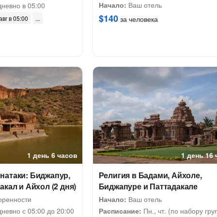
Начало:
Ваш отель
невно в 05:00
$140
авг в 05:00
за человека
1 день 6 часов
1 день 16
натаки: Биджапур,
Религия в Бадами, Айхоле,
акал и Айхол (2 дня)
Биджапуре и Паттадакале
оренности
Начало:
Ваш отель
невно с 05:00 до 20:00
Расписание:
Пн., чт. (по набору гру