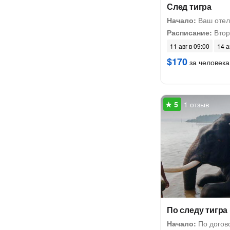
След тигра
Начало:
Ваш отел
Расписание:
Втор
11 авг в 09:00
14 а
$170
за человека
1 отзыв
По следу тигра
Начало:
По догов