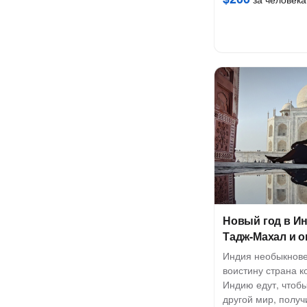
Новый год в Ин
Тадж-Махал и о
Индия необыкнове
воистину страна к
Индию едут, чтоб
другой мир, получ