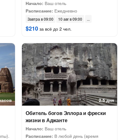
Начало:
Ваш отель
Расписание:
Ежедневно
Завтра в 09:00
10 авг в 09:00
$210
за всё до 2 чел.
 часов
2.5 дня
Обитель богов Эллора и фрески
жизни в Аджанте
Начало:
Ваш отель
ппы).
Расписание:
В любой день (время