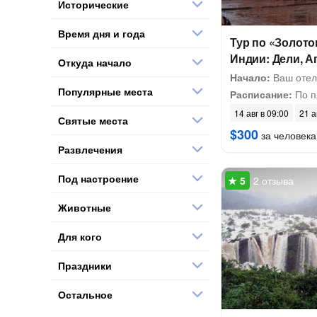
Исторические
Время дня и года
Тур по «Золото
Индии: Дели, А
Откуда начало
Начало:
Ваш отел
Популярные места
Расписание:
По п
14 авг в 09:00
21 а
Святые места
$300
за человека
Развлечения
Под настроение
2 отзыва
Животные
Для кого
Праздники
Остальное