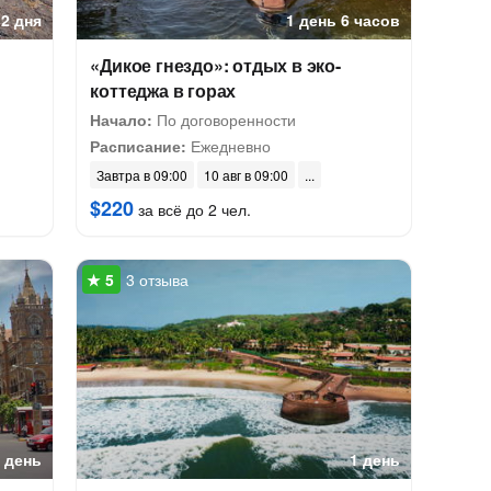
2 дня
1 день 6 часов
«Дикое гнездо»: отдых в эко-
коттеджа в горах
Начало:
По договоренности
Расписание:
Ежедневно
Завтра в 09:00
10 авг в 09:00
$220
за всё до 2 чел.
3 отзыва
5 день
1 день