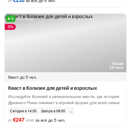
€230
за всё до 6 чел.
от
23 отзыва
-
5%
Пешая
2.5 часа
Квест
до 5 чел.
Квест в Колизее для детей и взрослых
Исследуйте Колизей в увлекательном квесте, где история
Древнего Рима оживает в игровой форме для всей семьи
Сегодня в 14:30
Завтра в 08:00
€247
за всё до 5 чел.
от
€260