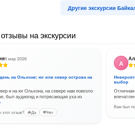
Другие экскурсии Байка
отзывы на экскурсии
ия
Ал
9 мар 2026
А
ень на Ольхоне: юг или север острова на
Невероят
выбор
евер и на юг Ольхона, на севере нам повезло
Отличная 
е, был аудиогид и потрясающая уха из
впечатлен
е
Вам был по
 этот отзыв?
Да
Нет