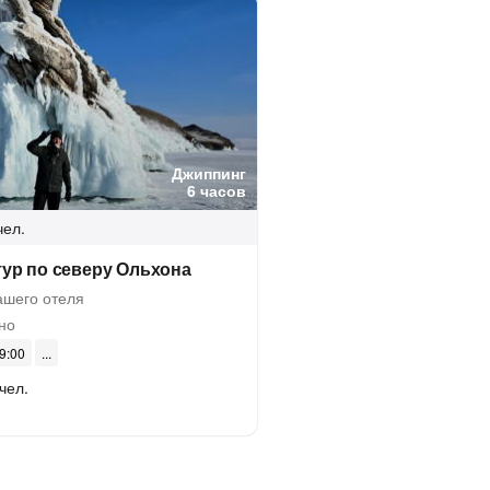
Джиппинг
6 часов
чел.
ур по северу Ольхона
ашего отеля
но
09:00
чел.