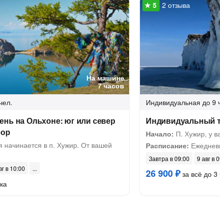
2 отзыва
На машине
7 часов
чел.
Индивидуальная
до 9 
нь на Ольхоне: юг или север
Индивидуальный т
бор
Начало:
П. Хужир, у в
 начинается в п. Хужир. От вашей
Расписание:
Ежеднев
Завтра в 09:00
9 авг в 
вг в 10:00
26 900 ₽
за всё до 3 
ка