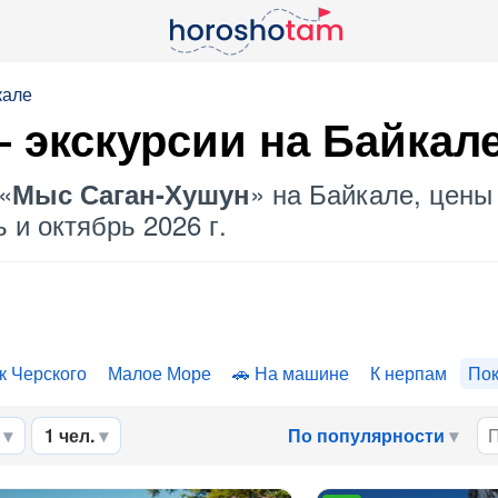
кале
 экскурсии на Байкал
«
» на Байкале, цены
Мыс Саган-Хушун
 и октябрь 2026 г.
к Черского
Малое Море
На машине
К нерпам
Пок
1 чел.
По популярности