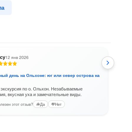
ла
су
12 янв 2026
С
ный день на Ольхоне: юг или север острова на
Неве
выб
экскурсия по о. Ольхон. Незабываемые
Были
ия, вкусная уха и замечательные виды.
экск
расс
лезен этот отзыв?
Да
Нет
остро
обед
Вам б