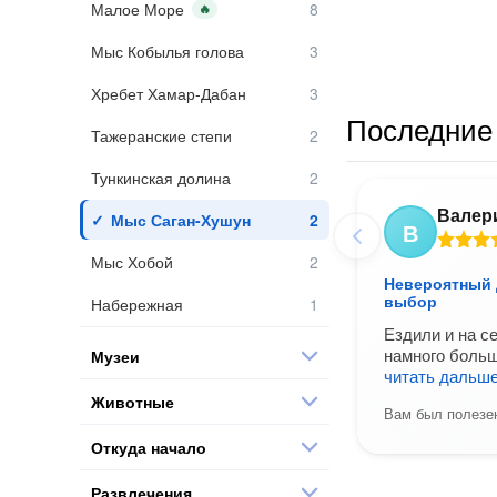
Малое Море
🔥
Мыс Кобылья голова
Хребет Хамар-Дабан
Последние 
Тажеранские степи
Тункинская долина
Валер
Мыс Саган-Хушун
В
Мыс Хобой
Невероятный д
выбор
Набережная
Ездили и на с
намного больш
Музеи
читать дальш
Животные
Вам был полезен
Откуда начало
Развлечения