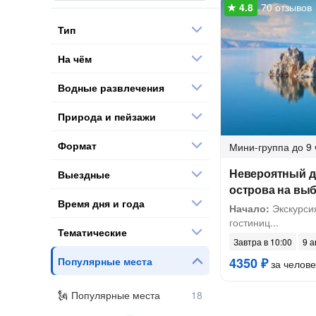
70 отзывов
Тип
На чём
Водные развлечения
Природа и пейзажи
Формат
Мини-группа
до 9 
Невероятный де
Выездные
острова на вы
Время дня и года
Начало:
Экскурсия
гостиниц...
Тематические
Завтра в 10:00
9 а
Популярные места
4350 ₽
за челове
Популярные места