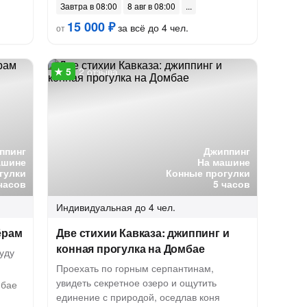
Завтра в 08:00
8 авг в 08:00
15 000 ₽
за всё до 4 чел.
от
2 отзыва
ппинг
Джиппинг
ашине
На машине
гулки
Конные прогулки
 часов
5 часов
Индивидуальная
до 4 чел.
ёрам
Две стихии Кавказа: джиппинг и
конная прогулка на Домбае
уду
Проехать по горным серпантинам,
увидеть секретное озеро и ощутить
мбае
единение с природой, оседлав коня