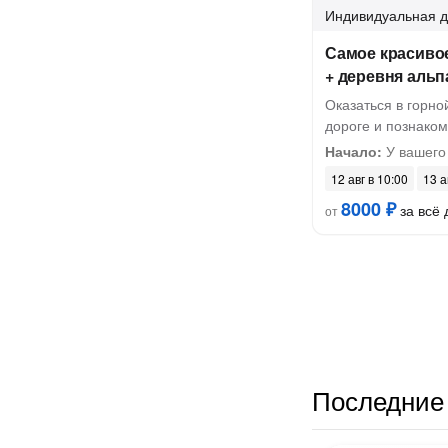
Индивидуальная
д
Самое красивое
+ деревня альп
Оказаться в горно
дороге и познако
Начало:
У вашего
12 авг в 10:00
13 а
8000 ₽
за всё 
от
Последние 