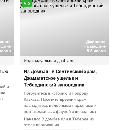
9 отзывов
ппинг
Джиппинг
ашине
На машине
часов
5.5 часов
Индивидуальная
до 4 чел.
елью
Из Домбая - в Сентинский храм,
Джамагатское ущелье и
Тебердинский заповедник
ний и
ажи
Погрузитесь в историю и природу
к.
Кавказа. Посетите древний храм,
насладитесь целебными нарзанами и
познакомьтесь с фауной заповедника
Начало:
В домбае или в Теберде из
отеля проживания