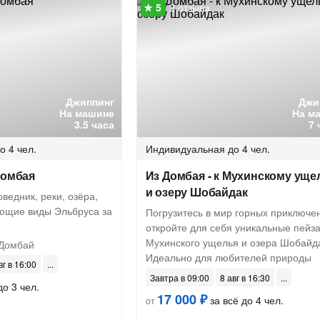
2 отзыва
Джиппинг
Джи
На машине
На м
3.5 часа
7 
о 4 чел.
Индивидуальная
до 4 чел.
Домбая
Из Домбая - к Мухинскому ущ
и озеру Шобайдак
ведник, реки, озёра,
ющие виды Эльбруса за
Погрузитесь в мир горных приключе
откройте для себя уникальные пейз
Мухинского ущелья и озера Шобайда
Домбай
Идеально для любителей природы
вг в 16:00
Завтра в 09:00
8 авг в 16:30
до 3 чел.
17 000 ₽
за всё до 4 чел.
от