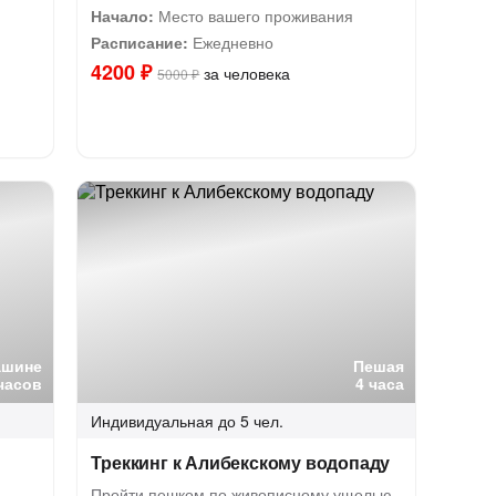
Начало:
Место вашего проживания
Расписание:
Ежедневно
4200 ₽
за человека
5000 ₽
ашине
Пешая
 часов
4 часа
Индивидуальная
до 5 чел.
Треккинг к Алибекскому водопаду
Пройти пешком по живописному ущелью,