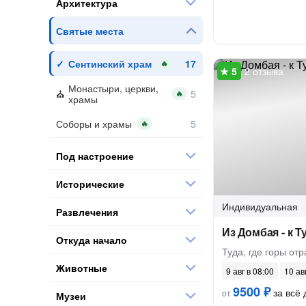
Архитектура
Святые места
Сентинский храм
🔥
2 отзыва
Монастыри, церкви,
🔥
храмы
Соборы и храмы
🔥
Под настроение
Исторические
Индивидуальная
Развлечения
Из Домбая - к 
Откуда начало
Туда, где горы от
Животные
9 авг в 08:00
10 ав
9500 ₽
за всё 
от
Музеи