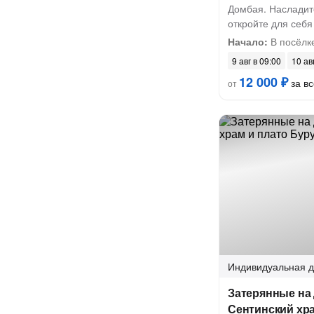
Домбая. Насладите
откройте для себ
Начало:
В посёлк
9 авг в 09:00
10 ав
12 000 ₽
за вс
от
Индивидуальная
д
Затерянные на
Сентинский хра