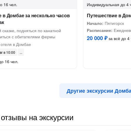
о 16 чел.
Индивидуальная
до 4 
 в Домбае за несколько часов
Путешествие в Дом
ак
Начало:
Пятигорск
Расписание:
Ежедневн
й сказке, подняться по канатной
миться с обитателями фермы
20 000 ₽
за всё до 4 
 отеля в Домбае
вг в 10:00
до 16 чел.
Другие экскурсии Домб
отзывы на экскурсии