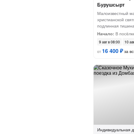
Бурушсырт
Малоизвестный ма
христианской свят
подлинная тишин
Начало:
В посёлк
9 авг в 08:00
10 ав
16 400 ₽
за вс
от
Индивидуальная
д