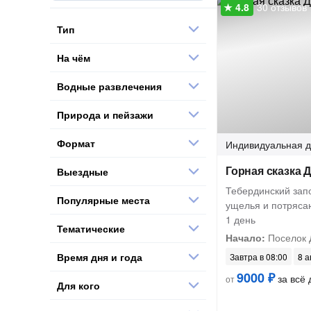
30 отзывов
Тип
На чём
Водные развлечения
Природа и пейзажи
Формат
Индивидуальная
д
Горная сказка 
Выездные
Тебердинский запо
Популярные места
ущелья и потряса
1 день
Тематические
Начало:
Поселок 
Время дня и года
Завтра в 08:00
8 а
9000 ₽
за всё 
от
Для кого