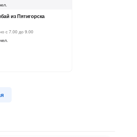
чел.
бай из Пятигорска
о с 7.00 до 9.00
чел.
ая