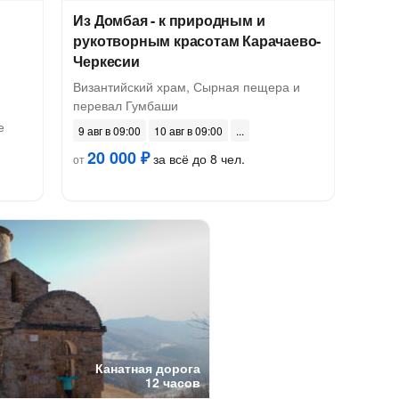
Из Домбая - к природным и
рукотворным красотам Карачаево-
Черкесии
Византийский храм, Сырная пещера и
перевал Гумбаши
е
9 авг в 09:00
10 авг в 09:00
20 000 ₽
за всё до 8 чел.
от
Канатная дорога
12 часов