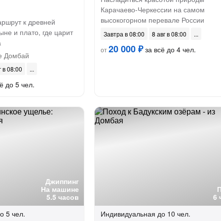
Карачаево-Черкессии на самом
высокогорном перевале России
ршрут к древней
ыне и плато, где царит
Завтра в 08:00
8 авг в 08:00
а
20 000 ₽
за всё до 4 чел.
от
е Домбай
г в 08:00
ё до 5 чел.
Джиппинг
На машине
5.5 часов
6 
о 5 чел.
Индивидуальная
до 10 чел.