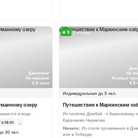
2 отзыва
Джи
Джиппинг
На м
На машине
Конные про
2.5 часа
5.5
Индивидуальная
до 5 чел.
Туманному озеру
Путешествие к Маркинским оз
ражаются в воде
Из посёлка Домбай - к бирюзовому ч
Карачаево-Черкесии
г в 08:00
Начало:
Из отеля проживания в До
до 30 чел.
или в Теберде