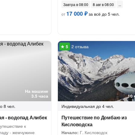
Завтра в 08:00
8 авг в 08:00
17 000 ₽
за всё до 5 чел.
от
2 отзыва
На машине
3.5 часа
10 
о 8 чел.
Индивидуальная
до 4 чел.
я - водопад Алибек
Путешествие по Домбаю из
Кисловодска
утешествие к
паду - жемчужине
Начало:
Г. Кисловодск