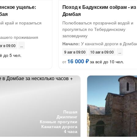
инское ущелье:
Поход к Бадукским озёрам - из
бая
Домбая
й край и поразиться
Полюбоваться прозрачной водой и
прогуляться по Тебердинскому
заповеднику
вашего проживания
Начало:
У канатной дороги в Домба
вг в 09:00
9 авг в 09:00
10 авг в 09:00
ё до 5 чел.
16 000 ₽
за всё до 10 чел.
от
Пешая
Джиппинг
Конные прогулки
Канатная дорога
4 часа