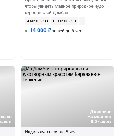
чтобы увидеть главное природное чудо
окрестностей Домбая
9 авг в 08:00
10 авг в 08:00
14 000 ₽
за всё до 5 чел.
от
Джиппинг
Пешая
На машине
часов
6.5 часов
Индивидуальная
до 8 чел.