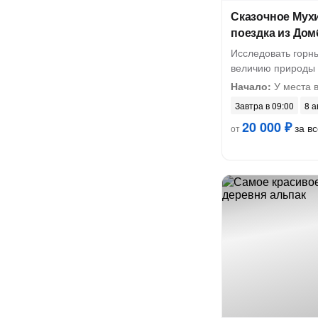
Сказочное Мух
поездка из Дом
Исследовать горны
величию природы
Начало:
У места 
Завтра в 09:00
8 а
20 000 ₽
за вс
от