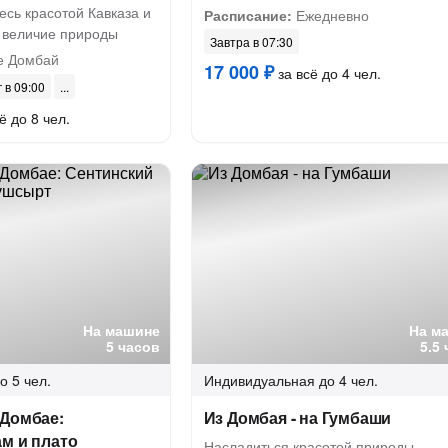
сь красотой Кавказа и
Расписание:
Ежедневно
я величие природы
Завтра в 07:30
е Домбай
17 000 ₽
за всё до 4 чел.
г в 09:00
ё до 8 чел.
На машине
На м
5 часов
5.5
о 5 чел.
Индивидуальная
до 4 чел.
 Домбае:
Из Домбая - на Гумбаши
м и плато
Насладиться красотой природы