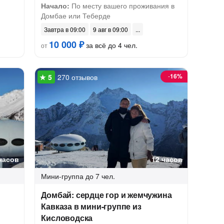
Начало:
По месту вашего проживания в
Домбае или Теберде
Завтра в 09:00
9 авг в 09:00
10 000 ₽
за всё до 4 чел.
от
-
16%
270 отзывов
часов
12 часов
Мини-группа
до 7 чел.
Домбай: сердце гор и жемчужина
Кавказа в мини-группе из
Кисловодска