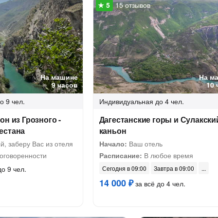
15 отзывов
На машине
На м
9 часов
10 
о 9 чел.
Индивидуальная
до 4 чел.
он из Грозного -
Дагестанские горы и Сулакски
естана
каньон
й, заберу Вас из отеля
Начало:
Ваш отель
оговоренности
Расписание:
В любое время
до 9 чел.
Сегодня в 09:00
Завтра в 09:00
14 000 ₽
за всё до 4 чел.