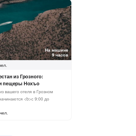
На машине
9 часов
чел.
стан из Грозного:
 и пещеры Нохъо
из вашего отеля в Грозном
ачинаются <b>с 9:00 до
чел.