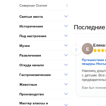
Северная Осетия
Святые места
Последние 
Исторические
Под настроение
Елена
Музеи
Е
Развлечения
Путешествие в
пещеры Нохъ
Откуда начало
Наконец дошли
Гастрономические
с детьми. Все
предварительн
Животные
Вам был полезен
Производство
Мастер классы и