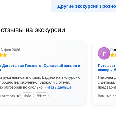
Другие экскурсии Грозно
отзывы на экскурсии
Го
13 фев 2026
Г
 Дагестан из Грозного: Сулакский каньон и
Путешеств
о
пещеры 
 руки написать отзыв. Ездила на экскурсию
Наконец д
 прошло великолепно. Забрали с отеля,
с детьми.
о обговорив во сколько.
читать дальше
предварит
 этот отзыв?
Вам был по
Да
Нет