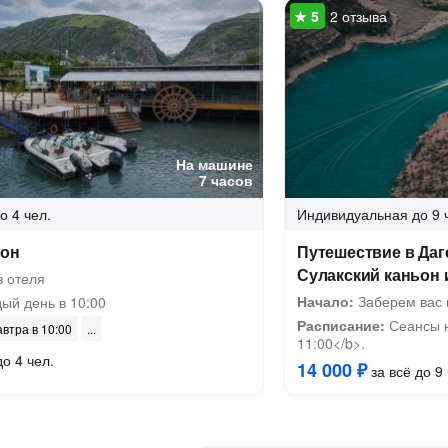
2 отзыва
На машине
7 часов
о 4 чел.
Индивидуальная
до 9 
ьон
Путешествие в Даге
Сулакский каньон
з отеля
Начало:
Заберем вас 
ый день в 10:00
Расписание:
Сеансы н
автра в 10:00
11:00</b>.
до 4 чел.
14 000 ₽
за всё до 9 