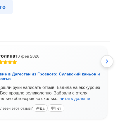
го
голина
13 фев 2026
А
ие в Дагестан из Грозного: Сулакский каньон и
Даге
Нохъо
Вам б
ошли руки написать отзыв. Ездила на экскурсию
 Все прошло великолепно. Забрали с отеля,
ельно обговорив во сколько.
читать дальше
лезен этот отзыв?
Да
Нет