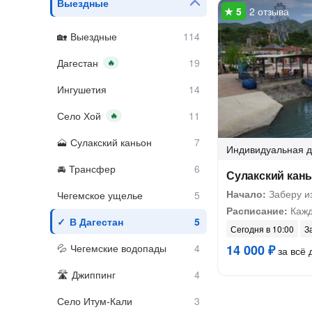
Выездные
2 отзыва
Выездные
Дагестан
🔥
Ингушетия
Село Хой
🔥
Сулакский каньон
Индивидуальная
д
Трансфер
Сулакский кан
Начало:
Заберу и
Чегемское ущелье
Расписание:
Кажд
В Дагестан
Сегодня в 10:00
З
Чегемские водопады
14 000 ₽
за всё 
Джиппинг
Село Итум-Кали