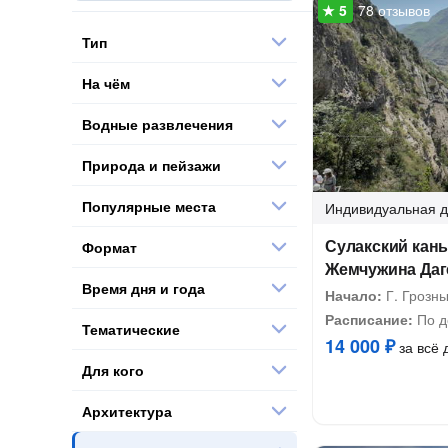
78 отзывов
Тип
На чём
Водные развлечения
Природа и пейзажи
Популярные места
Индивидуальная
д
Сулакский кань
Формат
Жемчужина Даг
Время дня и года
Начало:
Г. Грозны
Расписание:
По д
Тематические
14 000 ₽
за всё 
Для кого
Архитектура