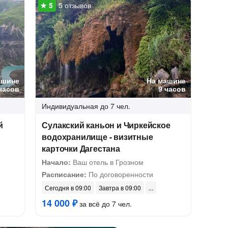
5 отзывов
ашине
На машине
часов
9 часов
Индивидуальная
до 7 чел.
й
Сулакский каньон и Чиркейское
водохранилище - визитные
карточки Дагестана
Начало:
Ваш отель в Грозном
Расписание:
По договоренности
Сегодня в 09:00
Завтра в 09:00
14 000 ₽
за всё до 7 чел.