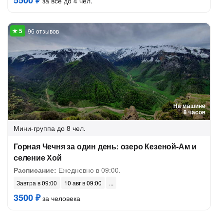
5500 ₽
за всё до 4 чел.
96 отзывов
На машине
8 часов
Мини-группа
до 8 чел.
Горная Чечня за один день: озеро Кезеной-Ам и
селение Хой
Расписание:
Ежедневно в 09:00.
Завтра в 09:00
10 авг в 09:00
3500 ₽
за человека