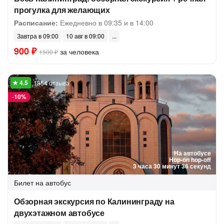
прогулка для желающих
Расписание:
Ежедневно в 09:35 и в 14:00
Завтра в 09:00
10 авг в 09:00
900 ₽
за человека
1500 ₽
1854 отзыва
-
10%
На автобусе
Hop-on hop-off
3 часа 30 минут 36 секунд
Билет на автобус
Обзорная экскурсия по Калининграду на
двухэтажном автобусе