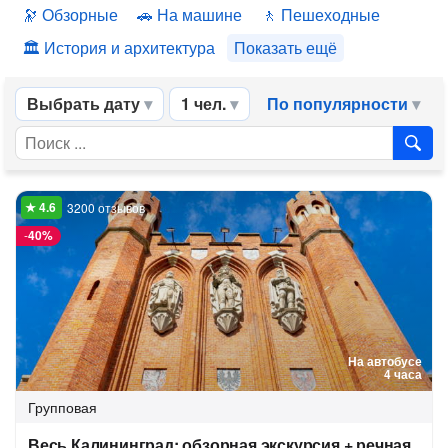
Обзорные
На машине
Пешеходные
История и архитектура
Показать ещё
Выбрать дату
1 чел.
По популярности
3200 отзывов
-
40%
На автобусе
4 часа
Групповая
Весь Калининград: обзорная экскурсия + речная