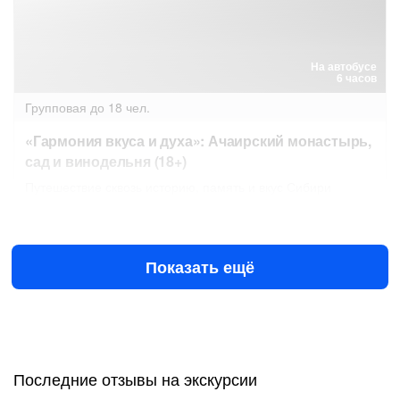
На автобусе
6 часов
Групповая
до 18 чел.
«Гармония вкуса и духа»: Ачаирский монастырь,
сад и винодельня (18+)
Путешествие сквозь историю, память и вкус Сибири
23 авг в 11:00
19 сен в 11:00
3300 ₽
за человека
Показать ещё
Последние отзывы на экскурсии