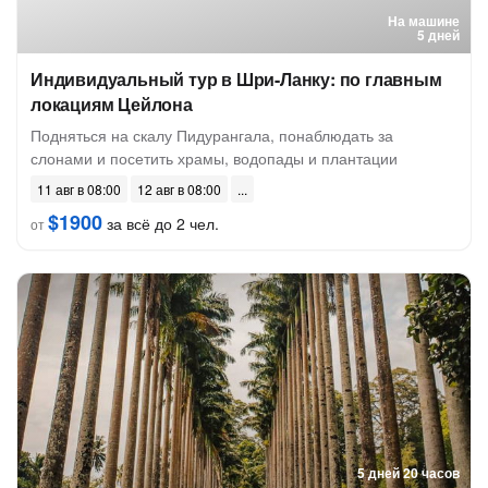
На машине
5 дней
Индивидуальный тур в Шри-Ланку: по главным
локациям Цейлона
Подняться на скалу Пидурангала, понаблюдать за
слонами и посетить храмы, водопады и плантации
11 авг в 08:00
12 авг в 08:00
$1900
за всё до 2 чел.
от
5 дней 20 часов