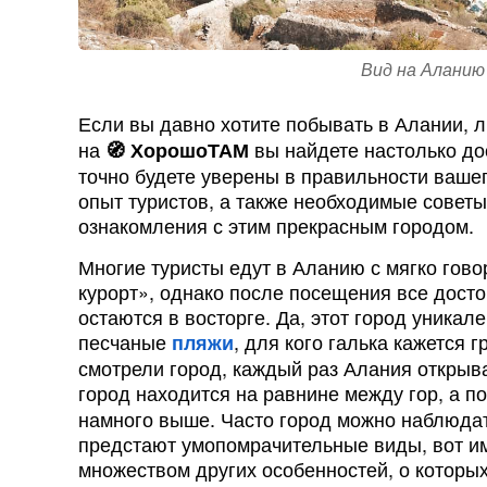
Вид на Аланию
Если вы давно хотите побывать в Алании, 
на
вы найдете настолько д
Хорошо
ТАМ
точно будете уверены в правильности ваше
опыт туристов, а также необходимые советы,
ознакомления с этим прекрасным городом.
Многие туристы едут в Аланию с мягко гов
курорт», однако после посещения все досто
остаются в восторге. Да, этот город уника
песчаные
, для кого галька кажется 
пляжи
смотрели город, каждый раз Алания открыва
город находится на равнине между гор, а п
намного выше. Часто город можно наблюдат
предстают умопомрачительные виды, вот им
множеством других особенностей, о которых