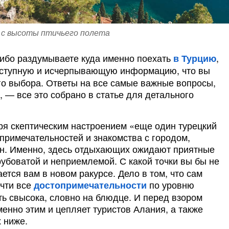
 с высоты птичьего полета
либо раздумываете куда именно поехать
,
в Турцию
оступную и исчерпывающую информацию, что вы
го выбора. Ответы на все самые важные вопросы,
 ­— все это собрано в статье для детального
оря скептическим настроением «еще один турецкий
примечательностей и знакомства с городом,
лен. Именно, здесь отдыхающих ожидают приятные
грубоватой и неприемлемой. С какой точки вы бы не
ется вам в новом ракурсе. Дело в том, что сам
очти все
по уровню
достопримечательности
ь свысока, словно на блюдце. И перед взором
енно этим и цепляет туристов Алания, а также
 ниже.