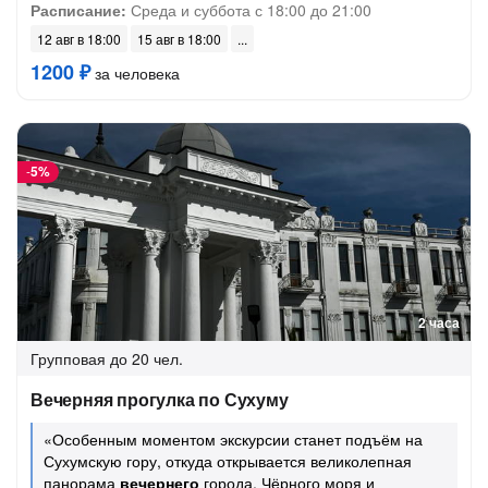
Расписание:
Среда и суббота с 18:00 до 21:00
12 авг в 18:00
15 авг в 18:00
1200 ₽
за человека
-
5%
2 часа
Групповая
до 20 чел.
Вечерняя прогулка по Сухуму
«Особенным моментом экскурсии станет подъём на
Сухумскую гору, откуда открывается великолепная
панорама
вечернего
города, Чёрного моря и