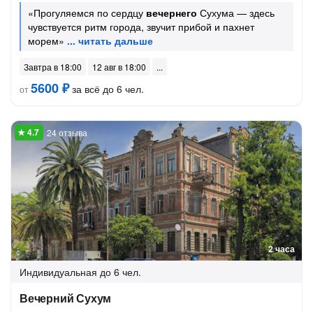
«Прогуляемся по сердцу
вечернего
Сухума — здесь
чувствуется ритм города, звучит прибой и пахнет
морем»
Завтра в 18:00
12 авг в 18:00
5600 ₽
за всё до 6 чел.
от
24 отзыва
2 часа
Индивидуальная
до 6 чел.
Вечерний Сухум