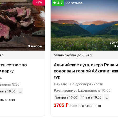
-
5%
22 отзыва
Джи
9 часов
8 
ел.
Мини-группа
до 8 чел.
тешествие по
Альпийские луга, озеро Рица и
 парку
водопады горной Абхазии: дж
тур
ь
Начало:
По договорённости
невно 9:30
Расписание:
Ежедневно в 10:00
авг в 10:00
Завтра в 10:00
11 авг в 10:00
человека
3705 ₽
за человека
3900 ₽