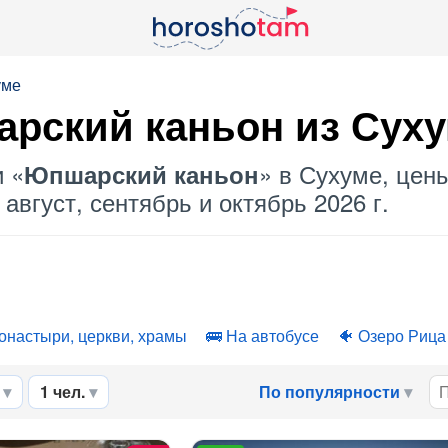
уме
рский каньон
из Сух
и «
» в Сухуме, цены
Юпшарский каньон
август, сентябрь и октябрь 2026 г.
онастыри, церкви, храмы
На автобусе
Озеро Рица
1 чел.
По популярности