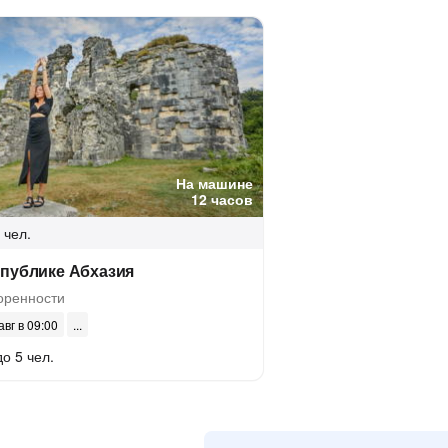
На машине
12 часов
 чел.
спублике Абхазия
оренности
авг в 09:00
до 5 чел.