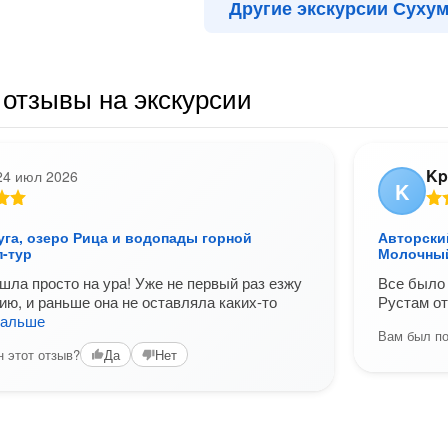
Другие экскурсии Суху
отзывы на экскурсии
Kp
24 июл 2026
K
уга, озеро Рица и водопады горной
Авторский
п-тур
Молочны
шла просто на ура! Уже не первый раз езжу
Все было 
сию, и раньше она не оставляла каких-то
Рустам от
дальше
Вам был по
 этот отзыв?
Да
Нет