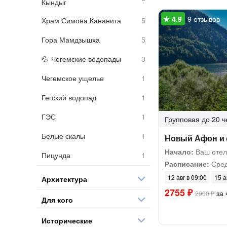
Кындыг
9 отзывов
Храм Симона Кананита
Гора Мамдзышха
Чегемские водопады
Чегемское ущелье
Гегский водопад
ГЭС
Групповая
до 20 ч
Белые скалы
Новый Афон и 
Начало:
Ваш отел
Пицунда
Расписание:
Сред
12 авг в 09:00
15 а
Архитектура
2755 ₽
за 
2900 ₽
Для кого
Исторические