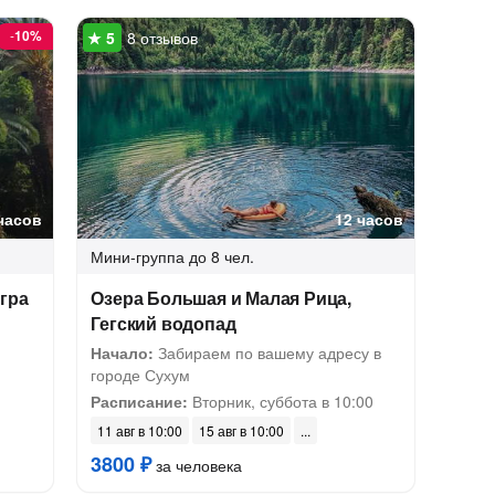
-
10%
8 отзывов
часов
12 часов
Мини-группа
до 8 чел.
гра
Озера Большая и Малая Рица,
Гегский водопад
Начало:
Забираем по вашему адресу в
городе Сухум
Расписание:
Вторник, суббота в 10:00
11 авг в 10:00
15 авг в 10:00
3800 ₽
за человека