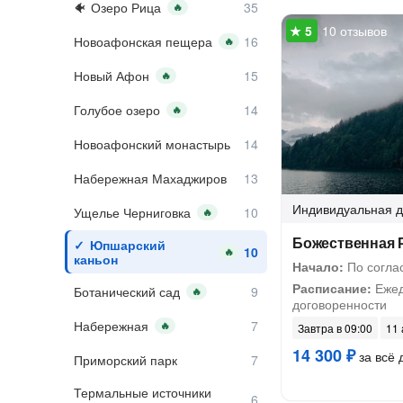
Озеро Рица
🔥
10 отзывов
Новоафонская пещера
🔥
Новый Афон
🔥
Голубое озеро
🔥
Новоафонский монастырь
Набережная Махаджиров
Индивидуальная
д
Ущелье Черниговка
🔥
Божественная 
Юпшарский
🔥
каньон
Начало:
По согла
Расписание:
Ежед
Ботанический сад
🔥
договоренности
Набережная
🔥
Завтра в 09:00
11 
14 300 ₽
за всё 
Приморский парк
Термальные источники