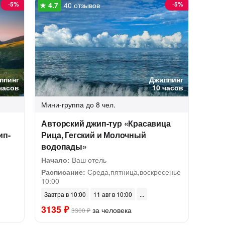
-
5%
-
5%
40 отзывов
ппинг
Джиппинг
часов
10 часов
Мини-группа
до 8 чел.
Авторский джип-тур «Красавица
ип-
Рица, Гегский и Молочный
водопады»
Начало:
Ваш отель
Расписание:
Среда,пятница,воскресенье
10:00
Завтра в 10:00
11 авг в 10:00
3135 ₽
за человека
3300 ₽