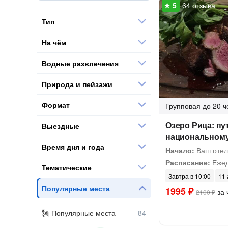
64 отзыва
Тип
На чём
Водные развлечения
Природа и пейзажи
Формат
Групповая
до 20 ч
Озеро Рица: пу
Выездные
национальному
Время дня и года
Начало:
Ваш отел
Расписание:
Ежед
Тематические
Завтра в 10:00
11 
Популярные места
1995 ₽
за 
2100 ₽
Популярные места