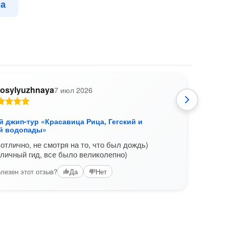
ма
osylyuzhnaya
7 июл 2026
А
 джип-тур «Красавица Рица, Гегский и
Альп
й водопады»
Абха
отлично, не смотря на то, что был дождь)
Все о
личный гид, все было великолепно)
Отли
Все р
лезен этот отзыв?
Да
Нет
Ехать
Вам б