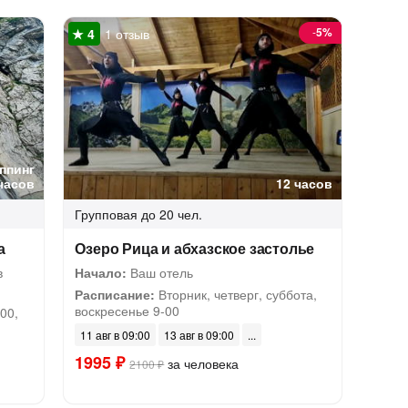
-
5%
1 отзыв
ппинг
часов
12 часов
Групповая
до 20 чел.
а
Озеро Рица и абхазское застолье
в
Начало:
Ваш отель
Расписание:
Вторник, четверг, суббота,
воскресенье 9-00
00,
11 авг в 09:00
13 авг в 09:00
1995 ₽
за человека
2100 ₽