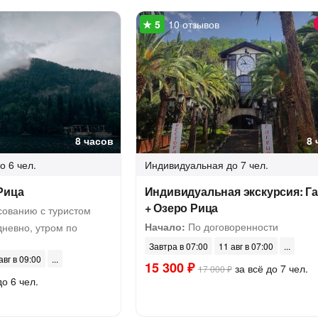
10 отзывов
8 часов
8 
о 6 чел.
Индивидуальная
до 7 чел.
Рица
Индивидуальная экскурсия: Га
+ Озеро Рица
сованию с туристом
Начало:
По договоренности
невно, утром по
Завтра в 07:00
11 авг в 07:00
авг в 09:00
15 300 ₽
за всё до 7 чел.
17 000 ₽
до 6 чел.