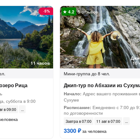
-
5%
5 отзывов
Джи
11 часов
10 
ел.
Мини-группа
до 8 чел.
озеро Рица
Джип-тур по Абхазии из Сухум
ь
Начало:
Адрес вашего проживания 
Сухуме
а, суббота в 9:00
Расписание:
Ежедневно с 7:00 до 9:
вг в 09:00
по договоренности
человека
Завтра в 07:00
11 авг в 07:00
3300 ₽
за человека