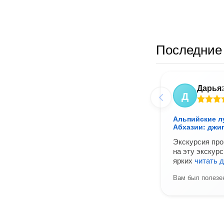
Последние 
Дарья
Д
Альпийские л
Абхазии: джи
Экскурсия про
на эту экскур
ярких
читать 
Вам был полезен