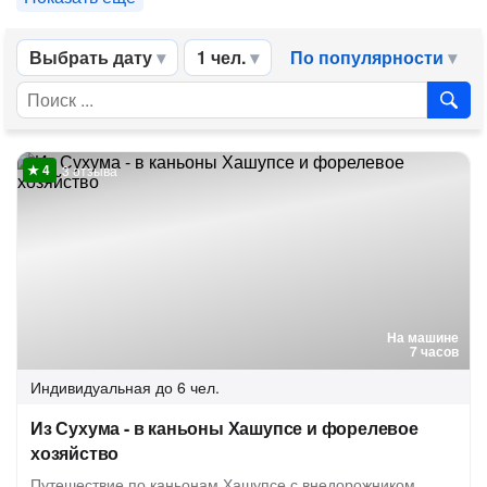
Выбрать дату
1 чел.
По популярности
3 отзыва
На машине
7 часов
Индивидуальная
до 6 чел.
Из Сухума - в каньоны Хашупсе и форелевое
хозяйство
Путешествие по каньонам Хашупсе с внедорожником,