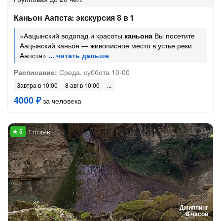
Каньон Аапста: экскурсия 8 в 1
«Аацынский водопад и красоты
каньона
Вы посетите
Аацынский каньон — живописное место в устье реки
Аапста»
Расписание:
Среда, суббота 10-00
Завтра в 10:00
8 авг в 10:00
4000 ₽
за человека
1 отзыв
Джиппинг
8 часов