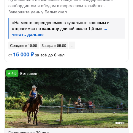
сапбордингом и обедом в форелевом хозяйстве.
Завершите день у Белых скал
«На месте переоденемся в купальные костюмы и
отправимся по
каньону
длиной около 1,5 км»
Сегодня в 10:00
Завтра в 09:00
15 000 ₽
за всё до 6 чел.
от
9 отзывов
11 часов
Групповая
до 20 чел.