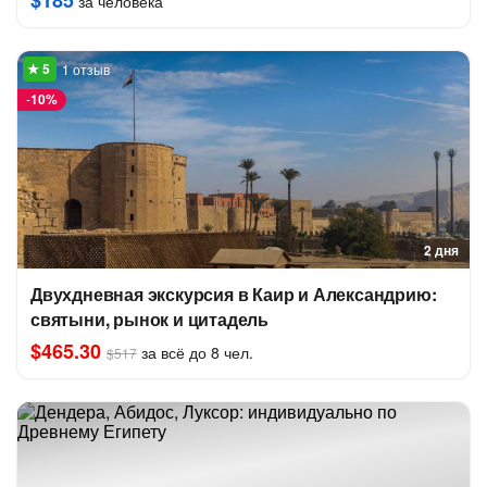
$185
за человека
1 отзыв
-
10%
2 дня
Двухдневная экскурсия в Каир и Александрию:
святыни, рынок и цитадель
$465.30
за всё до 8 чел.
$517