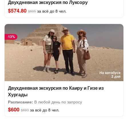
Двухдневная экскурсия по Луксору
$574.80
за всё до 8 чел.
$605
-
13%
На автобусе
2 дня
Двухдневная экскурсия по Каиру и Гизе из
Хургады
Расписание:
В любой день по запросу
$600
за всё до 8 чел.
$693