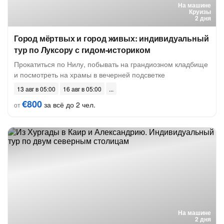
На машине
Круизы
2 дня
Город мёртвых и город живых: индивидуальный
тур по Луксору с гидом-историком
Прокатиться по Нилу, побывать на грандиозном кладбище
и посмотреть на храмы в вечерней подсветке
13 авг в 05:00
16 авг в 05:00
€800
за всё до 2 чел.
от
На машине
2 дня