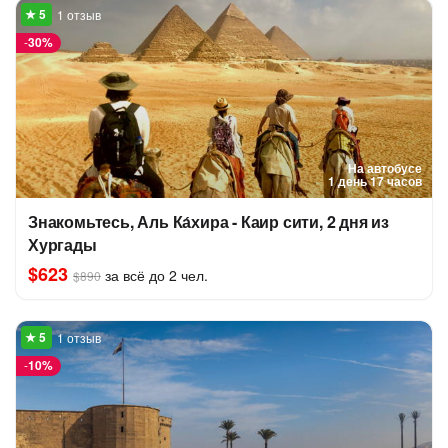
1 отзыв
-
30%
На автобусе
1 день 17 часов
Знакомьтесь, Аль Ка́хира - Каир сити, 2 дня из
Хургады
$623
за всё до 2 чел.
$890
1 отзыв
-
10%