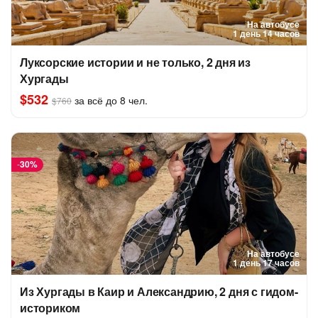
На автобусе
1 день 14 часов
Луксорские истории и не только, 2 дня из
Хургады
$532
за всё до 8 чел.
$760
-
30%
На автобусе
1 день 17 часов
Из Хургады в Каир и Александрию, 2 дня с гидом-
историком