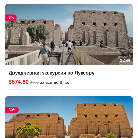
-
5%
2 дня
Двухдневная экскурсия по Луксору
$574.80
за всё до 8 чел.
$605
-
30%