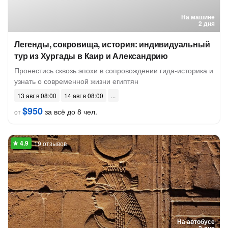
На машине
2 дня
Легенды, сокровища, история: индивидуальный
тур из Хургады в Каир и Александрию
Пронестись сквозь эпохи в сопровождении гида-историка и
узнать о современной жизни египтян
13 авг в 08:00
14 авг в 08:00
$950
за всё до 8 чел.
от
19 отзывов
На автобусе