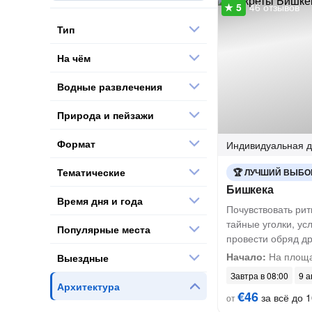
46 отзывов
Тип
На чём
Водные развлечения
Природа и пейзажи
Формат
Индивидуальная
д
Тематические
ЛУЧШИЙ ВЫБО
Бишкека
Время дня и года
Почувствовать рит
тайные уголки, ус
Популярные места
провести обряд д
Начало:
На площа
Выездные
Завтра в 08:00
9 а
Архитектура
€46
за всё до 1
от