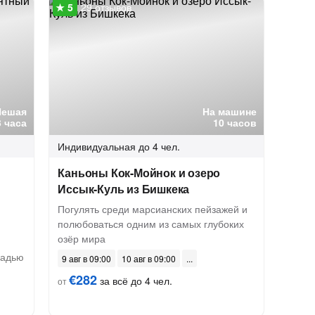
29 отзывов
Пешая
На машине
3 часа
10 часов
Индивидуальная
до 4 чел.
Каньоны Кок-Мойнок и озеро
Иссык-Куль из Бишкека
Погулять среди марсианских пейзажей и
полюбоваться одним из самых глубоких
озёр мира
щадью
9 авг в 09:00
10 авг в 09:00
€282
за всё до 4 чел.
от