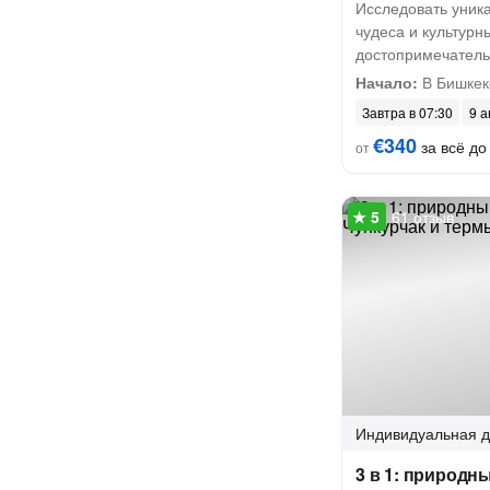
Исследовать уник
чудеса и культурн
достопримечатель
Начало:
В Бишкек
Завтра в 07:30
9 а
€340
за всё до 
от
61 отзыв
Индивидуальная
д
3 в 1: природн