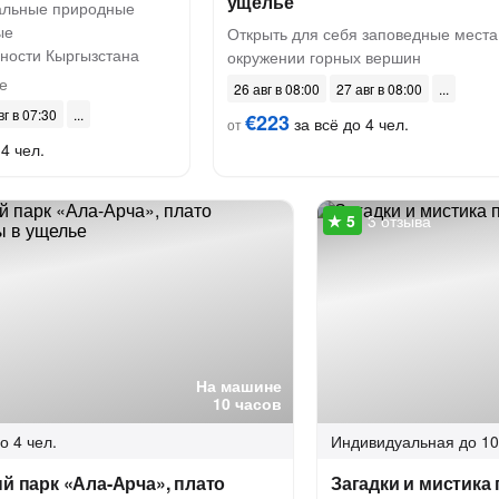
ущелье
альные природные
ые
Открыть для себя заповедные места
ности Кыргызстана
окружении горных вершин
е
26 авг в 08:00
27 авг в 08:00
вг в 07:30
€223
за всё до 4 чел.
от
4 чел.
3 отзыва
На машине
10 часов
о 4 чел.
Индивидуальная
до 10
ый парк «Ала-Арча», плато
Загадки и мистика