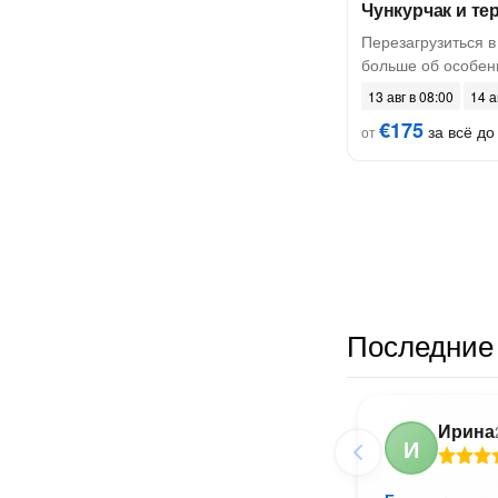
Чункурчак и те
Перезагрузиться в
больше об особен
13 авг в 08:00
14 а
€175
за всё до 
от
Последние 
Ирина
И