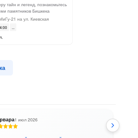
ру тайн и легенд, познакомьтесь
ями памятников Бишкека
иГу-21 на ул. Киевская
14:00
л.
ка
рвара
1 июл 2026