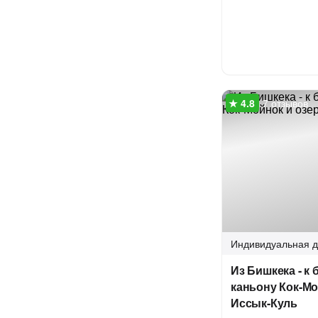
7 отзывов
Индивидуальная
д
Из Бишкека - к
каньону Кок-Мо
Иссык-Куль