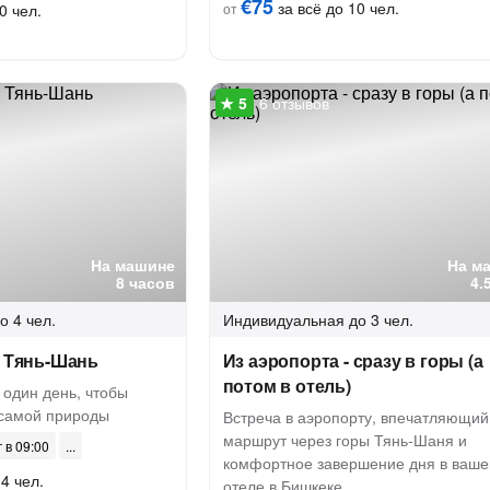
€75
за всё до 10 чел.
0 чел.
от
6 отзывов
На машине
На м
8 часов
4.
о 4 чел.
Индивидуальная
до 3 чел.
а Тянь-Шань
Из аэропорта - сразу в горы (а
потом в отель)
 один день, чтобы
 самой природы
Встреча в аэропорту, впечатляющий
маршрут через горы Тянь-Шаня и
г в 09:00
комфортное завершение дня в ваш
4 чел.
отеле в Бишкеке