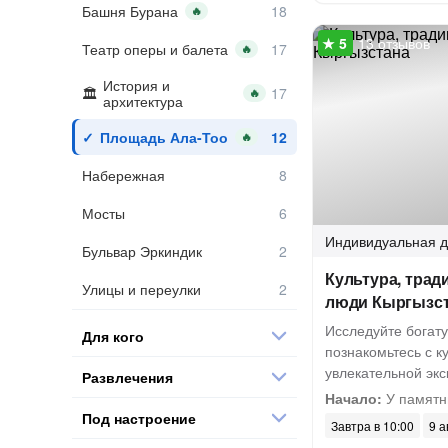
Башня Бурана
🔥
13 отзывов
Театр оперы и балета
🔥
История и
🔥
архитектура
Площадь Ала-Тоо
🔥
Набережная
Мосты
Индивидуальная
д
Бульвар Эркиндик
Культура, трад
Улицы и переулки
люди Кыргызс
Исследуйте богат
Для кого
познакомьтесь с к
увлекательной экс
Развлечения
Начало:
У памятн
Под настроение
Завтра в 10:00
9 а