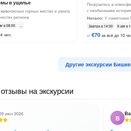
рмы в ущелье
Погрузитесь в атмосфе
с необычными истори
 живописных горных местах и узнать
ностях региона
Начало:
У памятника М
вг в 08:00
Завтра в 14:00
9 авг в 
€70
4 чел.
за всё до 10 че
от
Другие экскурсии Бишке
отзывы на экскурсии
Ва
29 июл 2026
В