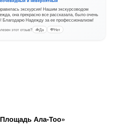
неочевидный и невероятный
Бишк
нравилась экскурсия! Нашим экскурсоводом
Здра
жда, она прекрасно все рассказала, было очень
атмо
! Благодарю Надежду за ее профессионализм!
о тра
темы
лезен этот отзыв?
Да
Нет
Спас
Вам б
«Площадь Ала-Тоо»