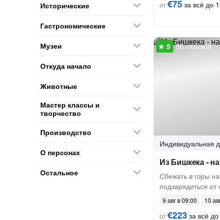
€75
за всё до 1
Исторические
от
Гастрономические
Музеи
56 отзывов
Откуда начало
Животные
Мастер классы и
творчество
Производство
Индивидуальная
д
О персонах
Из Бишкека - н
Остальное
Сбежать в горы на
подзарядиться от
9 авг в 09:00
10 ав
€223
за всё до 
от