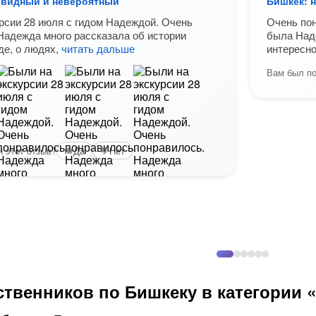
евидный и невероятный
Бишкек: 
рсии 28 июля с гидом Надеждой. Очень
Очень по
Надежда много рассказала об истории
была Наде
де, о людях,
читать дальше
интересно
Вам был по
 этот отзыв?
Да
Нет
ственников по Бишкеку в категории 