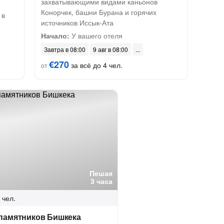
захватывающими видами каньонов
Конорчек, башни Бурана и горячих
 в
источников Иссык-Ата
Начало:
У вашего отеля
Завтра в 08:00
9 авг в 08:00
€270
за всё до 4 чел.
от
Пешая
3 часа
 чел.
 памятников Бишкека