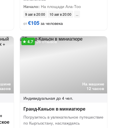
Начало:
На площади Ала-Тоо
9 авг в 20:00
10 авг в 20:00
€105
за человека
от
26 отзывов
ашине
На машине
часов
12 часов
Индивидуальная
до 4 чел.
Гранд-Каньон в миниатюре
+
Погрузитесь в увлекательное путешествие
ское
по Кыргызстану, наслаждаясь