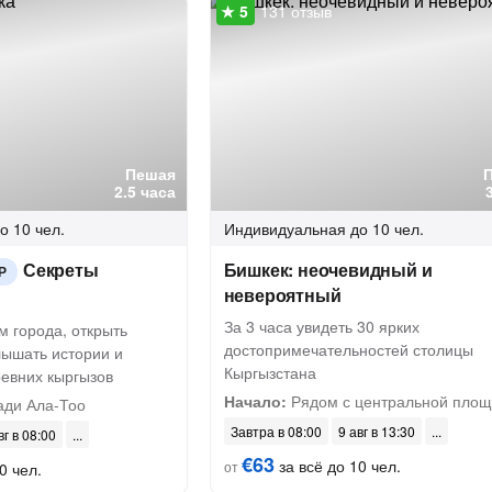
131 отзыв
Пешая
2.5 часа
о 10 чел.
Индивидуальная
до 10 чел.
Секреты
Бишкек: неочевидный и
Р
невероятный
За 3 часа увидеть 30 ярких
м города, открыть
достопримечательностей столицы
лышать истории и
Кыргызстана
ревних кыргызов
Начало:
Рядом с центральной пло
ди Ала-Тоо
Завтра в 08:00
9 авг в 13:30
вг в 08:00
€63
за всё до 10 чел.
от
0 чел.