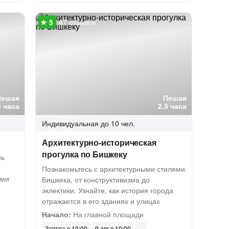
47 отзывов
Пешая
Пешая
3 часа
2.5 часа
Индивидуальная
до 10 чел.
Архитектурно-историческая
прогулка по Бишкеку
нь
Познакомьтесь с архитектурными стилями
ыми
Бишкека, от конструктивизма до
эклектики. Узнайте, как история города
отражается в его зданиях и улицах
Начало:
На главной площади
Завтра в 10:00
9 авг в 10:00