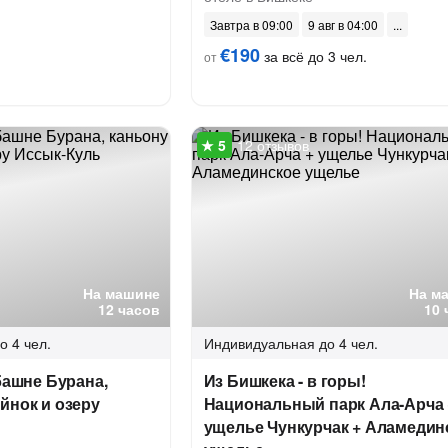
Завтра в 09:00
9 авг в 04:00
€190
за всё до 3 чел.
от
12 отзывов
На машине
На м
12 часов
10 
о 4 чел.
Индивидуальная
до 4 чел.
 башне Бурана,
Из Бишкека - в горы!
йнок и озеру
Национальный парк Ала-Арча 
ущелье Чункурчак + Аламедин