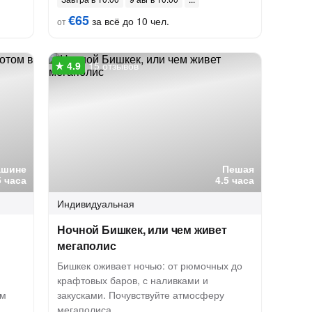
€65
за всё до 10 чел.
от
15 отзывов
ашине
Пешая
5 часа
4.5 часа
Индивидуальная
Ночной Бишкек, или чем живет
мегаполис
Бишкек оживает ночью: от рюмочных до
крафтовых баров, с наливками и
ем
закусками. Почувствуйте атмосферу
мегаполиса