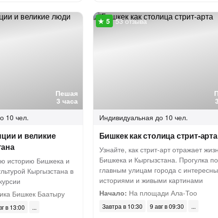
53 отзыва
Пешая
3 часа
о 10 чел.
Индивидуальная
до 10 чел.
иции и великие
Бишкек как столица стрит-арта
тана
Узнайте, как стрит-арт отражает жиз
Бишкека и Кыргызстана. Прогулка по
ую историю Бишкека и
главным улицам города с интересн
ультурой Кыргызстана в
историями и живыми картинами
курсии
Начало:
На площади Ала-Тоо
ика Бишкек Баатыру
Завтра в 10:30
9 авг в 09:30
вг в 13:00