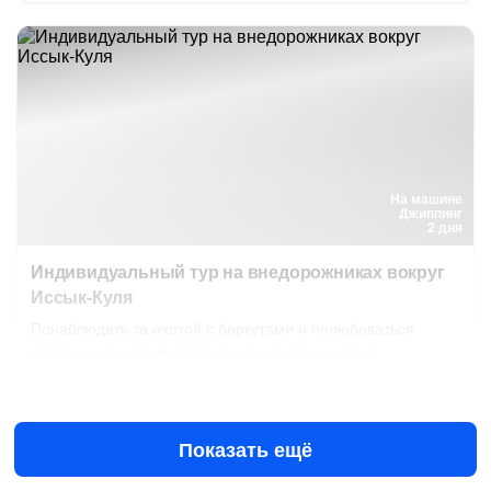
На машине
Джиппинг
2 дня
Индивидуальный тур на внедорожниках вокруг
Иссык-Куля
Понаблюдать за охотой с беркутами и полюбоваться
необычными ландшафтами каньонов и ущелий
10 авг в 08:00
11 авг в 08:00
€690
за всё до 4 чел.
от
Показать ещё