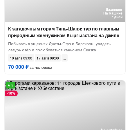
Джиппинг
На машине
7 дней
К загадочным горам Тянь-Шаня: тур по главным
природным жемчужинам Кыргызстана на джипе
Побывать в ущельях Джеты-Огуз и Барскоон, увидеть
лазурь озёр и полюбоваться каньоном Сказка
10 авг в 09:00
17 авг в 09:00
70 000 ₽
за человека
7 отзывов
-
10%
На автобусе