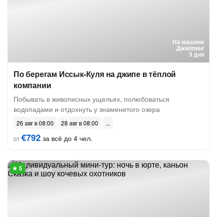
На машине
Джиппинг
3 дня
По берегам Иссык-Куля на джипе в тёплой
компании
Побывать в живописных ущельях, полюбоваться
водопадами и отдохнуть у знаменитого озера
26 авг в 08:00
28 авг в 08:00
€792
за всё до 4 чел.
от
3 отзыва