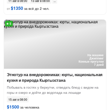
11 авг в 08:00
13 авг в 08:00
$1350
за всё до 2 чел.
от
5 отзывов
На машине
Джиппинг
Конные прогулки
7 дней
Этнотур на внедорожниках: юрты, национальная
кухня и природа Кыргызстана
Побывать в гостях у беркутчи, отведать блюд с видом на
горы и озеро и дойти до водопада на лошади
15 авг в 08:00
$1500
за человека