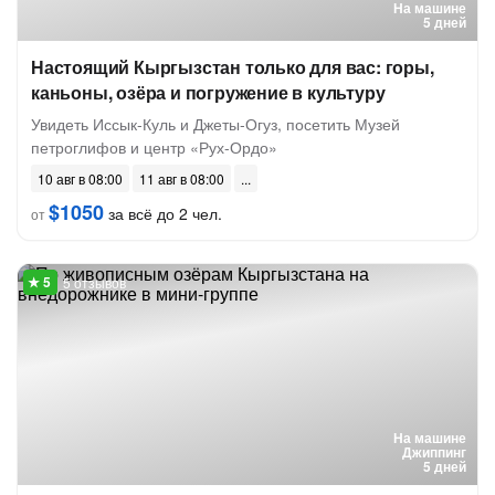
На машине
5 дней
Настоящий Кыргызстан только для вас: горы,
каньоны, озёра и погружение в культуру
Увидеть Иссык-Куль и Джеты-Огуз, посетить Музей
петроглифов и центр «Рух-Ордо»
10 авг в 08:00
11 авг в 08:00
$1050
за всё до 2 чел.
от
5 отзывов
На машине
Джиппинг
5 дней