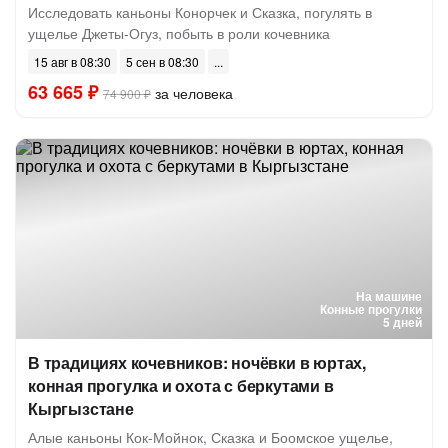
Исследовать каньоны Конорчек и Сказка, погулять в
ущелье Джеты-Огуз, побыть в роли кочевника
15 авг в 08:30
5 сен в 08:30
63 665 ₽
за человека
74 900 ₽
На машине
Конные прогулки
5 дней
В традициях кочевников: ночёвки в юртах,
конная прогулка и охота с беркутами в
Кыргызстане
Алые каньоны Кок-Мойнок, Сказка и Боомское ущелье,