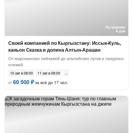
На машине
4 дня
Своей компанией по Кыргызстану: Иссык-Куль,
каньон Сказка и долина Алтын-Арашан
От марсианских пейзажей до альпийских лугов и лазурных
пляжей
10 авг в 08:00
11 авг в 08:00
60 500 ₽
за всё до 17 чел.
от