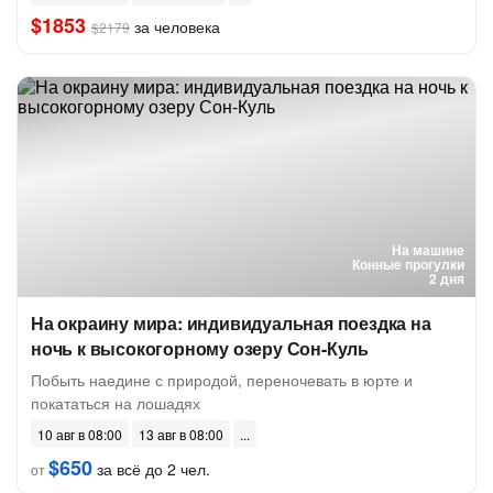
$1853
за человека
$2179
На машине
Конные прогулки
2 дня
На окраину мира: индивидуальная поездка на
ночь к высокогорному озеру Сон-Куль
Побыть наедине с природой, переночевать в юрте и
покататься на лошадях
10 авг в 08:00
13 авг в 08:00
$650
за всё до 2 чел.
от