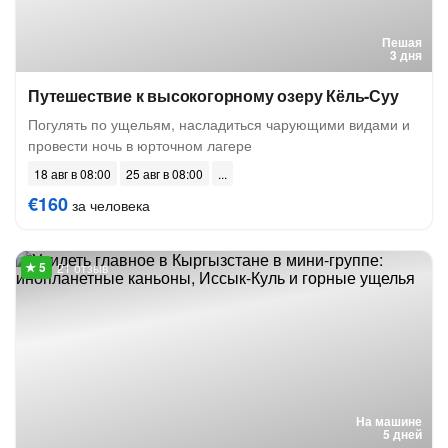
Пешая
3 дня
Путешествие к высокогорному озеру Кёль-Суу
Погулять по ущельям, насладиться чарующими видами и
провести ночь в юрточном лагере
18 авг в 08:00
25 авг в 08:00
€160
за человека
21 отзыв
На машине
5 дней