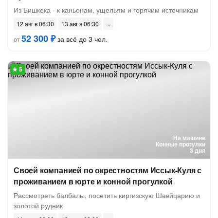
Из Бишкека - к каньонам, ущельям и горячим источникам
12 авг в 06:30
13 авг в 06:30
52 300 ₽
за всё до 3 чел.
от
1 отзыв
На машине
Конные прогулки
3 дня
Своей компанией по окрестностям Иссык-Куля с
проживанием в юрте и конной прогулкой
Рассмотреть балбалы, посетить киргизскую Швейцарию и
золотой рудник