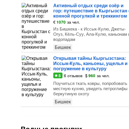
Активный отдых среди озёр и
гор: путешествие в Кыргызстан 
конной прогулкой и треккингом
€
1070
за чел.
Из Бишкека - к Иссык-Кулю, Джеты-
Огуз, Кёль-Суу, Ала-Кулю, каньонам 
водопадам
Бишкек
Открывая тайны Кыргызстана:
Иссык-Куль, каньоны, ущелья и
погружение в культуру
5
6
отзывов
$
960
за чел.
Поучиться ткать ковры, попробовать
местную кухню, увидеть петроглифы 
беркутиную охоту
Бишкек
Водные прогулки