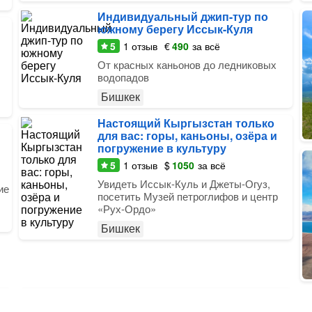
Индивидуальный джип-тур по
южному берегу Иссык-Куля
5
1
отзыв
€
490
за всё
От красных каньонов до ледниковых
водопадов
Бишкек
Настоящий Кыргызстан только
для вас: горы, каньоны, озёра и
погружение в культуру
5
1
отзыв
$
1050
за всё
Увидеть Иссык-Куль и Джеты-Огуз,
ие
посетить Музей петроглифов и центр
«Рух-Ордо»
Бишкек