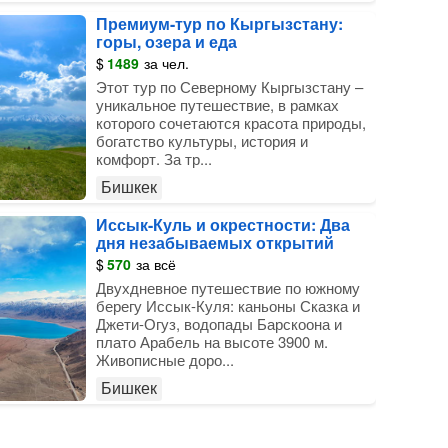
Премиум-тур по Кыргызстану:
горы, озера и еда
$
1489
за чел.
Этот тур по Северному Кыргызстану –
уникальное путешествие, в рамках
которого сочетаются красота природы,
богатство культуры, история и
комфорт. За тр...
Бишкек
Иссык-Куль и окрестности: Два
дня незабываемых открытий
$
570
за всё
Двухдневное путешествие по южному
берегу Иссык-Куля: каньоны Сказка и
Джети-Огуз, водопады Барскоона и
плато Арабель на высоте 3900 м.
Живописные доро...
Бишкек