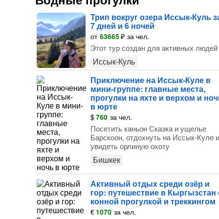
Трип вокруг озера Иссык-Куль з
7 дней и 6 ночей
от
63665
₽
за чел.
Этот тур создан для активных людей
Иссык-Куль
Приключение на Иссык-Куле в
мини-группе: главные места,
прогулки на яхте и верхом и ноч
в юрте
$
760
за чел.
Посетить каньон Сказка и ущелье
Барскоон, отдохнуть на Иссык-Куле 
увидеть орлиную охоту
Бишкек
Активный отдых среди озёр и
гор: путешествие в Кыргызстан 
конной прогулкой и треккингом
€
1070
за чел.