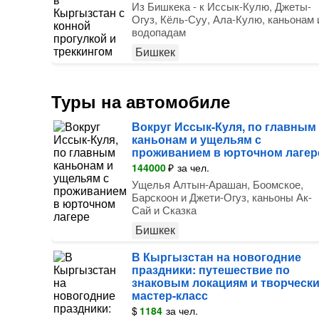
Из Бишкека - к Иссык-Кулю, Джеты-
Огуз, Кёль-Суу, Ала-Кулю, каньонам 
водопадам
Бишкек
Туры на автомобиле
Вокруг Иссык-Куля, по главным
каньонам и ущельям с
проживанием в юрточном лагер
144000
₽
за чел.
Ущелья Алтын-Арашан, Боомское,
Барскоон и Джети-Огуз, каньоны Ак-
Сай и Сказка
Бишкек
В Кыргызстан на новогодние
праздники: путешествие по
знаковым локациям и творческ
мастер-класс
$
1184
за чел.