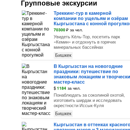
Групповые экскурсии
Треккинг-тур в камерной
компании по ущельям и озёрам
Кыргызстана с конной прогулко
70300
₽
за чел.
Увидеть Кёль-Тор, посетить парк
«Кемин» и отдохнуть в горячих
минеральных бассейнах
Бишкек
В Кыргызстан на новогодние
праздники: путешествие по
знаковым локациям и творческ
мастер-класс
$
1184
за чел.
Понаблюдать за соколиной охотой,
изготовить ширдак и исследовать
окрестности Иссык-Куля
Бишкек
Кыргызстан в оттенках красного
цветение маков и 3 марсиански