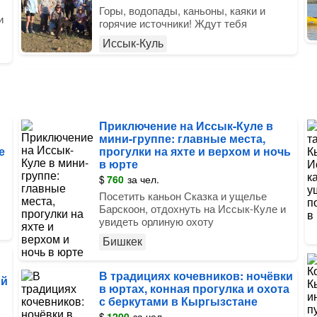
Горы, водопады, каньоны, каяки и
и
горячие источники! Ждут тебя
Иссык-Куль
Приключение на Иссык-Куле в
мини-группе: главные места,
е
прогулки на яхте и верхом и ночь
в юрте
$
760
за чел.
Посетить каньон Сказка и ущелье
Барскоон, отдохнуть на Иссык-Куле и
увидеть орлиную охоту
Бишкек
В традициях кочевников: ночёвки
ий
в юртах, конная прогулка и охота
с беркутами в Кыргызстане
$
1200
за чел.