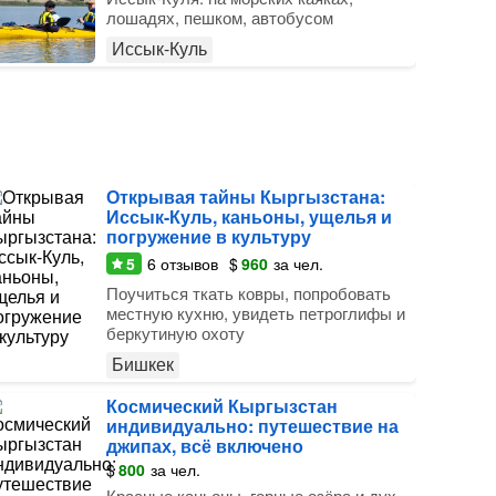
лошадях, пешком, автобусом
Иссык-Куль
Открывая тайны Кыргызстана:
Иссык-Куль, каньоны, ущелья и
погружение в культуру
5
6
отзывов
$
960
за чел.
Поучиться ткать ковры, попробовать
местную кухню, увидеть петроглифы и
беркутиную охоту
Бишкек
Космический Кыргызстан
индивидуально: путешествие на
джипах, всё включено
$
800
за чел.
Красные каньоны, горные озёра и дух