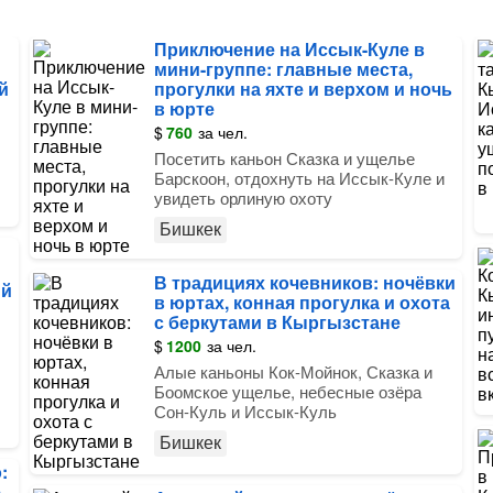
Приключение на Иссык-Куле в
мини-группе: главные места,
й
прогулки на яхте и верхом и ночь
в юрте
$
760
за чел.
Посетить каньон Сказка и ущелье
Барскоон, отдохнуть на Иссык-Куле и
увидеть орлиную охоту
Бишкек
В традициях кочевников: ночёвки
ий
в юртах, конная прогулка и охота
с беркутами в Кыргызстане
$
1200
за чел.
Алые каньоны Кок-Мойнок, Сказка и
Боомское ущелье, небесные озёра
Сон-Куль и Иссык-Куль
Бишкек
:
е