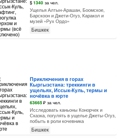
$
1340
за чел.
Ущелья Алтын-Арашан, Боомское,
Барскоон и Джети-Огуз, Каракол и
музей «Рух Ордо»
Бишкек
Приключения в горах
Кыргызстана: треккинги в
ущельях, Иссык-Куль, термы и
ночёвка в юрте
63665
₽
за чел.
Исследовать каньоны Конорчек и
Сказка, погулять в ущелье Джеты-Огуз,
побыть в роли кочевника
Бишкек