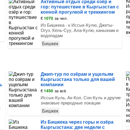
Активный отдых среди озёр и
гор: путешествие в Кыргызстан с
конной прогулкой и треккингом
€
1070
за чел.
Из Бишкека - к Иссык-Кулю, Джеты-
Огуз, Кёль-Суу, Ала-Кулю, каньонам и
водопадам
Бишкек
Джип-тур по озёрам и ущельям
Кыргызстана только для вашей
ь
компании
€
1450
за всё
Иссык-Куль, Ак-Кол, Сон-Куль и другие
знаковые природные локации
и
Бишкек
Из Бишкека через горы и озёра
Кыргызстана: две недели с