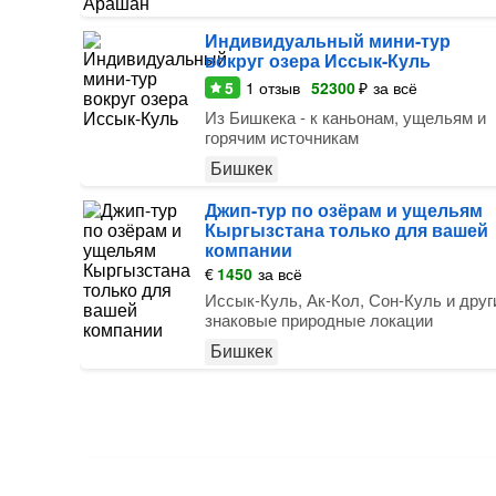
Индивидуальный мини-тур
вокруг озера Иссык-Куль
5
1
отзыв
52300
₽
за всё
Из Бишкека - к каньонам, ущельям и
горячим источникам
Бишкек
Джип-тур по озёрам и ущельям
Кыргызстана только для вашей
компании
€
1450
за всё
Иссык-Куль, Ак-Кол, Сон-Куль и друг
знаковые природные локации
Бишкек