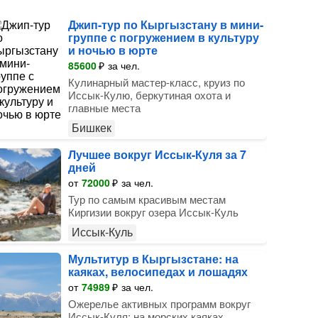
Джип-тур по Кыргызстану в мини-
группе с погружением в культуру
и ночью в юрте
85600
₽
за чел.
Кулинарный мастер-класс, круиз по
Иссык-Кулю, беркутиная охота и
главные места
Бишкек
Лучшее вокруг Иссык-Куля за 7
дней
от
72000
₽
за чел.
Тур по самым красивым местам
Киргизии вокруг озера Иссык-Куль
Иссык-Куль
Мультитур в Кыргызстане: на
каяках, велосипедах и лошадях
от
74989
₽
за чел.
Ожерелье активных программ вокруг
Иссык-Куля: на морских каяках,