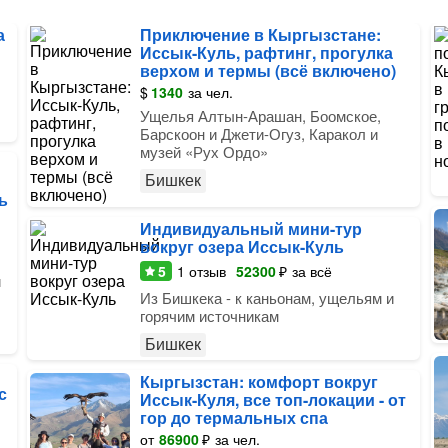
а
Приключение в Кыргызстане:
Иссык-Куль, рафтинг, прогулка
верхом и термы (всё включено)
$
1340
за чел.
Ущелья Алтын-Арашан, Боомское,
Барскоон и Джети-Огуз, Каракол и
музей «Рух Ордо»
Бишкек
ь
Индивидуальный мини-тур
вокруг озера Иссык-Куль
5
1
отзыв
52300
₽
за всё
и
Из Бишкека - к каньонам, ущельям и
горячим источникам
Бишкек
Кыргызстан: комфорт вокруг
с
Иссык-Куля, все топ-локации - от
гор до термальных спа
от
86900
₽
за чел.