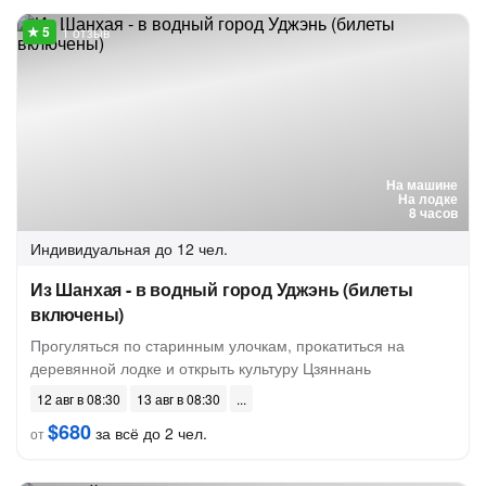
1 отзыв
На машине
На лодке
8 часов
Индивидуальная
до 12 чел.
Из Шанхая - в водный город Уджэнь (билеты
включены)
Прогуляться по старинным улочкам, прокатиться на
деревянной лодке и открыть культуру Цзяннань
12 авг в 08:30
13 авг в 08:30
$680
за всё до 2 чел.
от