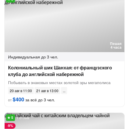
Пешая
4 часа
Индивидуальная
до 3 чел.
Колониальный шик Шанхая: от французского
клуба до английской набережной
Побывать в знаковых местах золотой эры мегаполиса
20 авг в 11:00
21 авг в 13:00
$400
за всё до 3 чел.
от
1 отзыв
-
9%