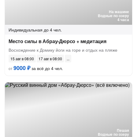
На машине
Водные по озеру
4 часа
Индивидуальная
до 4 чел.
Место силы в Абрау-Дюрсо + медитация
Восхождение к Домику йоги на горе и отдых на пляже
15 авг в 08:00
17 авг в 08:00
9000 ₽
за всё до 4 чел.
от
Пешая
Водные по озеру