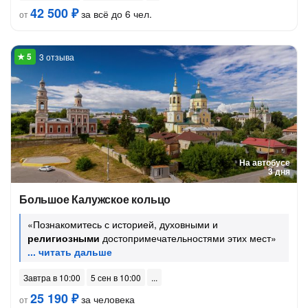
42 500 ₽
за всё до 6 чел.
от
3 отзыва
На автобусе
3 дня
Большое Калужское кольцо
«Познакомитесь с историей, духовными и
религиозными
достопримечательностями этих мест»
Завтра в 10:00
5 сен в 10:00
25 190 ₽
за человека
от