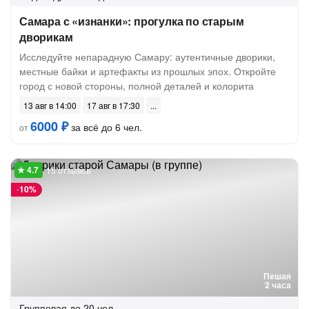
Самара с «изнанки»: прогулка по старым
дворикам
Исследуйте непарадную Самару: аутентичные дворики,
местные байки и артефакты из прошлых эпох. Откройте
город с новой стороны, полной деталей и колорита
13 авг в 14:00
17 авг в 17:30
6000 ₽
за всё до 6 чел.
от
15 отзывов
-
10%
Пешая
2 часа
Групповая
до 20 чел.