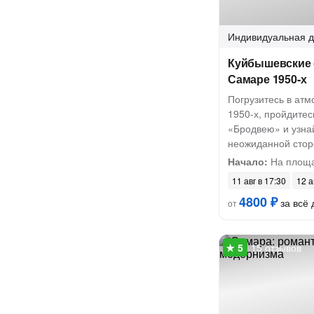
Индивидуальная
д
Куйбышевские с
Самаре 1950-х
Погрузитесь в ат
1950-х, пройдитес
«Бродвею» и узна
неожиданной сто
Начало:
На площа
11 авг в 17:30
12 а
4800 ₽
за всё 
от
15 отзывов