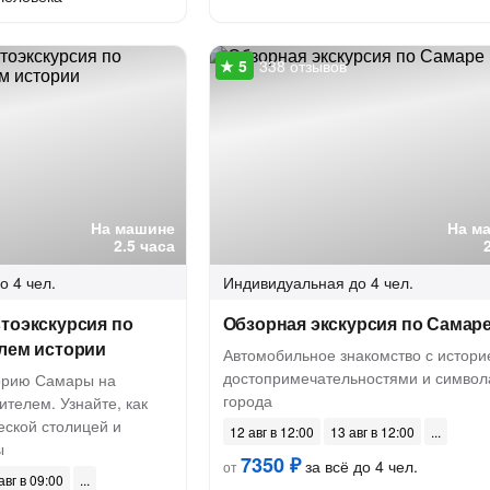
338 отзывов
На машине
На м
2.5 часа
о 4 чел.
Индивидуальная
до 4 чел.
тоэкскурсия по
Обзорная экскурсия по Самар
елем истории
Автомобильное знакомство с истори
достопримечательностями и симво
торию Самары на
города
ителем. Узнайте, как
еской столицей и
12 авг в 12:00
13 авг в 12:00
ы
7350 ₽
за всё до 4 чел.
от
авг в 09:00