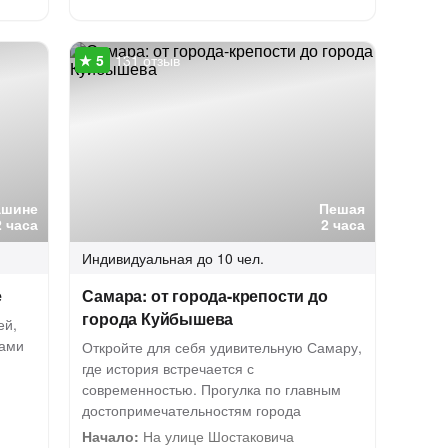
131 отзыв
ашине
Пешая
2 часа
2 часа
Индивидуальная
до 10 чел.
е
Самара: от города-крепости до
города Куйбышева
ей,
лами
Откройте для себя удивительную Самару,
где история встречается с
современностью. Прогулка по главным
достопримечательностям города
Начало:
На улице Шостаковича