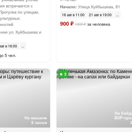
ия встречается с
Начало:
Улица Куйбышева, 81
Прогулка по улицам,
16 авг в 11:00
21 авг в 19:00
культурных
900 ₽
за человека
ностей
1000 ₽
ние ул. Куйбышева и
авг в 16:00
до 5 чел.
10 отзывов
На байд
На машине
SUP-про
5 часов