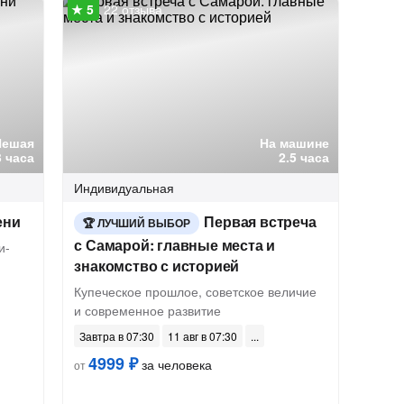
22 отзыва
Пешая
На машине
3 часа
2.5 часа
Индивидуальная
ени
Первая встреча
ЛУЧШИЙ ВЫБОР
с Самарой: главные места и
и-
знакомство с историей
Купеческое прошлое, советское величие
и современное развитие
Завтра в 07:30
11 авг в 07:30
4999 ₽
за человека
от