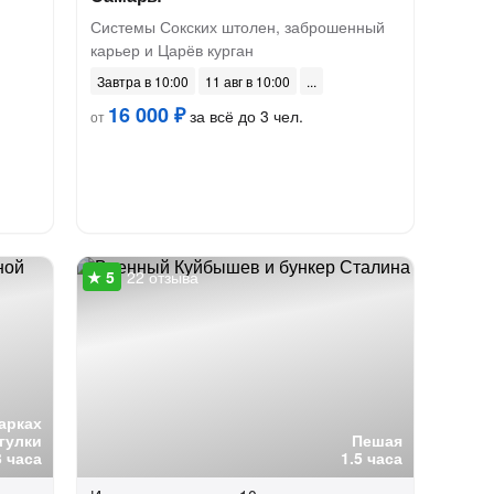
Системы Сокских штолен, заброшенный
карьер и Царёв курган
Завтра в 10:00
11 авг в 10:00
16 000 ₽
за всё до 3 чел.
от
22 отзыва
арках
гулки
Пешая
3 часа
1.5 часа