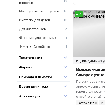
взрослых
Мастер-классы для детей
60 отзывов
Выставки для детей
Для иностранцев
Только для взрослых
Семейные
Тематические
Индивидуальная
д
Формат
Всесезонная ав
Самаре с учит
Природа и пейзажи
Погрузитесь в ис
Время дня и года
автоэкскурсии с уч
город стал космич
Архитектура
откройте его тайн
Завтра в 12:00
11 