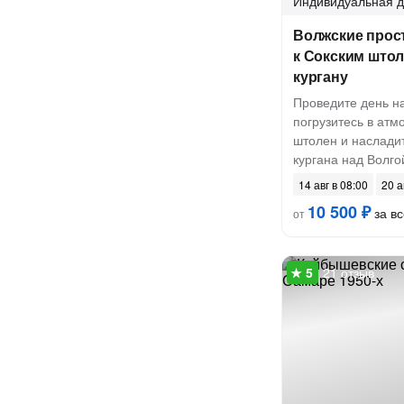
Индивидуальная
д
Волжские прос
к Сокским што
кургану
Проведите день на
погрузитесь в атм
штолен и наслади
кургана над Волго
14 авг в 08:00
20 а
10 500 ₽
за вс
от
21 отзыв