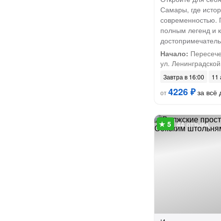
Самары, где истор
современностью. 
полным легенд и 
достопримечатель
Начало:
Пересече
ул. Ленинградской
Завтра в 16:00
11 
4226 ₽
за всё 
от
44 отзыва