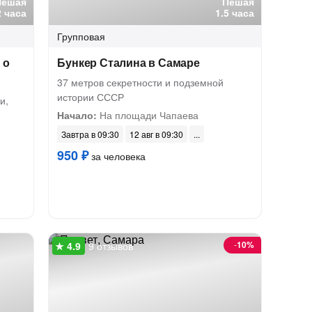
Пешая
Пешая
2 часа
1.5 часа
Групповая
 о
Бункер Сталина в Самаре
37 метров секретности и подземной
истории СССР
и,
Начало:
На площади Чапаева
Завтра в 09:30
12 авг в 09:30
950 ₽
за человека
-
10%
9 отзывов