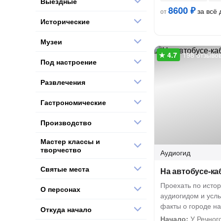
Выездные
8600 ₽
за всё 
от
Исторические
Музеи
198 отзыво
Под настроение
Развлечения
Гастрономические
Производство
Мастер классы и
творчество
Аудиогид
Святые места
На автобусе-ка
Проехать по истор
О персонах
аудиогидом и усл
факты о городе на
Откуда начало
Начало:
У Речного