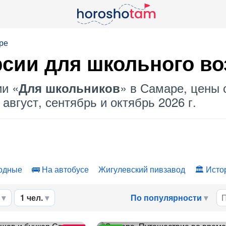
ре
сии для школьного во
ии «
» в Самаре, цены о
Для школьников
август, сентябрь и октябрь 2026 г.
одные
На автобусе
Жигулевский пивзавод
Исто
1 чел.
По популярности