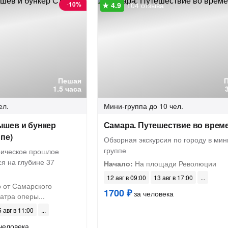
-
10%
104 отзыва
Пешая
1.5 часа
ел.
Мини-группа
до 10 чел.
шев и бункер
Самара. Путешествие во врем
пе)
Обзорная экскурсия по городу в мин
группе
роическое прошлое
я на глубине 37
Начало:
На площади Революции
12 авг в 09:00
13 авг в 17:00
 от Самарского
1700 ₽
за человека
атра оперы...
 авг в 11:00
человека