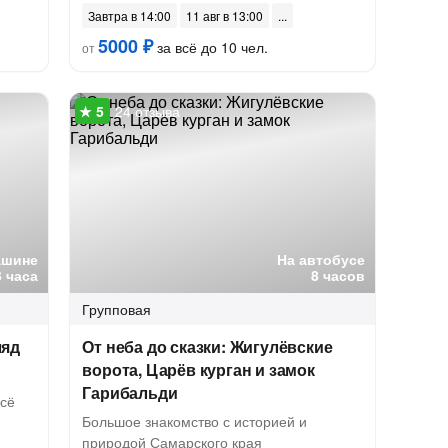
Завтра в 14:00
11 авг в 13:00
5000 ₽
за всё до 10 чел.
от
24 отзыва
ашине
На автобусе
3 часа
8 часов
Групповая
ляд
От неба до сказки: Жигулёвские
ворота, Царёв курган и замок
Гарибальди
всё
Большое знакомство с историей и
природой Самарского края