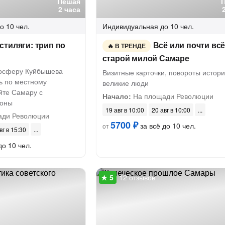
Пешая
2 часа
о 10 чел.
Индивидуальная
до 10 чел.
тиляги: трип по
Всё или почти всё
В ТРЕНДЕ
старой милой Самаре
мосферу Куйбышева
Визитные карточки, повороты истори
ь по местному
великие люди
йте Самару с
Начало:
На площади Революции
роны
19 авг в 10:00
20 авг в 10:00
ди Революции
5700 ₽
за всё до 10 чел.
от
вг в 15:30
до 10 чел.
12 отзывов