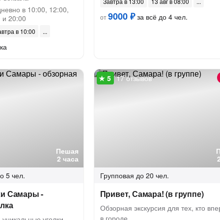
Завтра в 13:00
13 авг в 08:00
евно в 10:00, 12:00,
9000 ₽
за всё до 4 чел.
от
0 и 20:00
автра в 10:00
ка
17 отзывов
Пешая
2 часа
о 5 чел.
Групповая
до 20 чел.
хи Самары -
Привет, Самара! (в группе)
улка
Обзорная экскурсия для тех, кто вп
в городе
 уникальные уголки