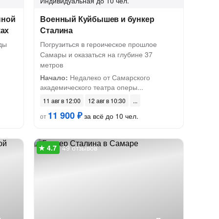
Индивидуальная
до 10 чел.
нной
Военный Куйбышев и бункер
ках
Сталина
ды
Погрузиться в героическое прошлое
Самары и оказаться на глубине 37
метров
Начало:
Недалеко от Самарского
академического театра оперы...
11 авг в 12:00
12 авг в 10:30
11 900 ₽
за всё до 10 чел.
от
49 отзывов