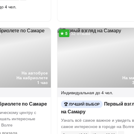
до 4 чел.
в
32 отзыва
На автобусе
На кабриолете
На м
1 час
Индивидуальная
до 4 чел.
бриолете по Самаре
Первый взг
ЛУЧШИЙ ВЫБОР
на Самару
ическому центру с
ышать интересные
Узнать всё самое важное и увидеть 
 Волге
самое интересное в городе на Волге
 вокзала