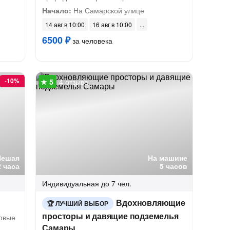
Начало:
На Самарской улице
14 авг в 10:00
16 авг в 10:00
6500 ₽
за человека
-
10%
4 отзыва
Пешая
На машине
2 часа
5 часов
Индивидуальная
до 7 чел.
Вдохновляющие
ЛУЧШИЙ ВЫБОР
просторы и давящие подземелья
ервые
Самары