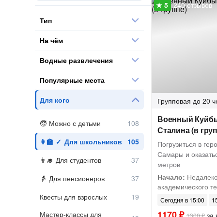
240 отзывов
Тип
На чём
Водные развлечения
Популярные места
Для кого
Групповая
до 20 ч
Военный Куйбы
Можно с детьми
Сталина (в груп
Для школьников
Погрузиться в ге
Самары и оказатьс
Для студентов
метров
Начало:
Недалеко
Для пенсионеров
академического те
Квесты для взрослых
Сегодня в 15:00
15
1170 ₽
Мастер-классы для
за 
1300 ₽